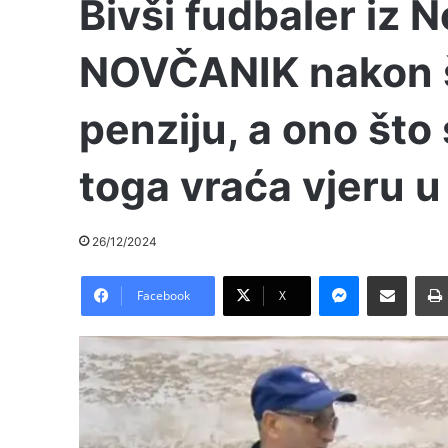
Bivši fudbaler iz 
NOVČANIK nakon š
penziju, a ono što
toga vraća vjeru u
26/12/2024
Messenger
Pošalji preko E-Maila
Facebook
X