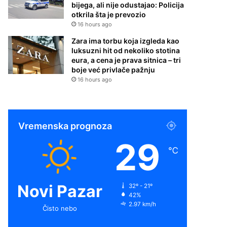
bijega, ali nije odustajao: Policija
otkrila šta je prevozio
16 hours ago
Zara ima torbu koja izgleda kao
luksuzni hit od nekoliko stotina
eura, a cena je prava sitnica – tri
boje već privlače pažnju
16 hours ago
Vremenska prognoza
29
℃
Novi Pazar
32º - 21º
42%
2.97 km/h
Čisto nebo