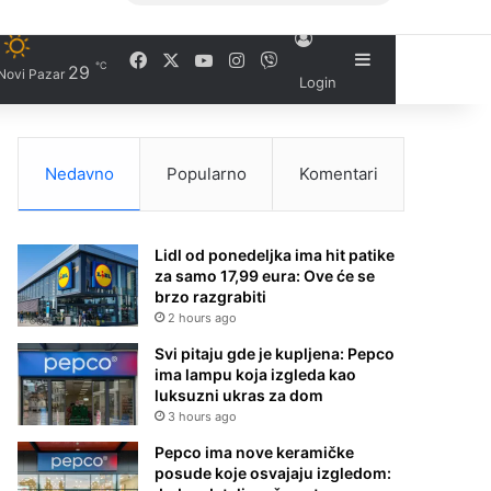
Facebook
X
YouTube
Instagram
Viber
Sidebar
℃
29
Novi Pazar
Login
Nedavno
Popularno
Komentari
Lidl od ponedeljka ima hit patike
za samo 17,99 eura: Ove će se
brzo razgrabiti
2 hours ago
Svi pitaju gde je kupljena: Pepco
ima lampu koja izgleda kao
luksuzni ukras za dom
3 hours ago
Pepco ima nove keramičke
posude koje osvajaju izgledom: