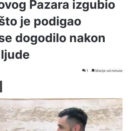
Novog Pazara izgubio
to je podigao
 se dogodilo nakon
 ljude
1
Manje od minute
Printaj