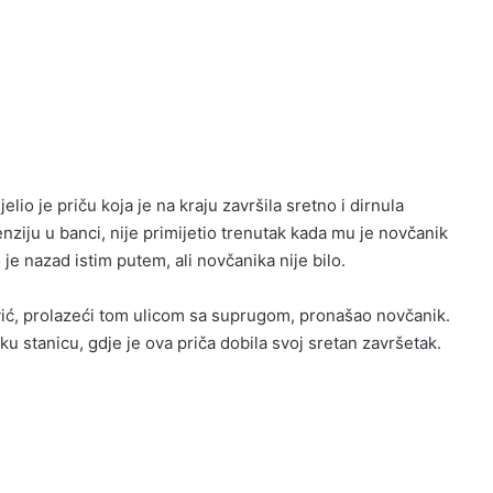
lio je priču koja je na kraju završila sretno i dirnula
ziju u banci, nije primijetio trenutak kada mu je novčanik
 je nazad istim putem, ali novčanika nije bilo.
ović, prolazeći tom ulicom sa suprugom, pronašao novčanik.
u stanicu, gdje je ova priča dobila svoj sretan završetak.