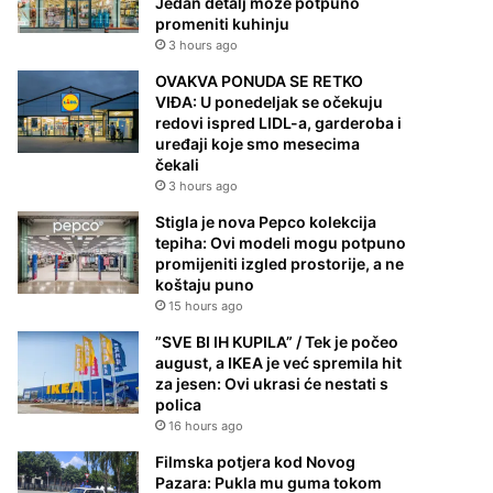
Jedan detalj može potpuno
promeniti kuhinju
3 hours ago
OVAKVA PONUDA SE RETKO
VIĐA: U ponedeljak se očekuju
redovi ispred LIDL-a, garderoba i
uređaji koje smo mesecima
čekali
3 hours ago
Stigla je nova Pepco kolekcija
tepiha: Ovi modeli mogu potpuno
promijeniti izgled prostorije, a ne
koštaju puno
15 hours ago
”SVE BI IH KUPILA” / Tek je počeo
august, a IKEA je već spremila hit
za jesen: Ovi ukrasi će nestati s
polica
16 hours ago
Filmska potjera kod Novog
Pazara: Pukla mu guma tokom