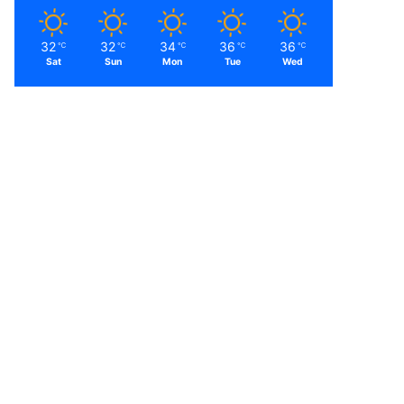
32
32
34
36
36
℃
℃
℃
℃
℃
Sat
Sun
Mon
Tue
Wed