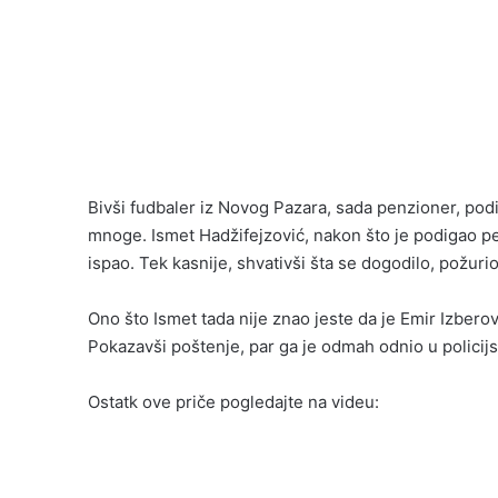
Bivši fudbaler iz Novog Pazara, sada penzioner, podije
mnoge. Ismet Hadžifejzović, nakon što je podigao pen
ispao. Tek kasnije, shvativši šta se dogodilo, požurio
Ono što Ismet tada nije znao jeste da je Emir Izber
Pokazavši poštenje, par ga je odmah odnio u policijsk
Ostatk ove priče pogledajte na videu: