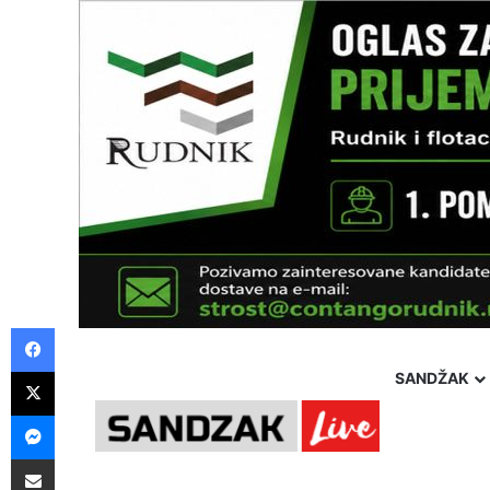
Facebook
X
SANDŽAK
Messenger
Pošalji preko E-Maila