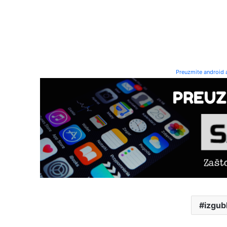
Preuzmite android a
izgub