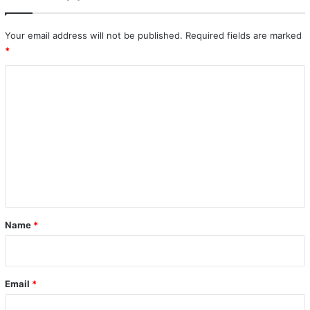
Your email address will not be published.
Required fields are marked
*
C
o
m
m
e
n
t
*
Name
*
Email
*