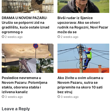
DRAMA U NOVOM PAZARU:
Bivši rudar iz Sjenice
Urušio se potporni zid na
upozorava: Ako se otvori
gradilištu, kuće ostale iznad
rudnik na Rogozni, Novi Pazar
ogromnog o
može da se
2 weeks ago
2 weeks ago
Posledice nevremena u
Ako živite u ovim ulicama u
Novom Pazaru: Polomljena
Novom Pazaru, sutra se
stakla, oborena stabla i
pripremite na skoro 10 sati
izlivena kanaliz
bez struj
3 weeks ago
3 weeks ago
Leave a Reply