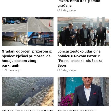
Pazaru hitno traži pomoć
građana
2 days ago
Građani ogorčeni prizorom iz
Lončar žestoko udario na
Sjenice: Pješaci primorani da
bolnicu u Novom Pazaru:
hodaju cestom zbog
“Postali ste taksi služba za
parkiranih
Beog
3 days ago
5 days ago