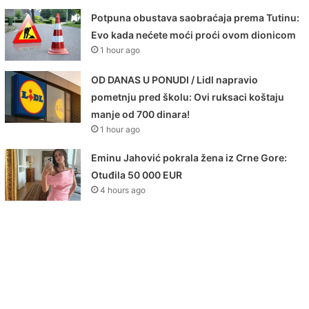
Potpuna obustava saobraćaja prema Tutinu:
Evo kada nećete moći proći ovom dionicom
1 hour ago
OD DANAS U PONUDI / Lidl napravio
pometnju pred školu: Ovi ruksaci koštaju
manje od 700 dinara!
1 hour ago
Eminu Jahović pokrala žena iz Crne Gore:
Otuđila 50 000 EUR
4 hours ago