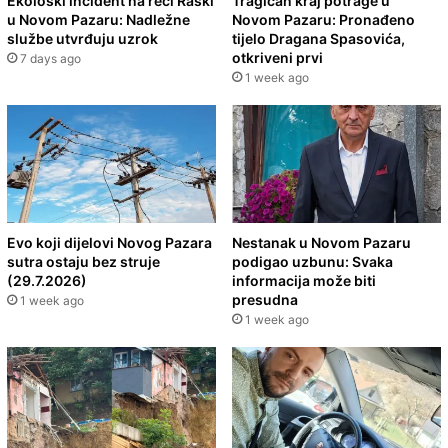
Ekološki incident na reci Raški
Tragičan kraj potrage u
u Novom Pazaru: Nadležne
Novom Pazaru: Pronađeno
službe utvrđuju uzrok
tijelo Dragana Spasovića,
otkriveni prvi
7 days ago
1 week ago
Evo koji dijelovi Novog Pazara
Nestanak u Novom Pazaru
sutra ostaju bez struje
podigao uzbunu: Svaka
(29.7.2026)
informacija može biti
presudna
1 week ago
1 week ago