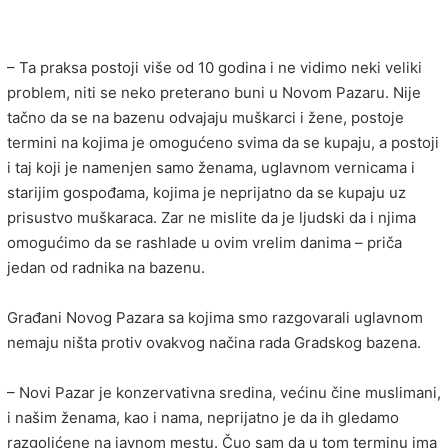
– Ta praksa postoji više od 10 godina i ne vidimo neki veliki
problem, niti se neko preterano buni u Novom Pazaru. Nije
tačno da se na bazenu odvajaju muškarci i žene, postoje
termini na kojima je omogućeno svima da se kupaju, a postoji
i taj koji je namenjen samo ženama, uglavnom vernicama i
starijim gospođama, kojima je neprijatno da se kupaju uz
prisustvo muškaraca. Zar ne mislite da je ljudski da i njima
omogućimo da se rashlade u ovim vrelim danima – priča
jedan od radnika na bazenu.
Građani Novog Pazara sa kojima smo razgovarali uglavnom
nemaju ništa protiv ovakvog načina rada Gradskog bazena.
– Novi Pazar je konzervativna sredina, većinu čine muslimani,
i našim ženama, kao i nama, neprijatno je da ih gledamo
razgolićene na javnom mestu. Čuo sam da u tom terminu ima