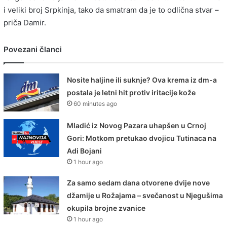
i veliki broj Srpkinja, tako da smatram da je to odlična stvar –
priča Damir.
Povezani članci
Nosite haljine ili suknje? Ova krema iz dm-a
postala je letni hit protiv iritacije kože
60 minutes ago
Mladić iz Novog Pazara uhapšen u Crnoj
Gori: Motkom pretukao dvojicu Tutinaca na
Adi Bojani
1 hour ago
Za samo sedam dana otvorene dvije nove
džamije u Rožajama – svečanost u Njegušima
okupila brojne zvanice
1 hour ago