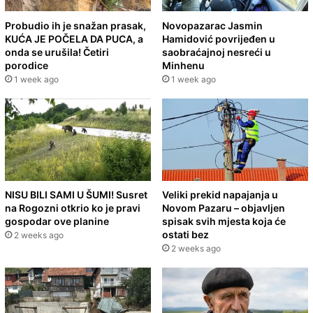
Probudio ih je snažan prasak,
Novopazarac Jasmin
KUĆA JE POČELA DA PUCA, a
Hamidović povrijeđen u
onda se urušila! Četiri
saobraćajnoj nesreći u
porodice
Minhenu
1 week ago
1 week ago
NISU BILI SAMI U ŠUMI! Susret
Veliki prekid napajanja u
na Rogozni otkrio ko je pravi
Novom Pazaru – objavljen
gospodar ove planine
spisak svih mjesta koja će
ostati bez
2 weeks ago
2 weeks ago