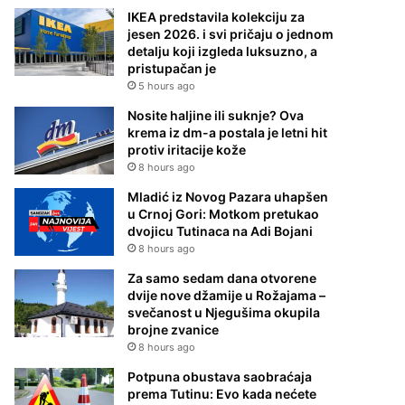
IKEA predstavila kolekciju za
jesen 2026. i svi pričaju o jednom
detalju koji izgleda luksuzno, a
pristupačan je
5 hours ago
Nosite haljine ili suknje? Ova
krema iz dm-a postala je letni hit
protiv iritacije kože
8 hours ago
Mladić iz Novog Pazara uhapšen
u Crnoj Gori: Motkom pretukao
dvojicu Tutinaca na Adi Bojani
8 hours ago
Za samo sedam dana otvorene
dvije nove džamije u Rožajama –
svečanost u Njegušima okupila
brojne zvanice
8 hours ago
Potpuna obustava saobraćaja
prema Tutinu: Evo kada nećete