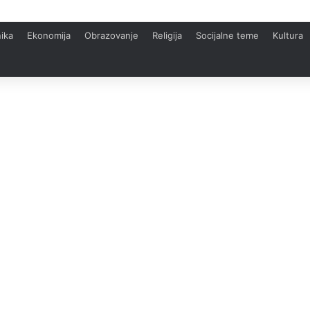
ika
Ekonomija
Obrazovanje
Religija
Socijalne teme
Kultura