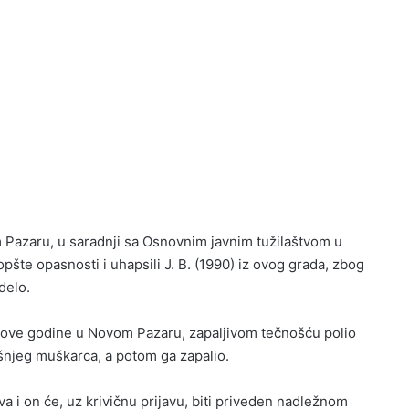
 Pazaru, u saradnji sa Osnovnim javnim tužilaštvom u
opšte opasnosti i uhapsili J. B. (1990) iz ovog grada, zbog
delo.
a, ove godine u Novom Pazaru, zapaljivom tečnošću polio
šnjeg muškarca, a potom ga zapalio.
i on će, uz krivičnu prijavu, biti priveden nadležnom