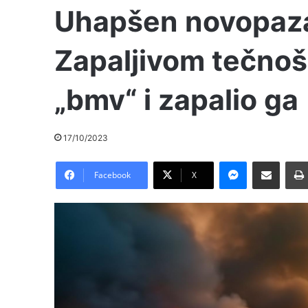
Uhapšen novopazar
Zapaljivom tečnoš
„bmv“ i zapalio ga
17/10/2023
Messenger
Pošalji preko E-Maila
Facebook
X