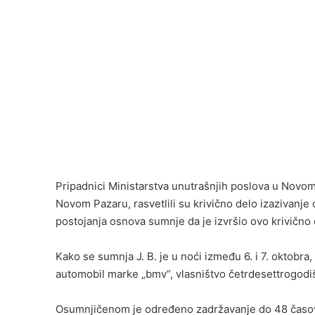
Pripadnici Ministarstva unutrašnjih poslova u Novom
Novom Pazaru, rasvetlili su krivično delo izazivanje 
postojanja osnova sumnje da je izvršio ovo krivično 
Kako se sumnja J. B. je u noći između 6. i 7. oktobr
automobil marke „bmv“, vlasništvo četrdesettrogodi
Osumnjičenom je određeno zadržavanje do 48 časova 