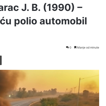
ac J. B. (1990) –
ću polio automobil
0
Manje od minute
Printaj