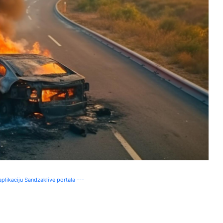
plikaciju Sandzaklive portala ---