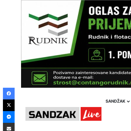
Facebook
X
SANDŽAK
Messenger
Pošalji preko E-Maila