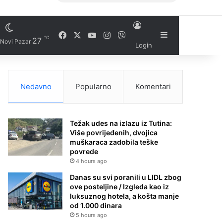
Facebook
X
YouTube
Instagram
Viber
Sidebar
℃
27
Novi Pazar
Login
Nedavno
Popularno
Komentari
Težak udes na izlazu iz Tutina:
Više povrijeđenih, dvojica
muškaraca zadobila teške
povrede
4 hours ago
Danas su svi poranili u LIDL zbog
ove posteljine / Izgleda kao iz
luksuznog hotela, a košta manje
od 1.000 dinara
5 hours ago