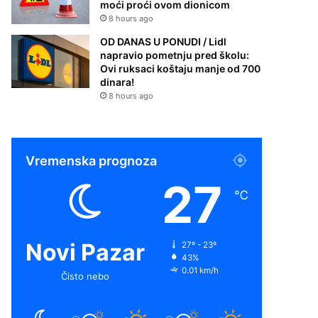
moći proći ovom dionicom
8 hours ago
OD DANAS U PONUDI / Lidl
napravio pometnju pred školu:
Ovi ruksaci koštaju manje od 700
dinara!
8 hours ago
Vremenska prognoza
27
℃
Novi Pazar
27º - 23º
43%
0.01 km/h
Čisto nebo