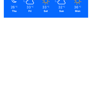
26
33
33
32
36
℃
℃
℃
℃
℃
Thu
Fri
Sat
Sun
Mon