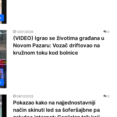
a
12/01/2026
0
(VIDEO) Igrao se životima građana u
Novom Pazaru: Vozač driftovao na
kružnom toku kod bolnice
o
08/12/2025
0
Pokazao kako na najjednostavniji
način skinuti led sa šoferšajbne pa