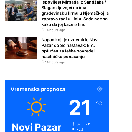
Ispovijest Mirsada iz Sandžaka /
Slagao djevojci da ima
građevinsku firmu u Njemačkoj, a
zapravo radi u Lidlu: Sada ne zna
kako da joj kaže istinu
14 hours ago
Napad koji je uznemirio Novi
Pazar dobio nastavak: E.A.
optužen za teške povrede i
nasilničko ponašanje
14 hours ago
Vremenska prognoza
21
℃
Novi Pazar
32º - 21º
72%