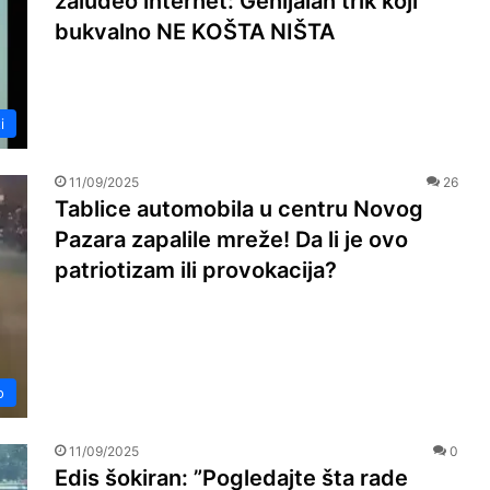
zaludeo internet: Genijalan trik koji
bukvalno NE KOŠTA NIŠTA
i
11/09/2025
26
Tablice automobila u centru Novog
Pazara zapalile mreže! Da li je ovo
patriotizam ili provokacija?
o
11/09/2025
0
Edis šokiran: ”Pogledajte šta rade