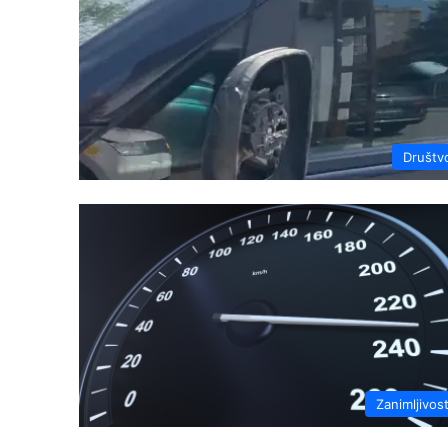
Društv
Zanimljivost