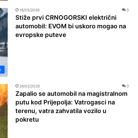
18/05/2026
0
Stiže prvi CRNOGORSKI električni
automobil: EVOM bi uskoro mogao na
evropske puteve
o
26/02/2026
0
Zapalio se automobil na magistralnom
putu kod Prijepolja: Vatrogasci na
terenu, vatra zahvatila vozilo u
pokretu