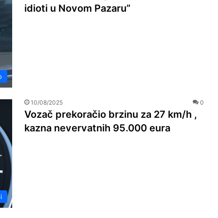
idioti u Novom Pazaru”
o
10/08/2025
0
Vozač prekoračio brzinu za 27 km/h ,
kazna nevervatnih 95.000 eura
i