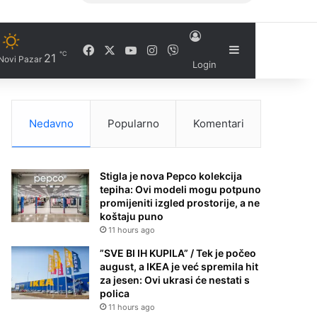
Facebook
X
YouTube
Instagram
Viber
Sidebar
℃
21
Novi Pazar
Login
Nedavno
Popularno
Komentari
Stigla je nova Pepco kolekcija
tepiha: Ovi modeli mogu potpuno
promijeniti izgled prostorije, a ne
koštaju puno
11 hours ago
”SVE BI IH KUPILA” / Tek je počeo
august, a IKEA je već spremila hit
za jesen: Ovi ukrasi će nestati s
polica
11 hours ago