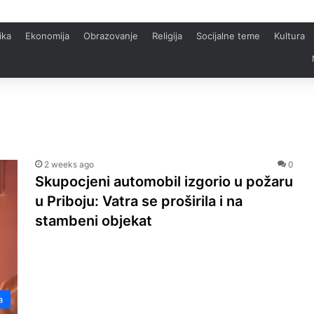
ika
Ekonomija
Obrazovanje
Religija
Socijalne teme
Kultura
2 weeks ago
0
Skupocjeni automobil izgorio u požaru
u Priboju: Vatra se proširila i na
stambeni objekat
a