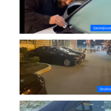
Zanimljivost
Društv