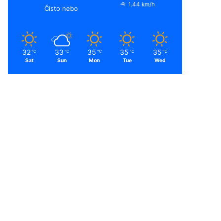
1.44 km/h
Čisto nebo
32
33
35
35
35
℃
℃
℃
℃
℃
Sat
Sun
Mon
Tue
Wed