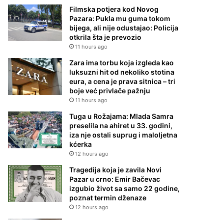
Filmska potjera kod Novog
Pazara: Pukla mu guma tokom
bijega, ali nije odustajao: Policija
otkrila šta je prevozio
11 hours ago
Zara ima torbu koja izgleda kao
luksuzni hit od nekoliko stotina
eura, a cena je prava sitnica – tri
boje već privlače pažnju
11 hours ago
Tuga u Rožajama: Mlada Samra
preselila na ahiret u 33. godini,
iza nje ostali suprug i maloljetna
kćerka
12 hours ago
Tragedija koja je zavila Novi
Pazar u crno: Emir Bačevac
izgubio život sa samo 22 godine,
poznat termin dženaze
12 hours ago