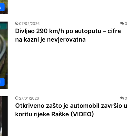
a
07/02/2026
0
Divljao 290 km/h po autoputu – cifra
na kazni je nevjerovatna
i
27/01/2026
0
Otkriveno zašto je automobil završio u
koritu rijeke Raške (VIDEO)