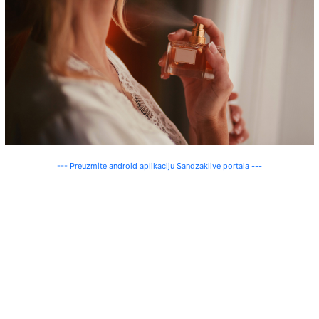
--- Preuzmite android aplikaciju Sandzaklive portala ---