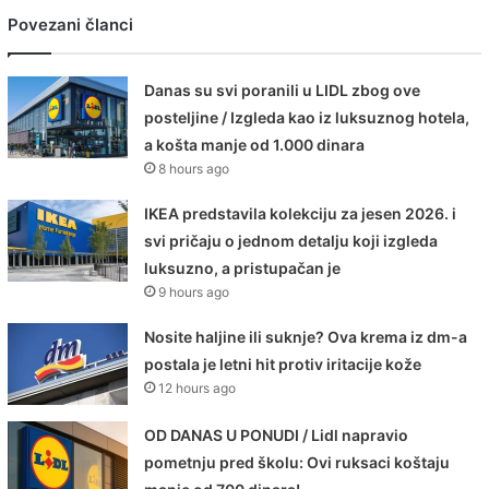
Povezani članci
Danas su svi poranili u LIDL zbog ove
posteljine / Izgleda kao iz luksuznog hotela,
a košta manje od 1.000 dinara
8 hours ago
IKEA predstavila kolekciju za jesen 2026. i
svi pričaju o jednom detalju koji izgleda
luksuzno, a pristupačan je
9 hours ago
Nosite haljine ili suknje? Ova krema iz dm-a
postala je letni hit protiv iritacije kože
12 hours ago
OD DANAS U PONUDI / Lidl napravio
pometnju pred školu: Ovi ruksaci koštaju