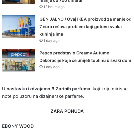
manje od 700 dinara!
12 hours ago
GENIJALNO / Ovaj IKEA proizvod za manje od
7 eura rešava problem koji gotovo svaka
kuhinja ima
1 day ago
Pepco predstavio Creamy Autumn:
Dekoracije koje će unijeti toplinu u svaki dom
1 day ago
U nastavku izdvajamo 6 Zarinih parfema
, koji kriju mirisne
note po uzoru na dizajnerske parfeme.
ZARA PONUDA
EBONY WOOD