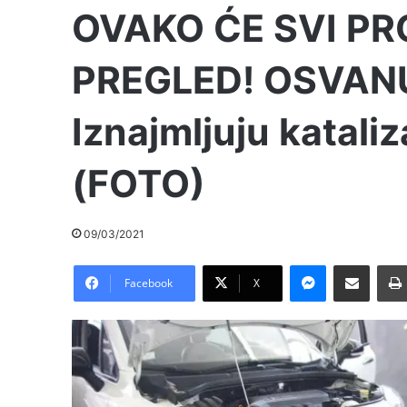
OVAKO ĆE SVI PR
PREGLED! OSVAN
Iznajmljuju kataliz
(FOTO)
09/03/2021
Messenger
Pošalji preko E-Maila
Facebook
X