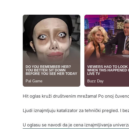
Hit oglas kruži društvenim mrežama! Po onoj čuvenoj
Ljudi iznajmljuju katalizator za tehnički pregled. I b
U oglasu se navodi da je cena iznajmljivanja univerza