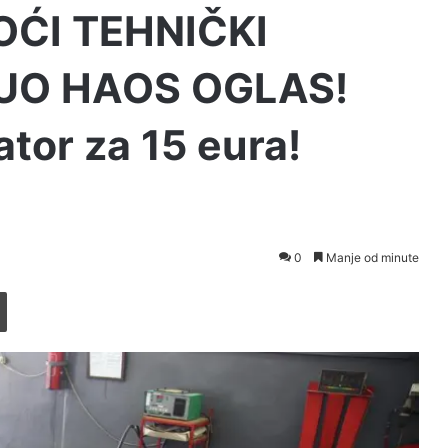
OĆI TEHNIČKI
UO HAOS OGLAS!
ator za 15 eura!
0
Manje od minute
Printaj