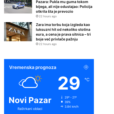
Pazara: Pukla mu guma tokom
bijega, ali nije odustajao: Policija
otkrila šta je prevozio
22 hours ago
Zara ima torbu koja izgleda kao
luksuzni hit od nekoliko stotina
eura, a cena je prava sitnica – tri
boje već privlače pažnju
22 hours ago
Vremenska prognoza
29
℃
Novi Pazar
29º - 21º
39%
3.84 km/h
Raštrkani oblaci