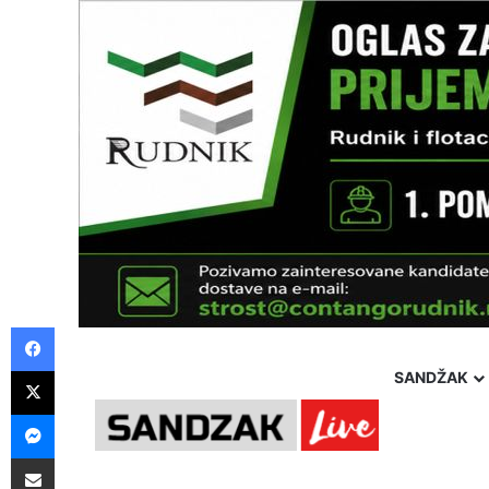
Facebook
X
SANDŽAK
Messenger
Pošalji preko E-Maila