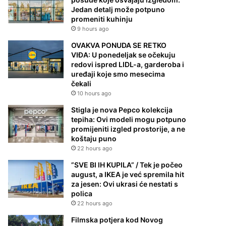
Jedan detalj može potpuno
promeniti kuhinju
9 hours ago
OVAKVA PONUDA SE RETKO
VIĐA: U ponedeljak se očekuju
redovi ispred LIDL-a, garderoba i
uređaji koje smo mesecima
čekali
10 hours ago
Stigla je nova Pepco kolekcija
tepiha: Ovi modeli mogu potpuno
promijeniti izgled prostorije, a ne
koštaju puno
22 hours ago
”SVE BI IH KUPILA” / Tek je počeo
august, a IKEA je već spremila hit
za jesen: Ovi ukrasi će nestati s
polica
22 hours ago
Filmska potjera kod Novog