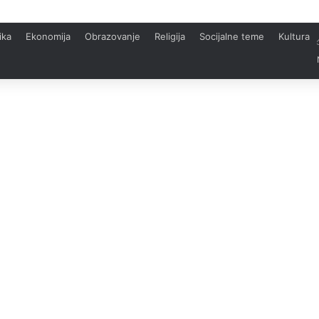
ika
Ekonomija
Obrazovanje
Religija
Socijalne teme
Kultura