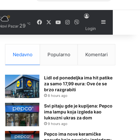
Facebook
X
YouTube
Instagram
Viber
Sidebar
℃
29
Novi Pazar
Login
Nedavno
Popularno
Komentari
Lidl od ponedeljka ima hit patike
za samo 17,99 eura: Ove će se
brzo razgrabiti
8 hours ago
Svi pitaju gde je kupljena: Pepco
ima lampu koja izgleda kao
luksuzni ukras za dom
9 hours ago
Pepco ima nove keramičke
posude koje osvajaju izgledom: