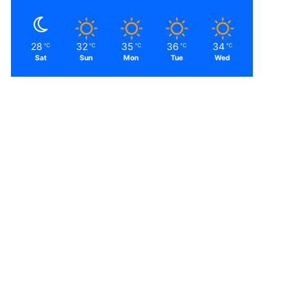
28
32
35
36
34
℃
℃
℃
℃
℃
Sat
Sun
Mon
Tue
Wed