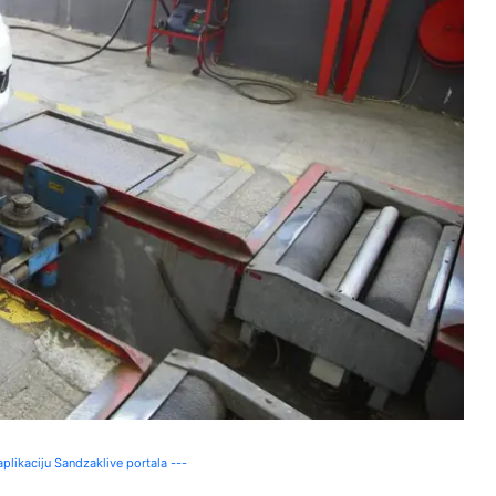
plikaciju Sandzaklive portala ---