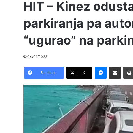
HIT – Kinez odust
parkiranja pa aut
“ugurao” na parki
04/01/2022
Messenger
Pošalji preko E-Maila
Facebook
X