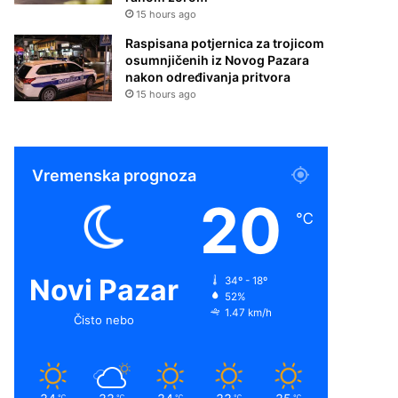
15 hours ago
Raspisana potjernica za trojicom
osumnjičenih iz Novog Pazara
nakon određivanja pritvora
15 hours ago
Vremenska prognoza
20
℃
Novi Pazar
34º - 18º
52%
1.47 km/h
Čisto nebo
℃
℃
℃
℃
℃