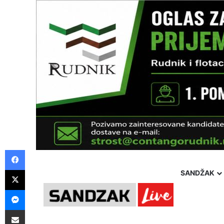
Facebook
X
SANDŽAK
Messenger
Pošalji preko E-Maila