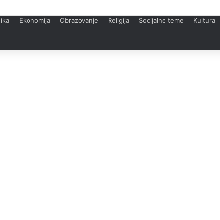
ika
Ekonomija
Obrazovanje
Religija
Socijalne teme
Kultura