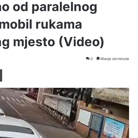
ao od paralelnog
omobil rukama
ng mjesto (Video)
0
Manje od minute
Printaj