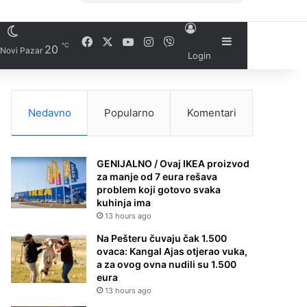
Facebook
X
YouTube
Instagram
Viber
Sidebar
℃
20
Novi Pazar
Login
Nedavno
Popularno
Komentari
GENIJALNO / Ovaj IKEA proizvod
za manje od 7 eura rešava
problem koji gotovo svaka
kuhinja ima
13 hours ago
Na Pešteru čuvaju čak 1.500
ovaca: Kangal Ajas otjerao vuka,
a za ovog ovna nudili su 1.500
eura
13 hours ago