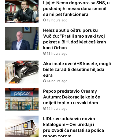
Ljajić: Nema dogovora sa SNS, u
poslednjih mesec dana smenili
su mi pet funkcionera
13 hours ago
Helez uputio oštru poruku
Vučiću: “Pratili smo svaki tvoj
pokret u BiH, doživjet ćeš krah
kao i Orban
13 hours ago
Ako imate ove VHS kasete, mogli
biste zaraditi desetine hiljada
eura
14 hours ago
Pepco predstavio Creamy
Autumn: Dekoracije koje će
unijeti toplinu u svaki dom
14 hours ago
LIDL sve oduševio novim
katalogom – Ovi uređaji i
proizvodi će nestati sa polica
ranom zorom