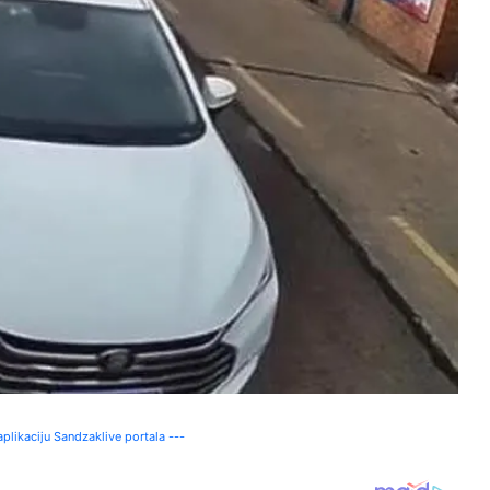
plikaciju Sandzaklive portala ---