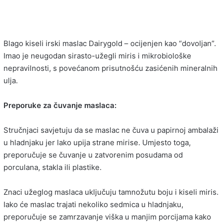
Blago kiseli irski maslac Dairygold – ocijenjen kao “dovoljan”.
Imao je neugodan sirasto-užegli miris i mikrobiološke
nepravilnosti, s povećanom prisutnošću zasićenih mineralnih
ulja.
Preporuke za čuvanje maslaca:
Stručnjaci savjetuju da se maslac ne čuva u papirnoj ambalaži
u hladnjaku jer lako upija strane mirise. Umjesto toga,
preporučuje se čuvanje u zatvorenim posudama od
porculana, stakla ili plastike.
Znaci užeglog maslaca uključuju tamnožutu boju i kiseli miris.
Iako će maslac trajati nekoliko sedmica u hladnjaku,
preporučuje se zamrzavanje viška u manjim porcijama kako