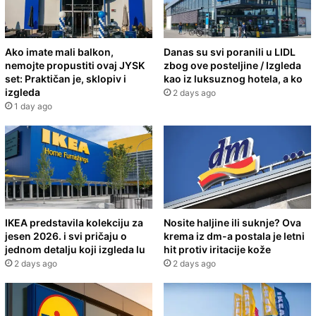
Ako imate mali balkon,
Danas su svi poranili u LIDL
nemojte propustiti ovaj JYSK
zbog ove posteljine / Izgleda
set: Praktičan je, sklopiv i
kao iz luksuznog hotela, a ko
izgleda
2 days ago
1 day ago
IKEA predstavila kolekciju za
Nosite haljine ili suknje? Ova
jesen 2026. i svi pričaju o
krema iz dm-a postala je letni
jednom detalju koji izgleda lu
hit protiv iritacije kože
2 days ago
2 days ago