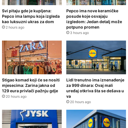
Svi pitaju gde je kupljena:
Pepco ima nove keramičke
Pepco ima lampu koja izgleda
posude koje osvajaju
kao luksuzni ukras za dom
izgledom: Jedan detalj može
potpuno promen
2 hours ago
3 hours ago
Stigao komad koji će se nositi
Lidl trenutno ima iznenađenje
mjesecima: Zarina jakna od
za 999 dinara: Ovaj mali
129 eura privlači pažnju gdje
uređaj otkriva šta se dešava u
va
20 hours ago
20 hours ago