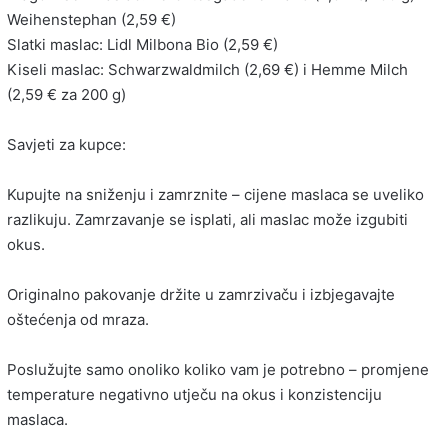
Weihenstephan (2,59 €)
Slatki maslac: Lidl Milbona Bio (2,59 €)
Kiseli maslac: Schwarzwaldmilch (2,69 €) i Hemme Milch
(2,59 € za 200 g)
Savjeti za kupce:
Kupujte na sniženju i zamrznite – cijene maslaca se uveliko
razlikuju. Zamrzavanje se isplati, ali maslac može izgubiti
okus.
Originalno pakovanje držite u zamrzivaču i izbjegavajte
oštećenja od mraza.
Poslužujte samo onoliko koliko vam je potrebno – promjene
temperature negativno utječu na okus i konzistenciju
maslaca.