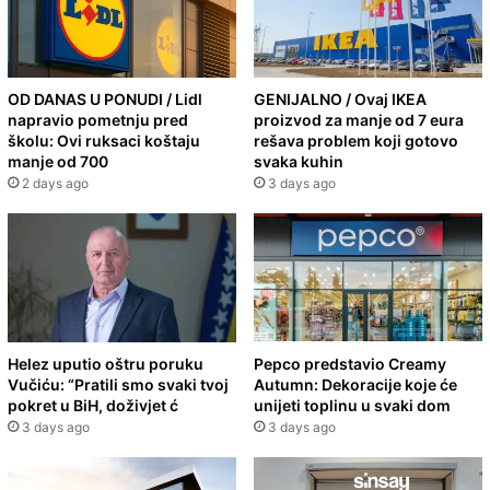
OD DANAS U PONUDI / Lidl
GENIJALNO / Ovaj IKEA
napravio pometnju pred
proizvod za manje od 7 eura
školu: Ovi ruksaci koštaju
rešava problem koji gotovo
manje od 700
svaka kuhin
2 days ago
3 days ago
Helez uputio oštru poruku
Pepco predstavio Creamy
Vučiću: “Pratili smo svaki tvoj
Autumn: Dekoracije koje će
pokret u BiH, doživjet ć
unijeti toplinu u svaki dom
3 days ago
3 days ago