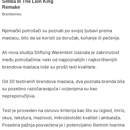
Njemački potrošači su poznati po svojoj ljubavi prema
maslacu, bilo da se koristi za doručak, kuhanje ili pečenje.
Ali nova studija Stiftung Warentest izazvala je zabrinutost
među potrošačima: neki od najpoznatijih i najkorištenijih
brendova maslaca loše su prošli test kvalitete.
Od 30 testiranih brendova maslaca, dva poznata brenda bila
su posebno razočaravajuća i ocijenjena su kao
nepreporučljiva.
Test je proveden na osnovu kriterija kao što su izgled, miris,
okus, tekstura, mazivost, mikrobiološki kvalitet i ambalaža.
Posebna pažnja posvećena je i potencijalno štetnim tvarima