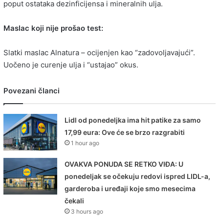
poput ostataka dezinficijensa i mineralnih ulja.
Maslac koji nije prošao test:
Slatki maslac Alnatura – ocijenjen kao “zadovoljavajući”.
Uočeno je curenje ulja i “ustajao” okus.
Povezani članci
Lidl od ponedeljka ima hit patike za samo
17,99 eura: Ove će se brzo razgrabiti
1 hour ago
OVAKVA PONUDA SE RETKO VIĐA: U
ponedeljak se očekuju redovi ispred LIDL-a,
garderoba i uređaji koje smo mesecima
čekali
3 hours ago