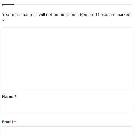
Your email address will not be published.
Required fields are marked
*
C
o
m
m
e
n
t
*
Name
*
Email
*