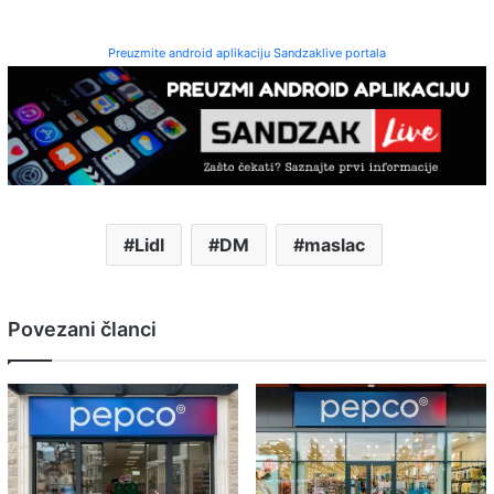
Preuzmite android aplikaciju Sandzaklive portala
Lidl
DM
maslac
Povezani članci