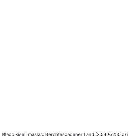
Blago kiseli maslac: Berchtesgadener Land (2,54 €/250 g) i