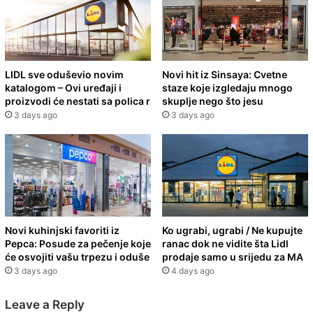
LIDL sve oduševio novim
Novi hit iz Sinsaya: Cvetne
katalogom – Ovi uređaji i
staze koje izgledaju mnogo
proizvodi će nestati sa polica r
skuplje nego što jesu
3 days ago
3 days ago
Novi kuhinjski favoriti iz
Ko ugrabi, ugrabi / Ne kupujte
Pepca: Posude za pečenje koje
ranac dok ne vidite šta Lidl
će osvojiti vašu trpezu i oduše
prodaje samo u srijedu za MA
3 days ago
4 days ago
Leave a Reply