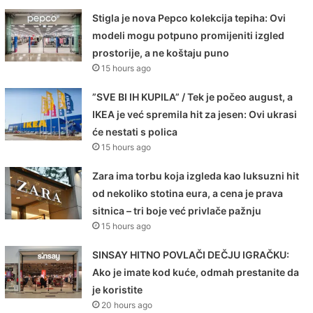
Stigla je nova Pepco kolekcija tepiha: Ovi
modeli mogu potpuno promijeniti izgled
prostorije, a ne koštaju puno
15 hours ago
”SVE BI IH KUPILA” / Tek je počeo august, a
IKEA je već spremila hit za jesen: Ovi ukrasi
će nestati s polica
15 hours ago
Zara ima torbu koja izgleda kao luksuzni hit
od nekoliko stotina eura, a cena je prava
sitnica – tri boje već privlače pažnju
15 hours ago
SINSAY HITNO POVLAČI DEČJU IGRAČKU:
Ako je imate kod kuće, odmah prestanite da
je koristite
20 hours ago