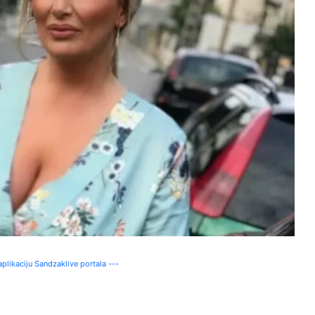
plikaciju Sandzaklive portala ---