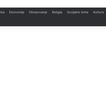
ika
Ekonomija
Obrazovanje
Religija
Socijalne teme
Kultura