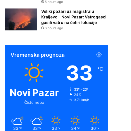
5 hours ago
Veliki požari uz magistralu
Kraljevo – Novi Pazar: Vatrogasci
gasili vatru na četiri lokacije
6 hours ago
Vremenska prognoza
33
℃
Novi Pazar
33º - 23º
24%
3.71 km/h
Čisto nebo
33
33
33
34
36
℃
℃
℃
℃
℃