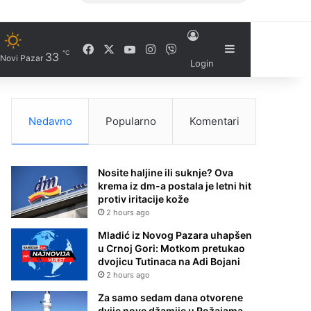
Facebook
X
YouTube
Instagram
Viber
Sidebar
℃
33
Novi Pazar
Login
Nedavno
Popularno
Komentari
Nosite haljine ili suknje? Ova
krema iz dm-a postala je letni hit
protiv iritacije kože
2 hours ago
Mladić iz Novog Pazara uhapšen
u Crnoj Gori: Motkom pretukao
dvojicu Tutinaca na Adi Bojani
2 hours ago
Za samo sedam dana otvorene
dvije nove džamije u Rožajama –