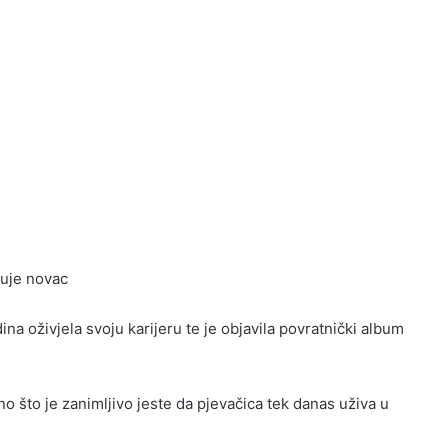
guje novac
na oživjela svoju karijeru te je objavila povratnički album
no što je zanimljivo jeste da pjevačica tek danas uživa u