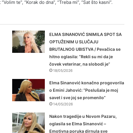
 “Volim te”, “Korak do dna”, “Treba mi”, “Sat što kasni”.
ELMA SINANOVIĆ SNIMILA SPOT SA
OPTUŽENIM U SLUČAJU
BRUTALNOG UBISTVA / Pevačica se
hitno oglasila: “Rekli su mi da je
čovek veterinar, na slobodi je”
18/05/2026
u
Elma Sinanović konačno progovorila
o Emini Jahović: “Poslušala je moj
savet i sve joj se promenilo”
14/05/2026
Nakon tragedije u Novom Pazaru,
oglasila se Elma Sinanović –
Emotivna poruka dirnula sve