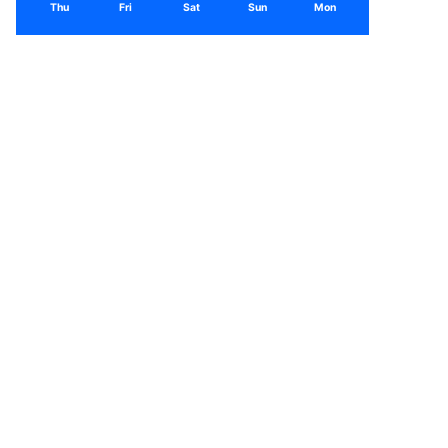
Thu
Fri
Sat
Sun
Mon