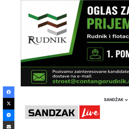
Facebook
X
SANDŽAK
Messenger
Pošalji preko E-Maila