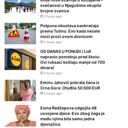
svečanost u Njegušima okupila
brojne zvanice
2 hours ago
Potpuna obustava saobraćaja
prema Tutinu: Evo kada nećete
moći proći ovom dionicom
2 hours ago
OD DANAS U PONUDI / Lidl
napravio pometnju pred školu:
Ovi ruksaci koštaju manje od 700
dinara!
3 hours ago
Eminu Jahović pokrala žena iz
Crne Gore: Otuđila 50 000 EUR
5 hours ago
Esma Redžepova odgojila 48
usvojene djece: Evo zbog čega je
među njima bila samo jedna
djevojčica