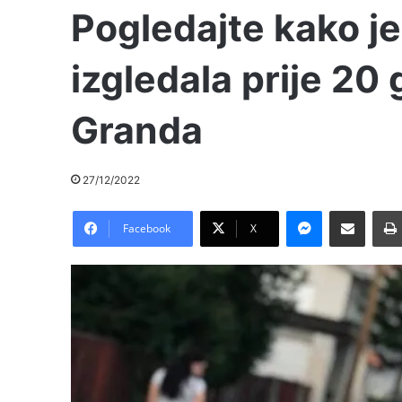
Pogledajte kako j
izgledala prije 20
Granda
27/12/2022
Messenger
Pošalji preko E-Maila
Facebook
X