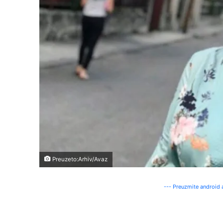
Preuzeto:Arhiv/Avaz
--- Preuzmite android a