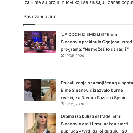
Iza Elme su brojni hitovi koji se slušaju i danas poput
Povezani članci
“JA ODOH IZ EMISIJE!” Elma
Sinanović prekinula Ognjena usred
programa: “Ne možeš to da radiš”
19/05/2026
Pojavljivanje osumnjičenog u spot
Elme Sinanović izazvalo burne
reakcije u Novom Pazaru i Sjenici
18/05/2026
Drama iza kulisa estrade: Elmi
Sinanović oteli firmu nakon smrti
supruga – tvrdi da joj duguju 120