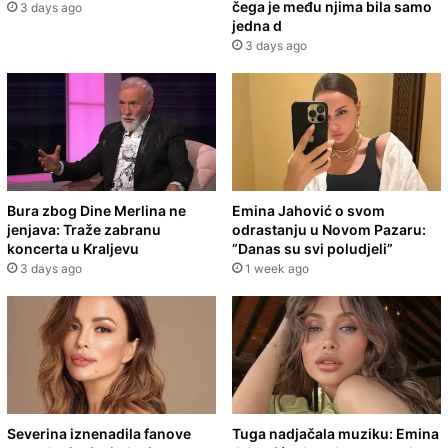
čega je među njima bila samo
3 days ago
jedna d
3 days ago
Bura zbog Dine Merlina ne
Emina Jahović o svom
jenjava: Traže zabranu
odrastanju u Novom Pazaru:
koncerta u Kraljevu
”Danas su svi poludjeli”
3 days ago
1 week ago
Severina iznenadila fanove
Tuga nadjačala muziku: Emina