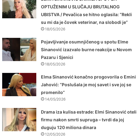
OPTUŽENIM U SLUČAJU BRUTALNOG
UBISTVA / Pevačica se hitno oglasila: “Rekli
su mi da je čovek veterinar, na slobodi je”
18/05/2026
Pojavljivanje osumnjičenog u spotu Elme
Sinanović izazvalo burne reakcije u Novom
Pazaru i Sjenici
18/05/2026
Elma Sinanović konačno progovorila o Emini
Jahović: “Poslušala je moj savet i sve joj se
promenilo”
14/05/2026
Drama iza kulisa estrade: Elmi Sinanović oteli
firmu nakon smrti supruga – tvrdi da joj
duguju 120 miliona dinara
12/05/2026