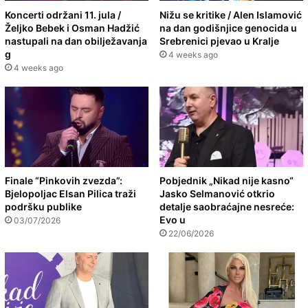
Koncerti održani 11. jula /
Nižu se kritike / Alen Islamović
Željko Bebek i Osman Hadžić
na dan godišnjice genocida u
nastupali na dan obilježavanja
Srebrenici pjevao u Kralje
g
4 weeks ago
4 weeks ago
Finale “Pinkovih zvezda”:
Pobjednik „Nikad nije kasno“
Bjelopoljac Elsan Pilica traži
Jasko Selmanović otkrio
podršku publike
detalje saobraćajne nesreće:
Evo u
03/07/2026
22/06/2026