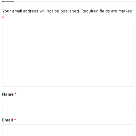
Your email address will not be published.
Required fields are marked
*
C
o
m
m
e
n
t
*
Name
*
Email
*