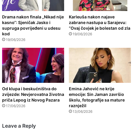
Drama nakon finala „Nikad nije
Karleuša nakon najave
kasno“: Sjeničak Jasko i
zabrane nastupa u Sarajevu:
supruga povrijeđeni u udesu
“Ovaj čovjek je bolestan od zla
kod
19/06/2026
19/06/2026
Od klupa i beskućništva do
Emina Jahović ne krije
zvijezde: Nevjerovatna životna
emocije: Sin Jaman završio
priča Lepog iz Novog Pazara
školu, fotografije sa mature
raznježil
17/06/2026
13/06/2026
Leave a Reply