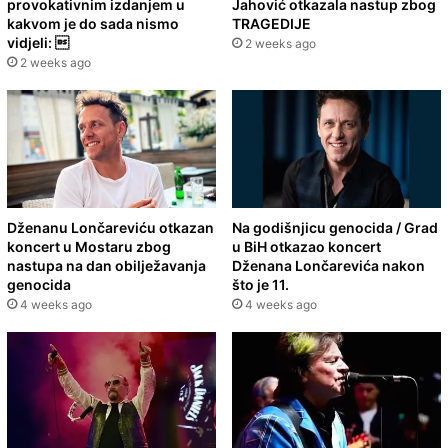
provokativnim izdanjem u
Jahović otkazala nastup zbog
kakvom je do sada nismo
TRAGEDIJE
vidjeli: 
2 weeks ago
2 weeks ago
Dženanu Lončareviću otkazan
Na godišnjicu genocida / Grad
koncert u Mostaru zbog
u BiH otkazao koncert
nastupa na dan obilježavanja
Dženana Lončarevića nakon
genocida
što je 11.
4 weeks ago
4 weeks ago