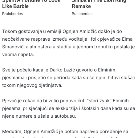
Tokom gostovanja u emisiji
Ognjen Amidžić
došlo je do
neočekivane rasprave između voditelja i folk pjevačice
Elma
Sinanović
, a atmosfera u studiju u jednom trenutku postala je
veoma napeta.
Sve je počelo kada je
Darko Lazić
govorio o Elminim
pjesmama i prisjetio se perioda kada su se njeni hitovi slušali
tokom njegovog djetinjstva.
Pjevač je rekao da bi volio ponovo čuti “stari zvuk” Elminih
pjesama, prisjećajući se ekskurzija i školskih dana kada su se
njene numere slušale u autobusu.
Međutim, Ognjen Amidžić je potom napravio poređenje sa