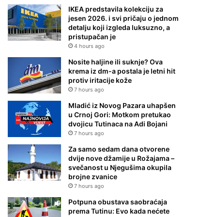
IKEA predstavila kolekciju za
jesen 2026. i svi pričaju o jednom
detalju koji izgleda luksuzno, a
pristupačan je
4 hours ago
Nosite haljine ili suknje? Ova
krema iz dm-a postala je letni hit
protiv iritacije kože
7 hours ago
Mladić iz Novog Pazara uhapšen
u Crnoj Gori: Motkom pretukao
dvojicu Tutinaca na Adi Bojani
7 hours ago
Za samo sedam dana otvorene
dvije nove džamije u Rožajama –
svečanost u Njegušima okupila
brojne zvanice
7 hours ago
Potpuna obustava saobraćaja
prema Tutinu: Evo kada nećete