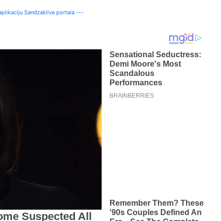
plikaciju Sandzaklive portala ---