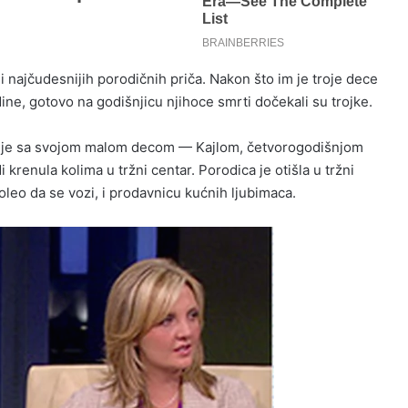
i najčudesnijih porodičnih priča. Nakon što im je troje dece
ine, gotovo na godišnjicu njihoce smrti dočekali su trojke.
bl je sa svojom malom decom — Kajlom, četvorogodišnjom
enula kolima u tržni centar. Porodica je otišla u tržni
oleo da se vozi, i prodavnicu kućnih ljubimaca.