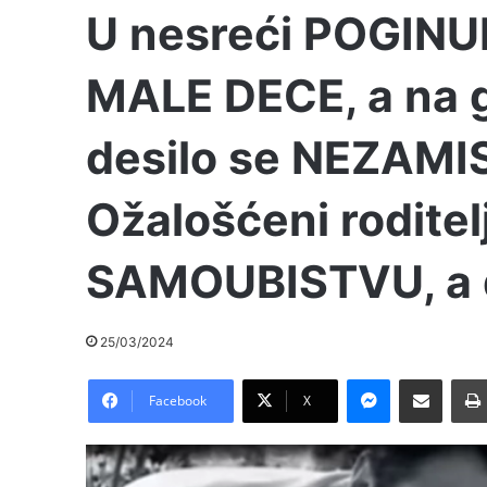
U nesreći POGINU
MALE DECE, a na g
desilo se NEZAMI
Ožalošćeni roditelj
SAMOUBISTVU, a 
25/03/2024
Messenger
Pošalji preko E-Maila
Facebook
X