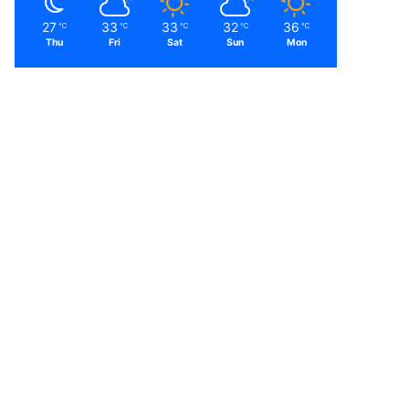
27
33
33
32
36
℃
℃
℃
℃
℃
Thu
Fri
Sat
Sun
Mon