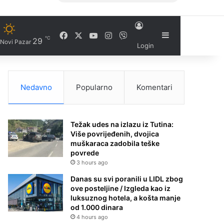
Facebook
X
YouTube
Instagram
Viber
Sidebar
℃
29
Novi Pazar
Login
Nedavno
Popularno
Komentari
Težak udes na izlazu iz Tutina:
Više povrijeđenih, dvojica
muškaraca zadobila teške
povrede
3 hours ago
Danas su svi poranili u LIDL zbog
ove posteljine / Izgleda kao iz
luksuznog hotela, a košta manje
od 1.000 dinara
4 hours ago