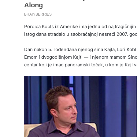
Pordica Kobls iz Amerike ima jednu od najtragičnijih 
istog dana stradalo u saobraćajnoj nesreći 2007. god
Dan nakon 5. rođendana njenog sina Kajla, Lori Ko
Emom i dvogodišnjom Kejti — i njenom mamom Sindi kr
centar koji je imao panoramski točak, u kom je Kajl v