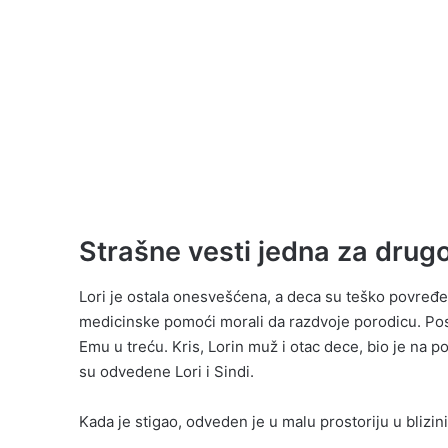
Strašne vesti jedna za dru
Lori je ostala onesvešćena, a deca su teško povređen
medicinske pomoći morali da razdvoje porodicu. Poslal
Emu u treću. Kris, Lorin muž i otac dece, bio je na p
su odvedene Lori i Sindi.
Kada je stigao, odveden je u malu prostoriju u blizin