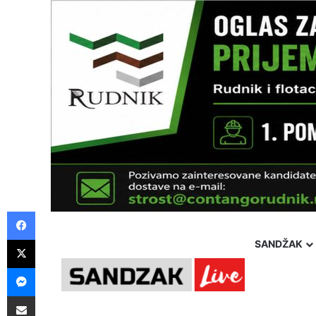
Facebook
X
SANDŽAK
Messenger
Pošalji preko E-Maila