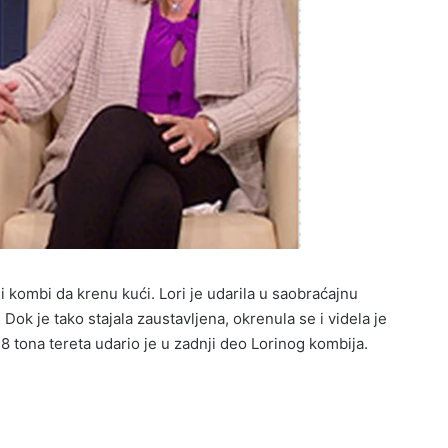
ni kombi da krenu kući. Lori je udarila u saobraćajnu
Dok je tako stajala zaustavljena, okrenula se i videla je
18 tona tereta udario je u zadnji deo Lorinog kombija.