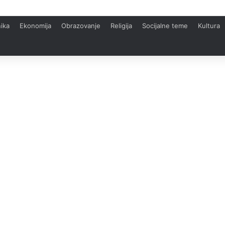
ika
Ekonomija
Obrazovanje
Religija
Socijalne teme
Kultura