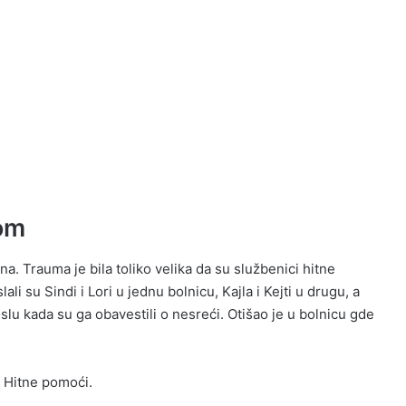
gom
a. Trauma je bila toliko velika da su službenici hitne
i su Sindi i Lori u jednu bolnicu, Kajla i Kejti u drugu, a
oslu kada su ga obavestili o nesreći. Otišao je u bolnicu gde
i Hitne pomoći.