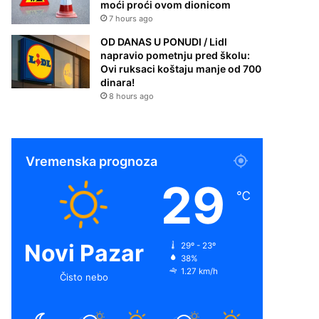
moći proći ovom dionicom
7 hours ago
OD DANAS U PONUDI / Lidl
napravio pometnju pred školu:
Ovi ruksaci koštaju manje od 700
dinara!
8 hours ago
Vremenska prognoza
29
℃
Novi Pazar
29º - 23º
38%
1.27 km/h
Čisto nebo