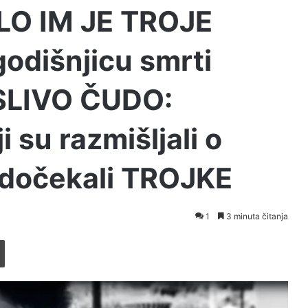
LO IM JE TROJE
odišnjicu smrti
SLIVO ČUDO:
i su razmišljali o
dočekali TROJKE
1
3 minuta čitanja
Printaj