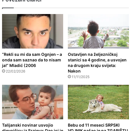
“Rekli su mi da sam Ognjen – a
Ostavljen na željezničkoj
onda sam saznao da to nisam
stanici sa 4 godine, a usvojen
ja!” Mladić (2006
na drugom kraju svijeta:
Nakon
22/02/2026
11/11/2025
Talijanski novinar usvojio
Bebu od 11 meseci SRPSKI
djevojčicu iz Srajeva: Dao joj je
VOJNIK našao je na ZGARIŠTU