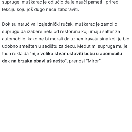
supruge, muškarac je odlučio da je nauči pameti i priredi
lekciju koju još dugo neće zaboraviti.
Dok su naručivali zajednički ručak, muškarac je zamolio
suprugu da izabere neki od restorana koji imaju šalter za
automobile, kako ne bi morali da uznemiravaju sina koji je bio
udobno smešten u sedištu za decu. Međutim, supruga mu je
tada rekla da
“nije velika stvar ostaviti bebu u auomobilu
dok na brzaka obavljaš nešto”
, prenosi “Miror”.