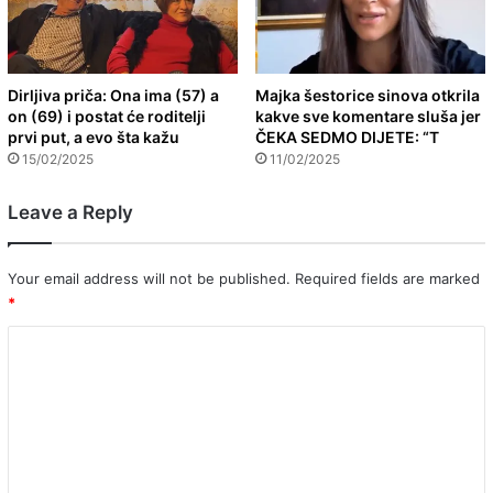
Dirljiva priča: Ona ima (57) a
Majka šestorice sinova otkrila
on (69) i postat će roditelji
kakve sve komentare sluša jer
prvi put, a evo šta kažu
ČEKA SEDMO DIJETE: “T
15/02/2025
11/02/2025
Leave a Reply
Your email address will not be published.
Required fields are marked
*
C
o
m
m
e