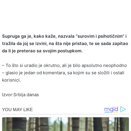
Supruga ga je, kako kaže, nazvala “surovim i psihotičnim” i
tražila da joj se izvini, na šta nije pristao, te se sada zapitao
da li je preterao sa svojim postupkom.
– To što si uradio je okrutno, ali je bilo apsolutno neophodno
– glasio je jedan od komentara, sa kojim su se složili i ostali
korisnici.
Izvor:Srbija danas