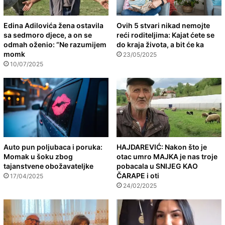
Edina Adilovića žena ostavila
Ovih 5 stvari nikad nemojte
sa sedmoro djece, a on se
reći roditeljima: Kajat ćete se
odmah oženio: “Ne razumijem
do kraja života, a bit će ka
momk
23/05/2025
10/07/2025
Auto pun poljubaca i poruka:
HAJDAREVIĆ: Nakon što je
Momak u šoku zbog
otac umro MAJKA je nas troje
tajanstvene obožavateljke
pobacala u SNIJEG KAO
ČARAPE i oti
17/04/2025
24/02/2025