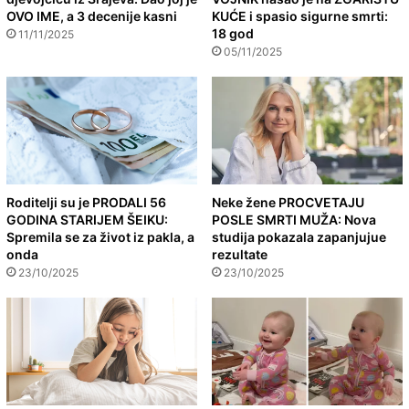
OVO IME, a 3 decenije kasni
KUĆE i spasio sigurne smrti:
18 god
11/11/2025
05/11/2025
Roditelji su je PRODALI 56
Neke žene PROCVETAJU
GODINA STARIJEM ŠEIKU:
POSLE SMRTI MUŽA: Nova
Spremila se za život iz pakla, a
studija pokazala zapanjujue
onda
rezultate
23/10/2025
23/10/2025