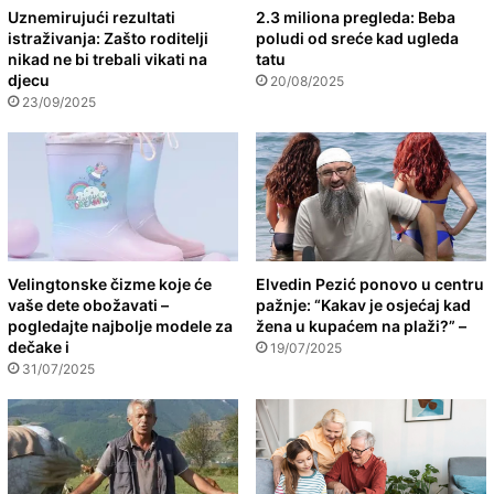
Uznemirujući rezultati
2.3 miliona pregleda: Beba
istraživanja: Zašto roditelji
poludi od sreće kad ugleda
nikad ne bi trebali vikati na
tatu
djecu
20/08/2025
23/09/2025
Velingtonske čizme koje će
Elvedin Pezić ponovo u centru
vaše dete obožavati –
pažnje: “Kakav je osjećaj kad
pogledajte najbolje modele za
žena u kupaćem na plaži?” –
dečake i
19/07/2025
31/07/2025