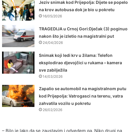
Jeziv snimak kod Prijepolja: Dijete se popelo
na krov autobusa dok je bio u pokretu
16/05/2026
TRAGEDIJA u Crnoj Gori:Dječak (3) poginuo
nakon što je izletio na magistralni put
24/04/2026
Snimak koji ledi krv u žilama: Telefon
eksplodirao djevojčici u rukama – kamera
sve zabilježila
14/03/2026
Zapalio se automobil na magistralnom putu
kod Prijepolja: Vatrogasci na terenu, vatra
zahvatila vozilo u pokretu
26/02/2026
– Bilo je lako da se zaustavim i odvedem ga. Niko drugi na