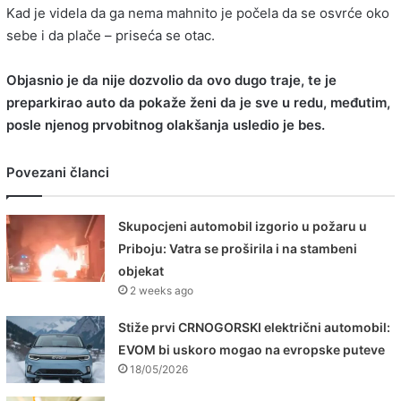
Kad je videla da ga nema mahnito je počela da se osvrće oko
sebe i da plače – priseća se otac.
Objasnio je da nije dozvolio da ovo dugo traje, te je
preparkirao auto da pokaže ženi da je sve u redu, međutim,
posle njenog prvobitnog olakšanja usledio je bes.
Povezani članci
Skupocjeni automobil izgorio u požaru u
Priboju: Vatra se proširila i na stambeni
objekat
2 weeks ago
Stiže prvi CRNOGORSKI električni automobil:
EVOM bi uskoro mogao na evropske puteve
18/05/2026