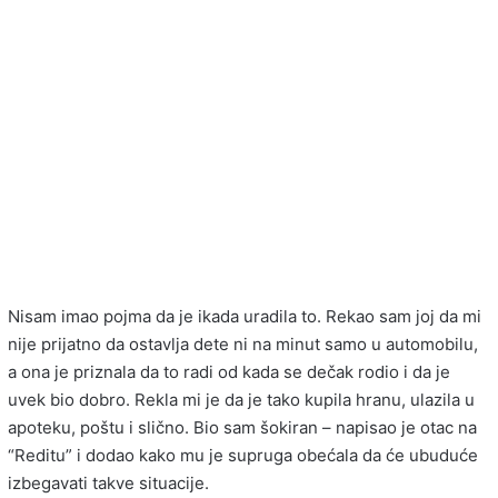
Nisam imao pojma da je ikada uradila to. Rekao sam joj da mi
nije prijatno da ostavlja dete ni na minut samo u automobilu,
a ona je priznala da to radi od kada se dečak rodio i da je
uvek bio dobro. Rekla mi je da je tako kupila hranu, ulazila u
apoteku, poštu i slično. Bio sam šokiran – napisao je otac na
“Reditu” i dodao kako mu je supruga obećala da će ubuduće
izbegavati takve situacije.