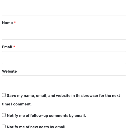
n
t
*
Name
*
Email
*
Website
Save my name, email, and website in this browser for the next
time I comment.
Notify me of follow-up comments by email.
Notify me of new posts by email.