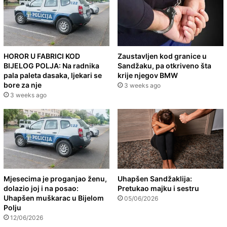
HOROR U FABRICI KOD
Zaustavljen kod granice u
BIJELOG POLJA: Na radnika
Sandžaku, pa otkriveno šta
pala paleta dasaka, ljekari se
krije njegov BMW
bore za nje
3 weeks ago
3 weeks ago
Mjesecima je proganjao ženu,
Uhapšen Sandžaklija:
dolazio joj i na posao:
Pretukao majku i sestru
Uhapšen muškarac u Bijelom
05/06/2026
Polju
12/06/2026