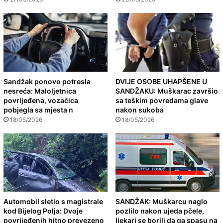
Sandžak ponovo potresla
DVIJE OSOBE UHAPŠENE U
nesreća: Maloljetnica
SANDŽAKU: Muškarac završio
povrijeđena, vozačica
sa teškim povredama glave
pobjegla sa mjesta n
nakon sukoba
18/05/2026
18/05/2026
Automobil sletio s magistrale
SANDŽAK: Muškarcu naglo
kod Bijelog Polja: Dvoje
pozlilo nakon ujeda pčele,
povrijeđenih hitno prevezeno
ljekari se borili da ga spasu na