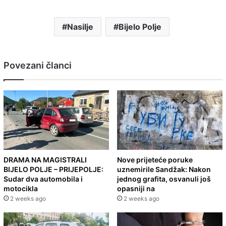
Nasilje
Bijelo Polje
Povezani članci
DRAMA NA MAGISTRALI
Nove prijeteće poruke
BIJELO POLJE – PRIJEPOLJE:
uznemirile Sandžak: Nakon
Sudar dva automobila i
jednog grafita, osvanuli još
motocikla
opasniji na
2 weeks ago
2 weeks ago