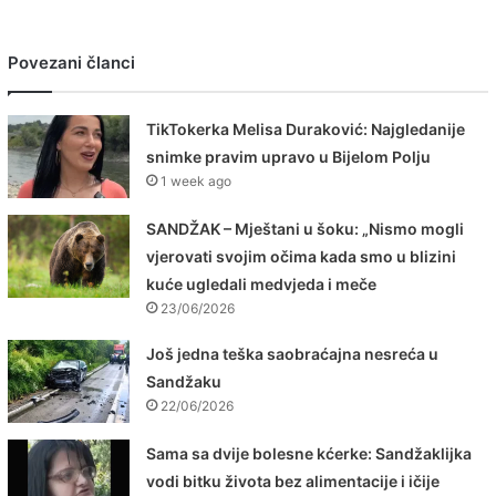
Povezani članci
TikTokerka Melisa Duraković: Najgledanije
snimke pravim upravo u Bijelom Polju
1 week ago
SANDŽAK – Mještani u šoku: „Nismo mogli
vjerovati svojim očima kada smo u blizini
kuće ugledali medvjeda i meče
23/06/2026
Još jedna teška saobraćajna nesreća u
Sandžaku
22/06/2026
Sama sa dvije bolesne kćerke: Sandžaklijka
vodi bitku života bez alimentacije i ičije