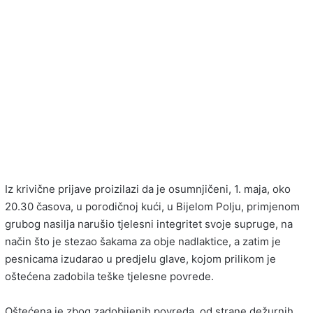
Iz krivične prijave proizilazi da je osumnjičeni, 1. maja, oko
20.30 časova, u porodičnoj kući, u Bijelom Polju, primjenom
grubog nasilja narušio tjelesni integritet svoje supruge, na
način što je stezao šakama za obje nadlaktice, a zatim je
pesnicama izudarao u predjelu glave, kojom prilikom je
oštećena zadobila teške tjelesne povrede.
Oštećena je zbog zadobijenih povreda, od strane dežurnih