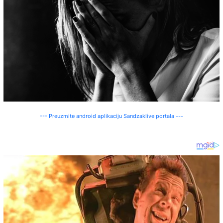
--- Preuzmite android aplikaciju Sandzaklive portala ---