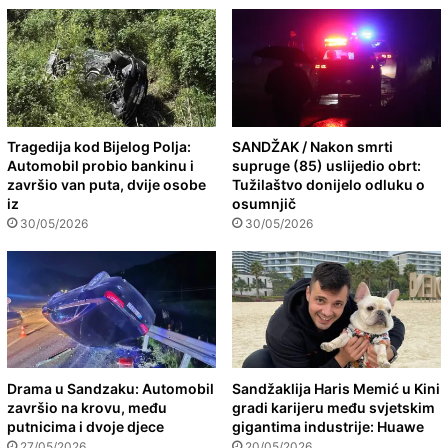
Tragedija kod Bijelog Polja:
SANDŽAK / Nakon smrti
Automobil probio bankinu i
supruge (85) uslijedio obrt:
završio van puta, dvije osobe
Tužilaštvo donijelo odluku o
iz
osumnjič
30/05/2026
30/05/2026
Drama u Sandzaku: Automobil
Sandžaklija Haris Memić u Kini
završio na krovu, među
gradi karijeru među svjetskim
putnicima i dvoje djece
gigantima industrije: Huawe
27/05/2026
20/05/2026