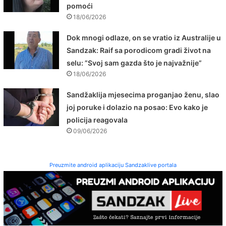
pomoći
18/06/2026
Dok mnogi odlaze, on se vratio iz Australije u
Sandzak: Raif sa porodicom gradi život na
selu: ”Svoj sam gazda što je najvažnije”
18/06/2026
Sandžaklija mjesecima proganjao ženu, slao
joj poruke i dolazio na posao: Evo kako je
policija reagovala
09/06/2026
Preuzmite android aplikaciju Sandzaklive portala