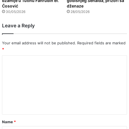
džamije u Tutinu Fahrudin ef.
godišnjeg Senaida, prizori sa
Ćosović
dženaze
30/05/2026
28/05/2026
Leave a Reply
Your email address will not be published.
Required fields are marked
*
C
o
m
m
e
n
t
*
Name
*