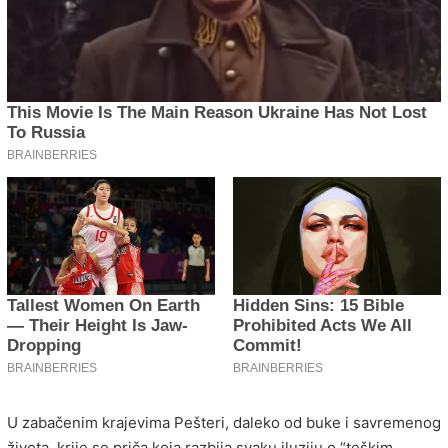
U zabačenim krajevima Pešteri, daleko od buke i savremenog
života, krije se priča koja razbija svaku iluziju o “teškim