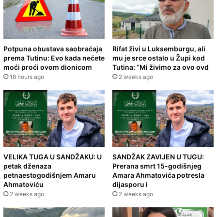
Potpuna obustava saobraćaja
Rifat živi u Luksemburgu, ali
prema Tutinu: Evo kada nećete
mu je srce ostalo u Župi kod
moći proći ovom dionicom
Tutina: “Mi živimo za ovo ovd
18 hours ago
2 weeks ago
VELIKA TUGA U SANDŽAKU: U
SANDŽAK ZAVIJEN U TUGU:
petak dženaza
Prerana smrt 15-godišnjeg
petnaestogodišnjem Amaru
Amara Ahmatovića potresla
Ahmatoviću
dijasporu i
2 weeks ago
2 weeks ago