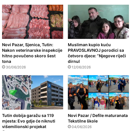
Novi Pazar, Sjenica, Tutin:
Musliman kupio kuću
Nakon veterinarske inspekcije
PRAVOSLAVNOJ porodici sa
hitno povučeno skoro šest
četvoro djece: ”Njegove riječi
tona
dirnul
30/06/2026
12/06/2026
Tutin dobija garažu sa 119
Novi Pazar / Defile maturanata
mjesta: Evo gdje će niknuti
Tekstilne škole
višemilionski projekat
04/06/2026