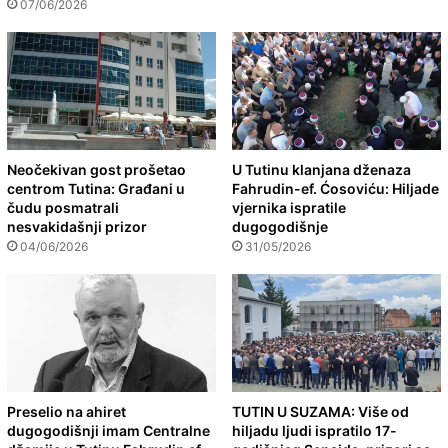
07/06/2026
Neočekivan gost prošetao
U Tutinu klanjana dženaza
centrom Tutina: Građani u
Fahrudin-ef. Ćosoviću: Hiljade
čudu posmatrali
vjernika ispratile
nesvakidašnji prizor
dugogodišnje
04/06/2026
31/05/2026
Preselio na ahiret
TUTIN U SUZAMA: Više od
dugogodišnji imam Centralne
hiljadu ljudi ispratilo 17-