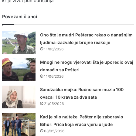
krije život pun odricanja.
Povezani članci
Ono što je mudri Pešterac rekao o današnjim
ljudima izazvalo je brojne reakcije
11/06/2026
Mnogi ne mogu vjerovati šta je uporedio ovaj
domaćin sa Pešteri
11/06/2026
Sandžačka majka: Ručno sam muzla 100
ovaca i 10 krava za dva sata
21/05/2026
Kad je bilo najteže, Pešter nije zaboravio
Bihor: Priča koja vraća vjeru u ljude
08/05/2026