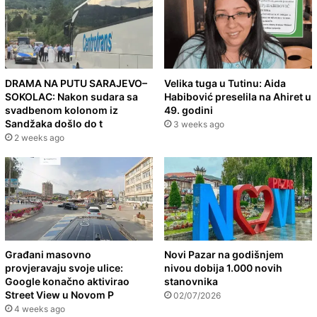
DRAMA NA PUTU SARAJEVO–
Velika tuga u Tutinu: Aida
SOKOLAC: Nakon sudara sa
Habibović preselila na Ahiret u
svadbenom kolonom iz
49. godini
Sandžaka došlo do t
3 weeks ago
2 weeks ago
Građani masovno
Novi Pazar na godišnjem
provjeravaju svoje ulice:
nivou dobija 1.000 novih
Google konačno aktivirao
stanovnika
Street View u Novom P
02/07/2026
4 weeks ago