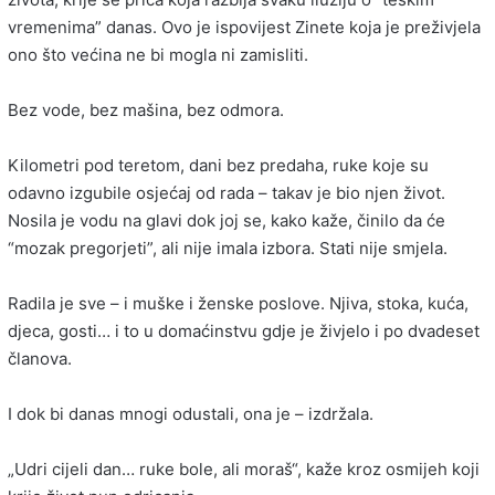
vremenima” danas. Ovo je ispovijest Zinete koja je preživjela
ono što većina ne bi mogla ni zamisliti.
Bez vode, bez mašina, bez odmora.
Kilometri pod teretom, dani bez predaha, ruke koje su
odavno izgubile osjećaj od rada – takav je bio njen život.
Nosila je vodu na glavi dok joj se, kako kaže, činilo da će
“mozak pregorjeti”, ali nije imala izbora. Stati nije smjela.
Radila je sve – i muške i ženske poslove. Njiva, stoka, kuća,
djeca, gosti… i to u domaćinstvu gdje je živjelo i po dvadeset
članova.
I dok bi danas mnogi odustali, ona je – izdržala.
„Udri cijeli dan… ruke bole, ali moraš“, kaže kroz osmijeh koji