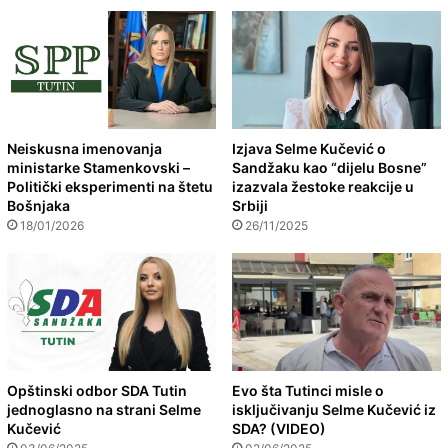
Neiskusna imenovanja
Izjava Selme Kučević o
ministarke Stamenkovski –
Sandžaku kao “dijelu Bosne”
Politički eksperimenti na štetu
izazvala žestoke reakcije u
Bošnjaka
Srbiji
18/01/2026
26/11/2025
Opštinski odbor SDA Tutin
Evo šta Tutinci misle o
jednoglasno na strani Selme
isključivanju Selme Kučević iz
Kučević
SDA? (VIDEO)