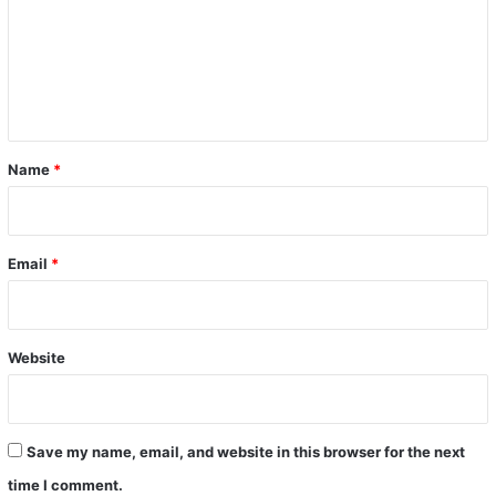
m
e
n
t
*
Name
*
Email
*
Website
Save my name, email, and website in this browser for the next
time I comment.