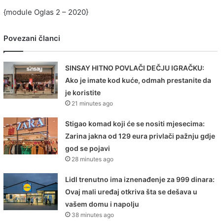
{module Oglas 2 – 2020}
Povezani članci
SINSAY HITNO POVLAČI DEČJU IGRAČKU:
Ako je imate kod kuće, odmah prestanite da
je koristite
21 minutes ago
Stigao komad koji će se nositi mjesecima:
Zarina jakna od 129 eura privlači pažnju gdje
god se pojavi
28 minutes ago
Lidl trenutno ima iznenađenje za 999 dinara:
Ovaj mali uređaj otkriva šta se dešava u
vašem domu i napolju
38 minutes ago