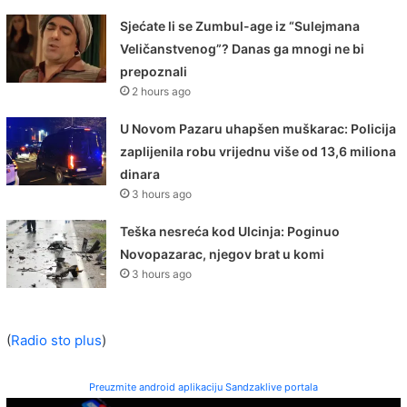
Sjećate li se Zumbul-age iz “Sulejmana
Veličanstvenog”? Danas ga mnogi ne bi
prepoznali
2 hours ago
U Novom Pazaru uhapšen muškarac: Policija
zaplijenila robu vrijednu više od 13,6 miliona
dinara
3 hours ago
Teška nesreća kod Ulcinja: Poginuo
Novopazarac, njegov brat u komi
3 hours ago
(
Radio sto plus
)
Preuzmite android aplikaciju Sandzaklive portala