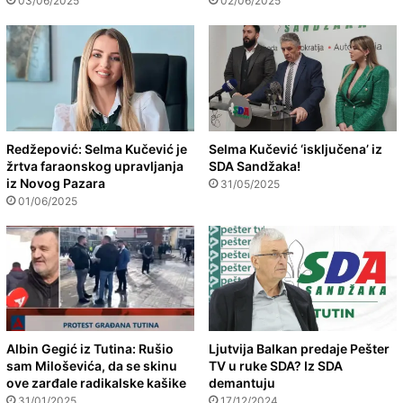
03/06/2025
02/06/2025
Redžepović: Selma Kučević je
Selma Kučević ‘isključena’ iz
žrtva faraonskog upravljanja
SDA Sandžaka!
iz Novog Pazara
31/05/2025
01/06/2025
Albin Gegić iz Tutina: Rušio
Ljutvija Balkan predaje Pešter
sam Miloševića, da se skinu
TV u ruke SDA? Iz SDA
ove zarđale radikalske kašike
demantuju
31/01/2025
17/12/2024