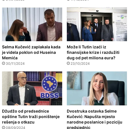
Selma Kučević zaplakala kada
Može li Tutin izaći iz
je videla poklon od Huseina
finansijske krize i razdužiti
Memića
dug od pet miliona eura?
30/11/2024
23/10/2024
Džudžo od predsednice
Dvostruka ostavka Selme
opštine Tutin traži poništenje
Kučević: Napušta mjesto
rešenja o otkazu
narodne poslanice i poziciju
predsjednic
08/09/2024