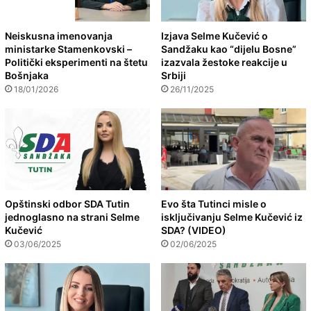
Neiskusna imenovanja
Izjava Selme Kučević o
ministarke Stamenkovski –
Sandžaku kao “dijelu Bosne”
Politički eksperimenti na štetu
izazvala žestoke reakcije u
Bošnjaka
Srbiji
18/01/2026
26/11/2025
Opštinski odbor SDA Tutin
Evo šta Tutinci misle o
jednoglasno na strani Selme
isključivanju Selme Kučević iz
Kučević
SDA? (VIDEO)
03/06/2025
02/06/2025