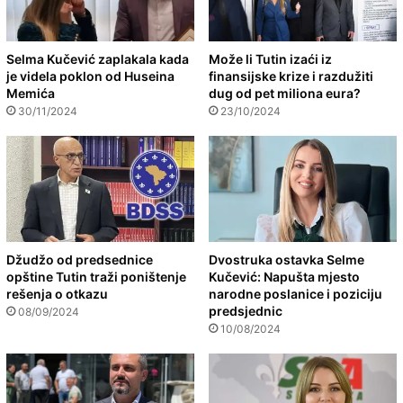
Selma Kučević zaplakala kada
Može li Tutin izaći iz
je videla poklon od Huseina
finansijske krize i razdužiti
Memića
dug od pet miliona eura?
30/11/2024
23/10/2024
Džudžo od predsednice
Dvostruka ostavka Selme
opštine Tutin traži poništenje
Kučević: Napušta mjesto
rešenja o otkazu
narodne poslanice i poziciju
predsjednic
08/09/2024
10/08/2024