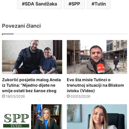
SDA Sandžaka
SPP
Tutin
Povezani članci
Zukorlić posjetio malog Anela
Evo šta misle Tutinci o
iz Tutina: “Nijedno dijete ne
trenutnoj situaciji na Bliskom
smije ostati bez šanse zbog
istoku (Video)
19/03/2026
02/03/2026