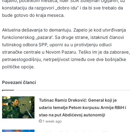
najavio, početkom meseca, lider SDA Sulejman Ugljanin, uz
konstataciju da razgovori „dobro idu“ i da bi sve trebalo da
bude gotovo do kraja meseca.
Aktuelna dešavanja to demantuju. Zapelo je kod utvrđivanja
funkcionerskog „pazara“. Sa druge strane, istaknuti članovi
tutinskog odbora SPP, uporni su u protivljenju odluci
stranačke centrale u Novom Pazaru. Teško im je da zaborave,
petnaestogodišnju, netrpeljivost između ove dve bošnjačke
političke opcije.
Povezani članci
Tutinac Ramiz Dreković: General koji je
udario temelje Petom korpusu Armije RBiH i
stao na put Abdićevoj autonomiji
1 week ago