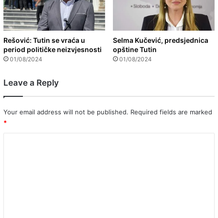
Rešović: Tutin se vraća u
Selma Kučević, predsjednica
period političke neizvjesnosti
opštine Tutin
01/08/2024
01/08/2024
Leave a Reply
Your email address will not be published.
Required fields are marked
*
C
o
m
m
e
n