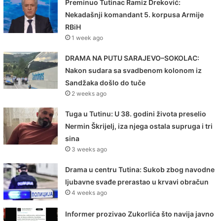
Preminuo Tutinac Ramiz Dreković:
Nekadašnji komandant 5. korpusa Armije
RBiH
1 week ago
DRAMA NA PUTU SARAJEVO–SOKOLAC:
Nakon sudara sa svadbenom kolonom iz
Sandžaka došlo do tuče
2 weeks ago
Tuga u Tutinu: U 38. godini života preselio
Nermin Škrijelj, iza njega ostala supruga i tri
sina
3 weeks ago
Drama u centru Tutina: Sukob zbog navodne
ljubavne svađe prerastao u krvavi obračun
4 weeks ago
Informer prozivao Zukorlića što navija javno