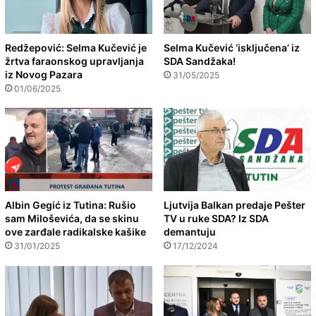
Redžepović: Selma Kučević je
Selma Kučević ‘isključena’ iz
žrtva faraonskog upravljanja
SDA Sandžaka!
iz Novog Pazara
31/05/2025
01/06/2025
Albin Gegić iz Tutina: Rušio
Ljutvija Balkan predaje Pešter
sam Miloševića, da se skinu
TV u ruke SDA? Iz SDA
ove zarđale radikalske kašike
demantuju
31/01/2025
17/12/2024