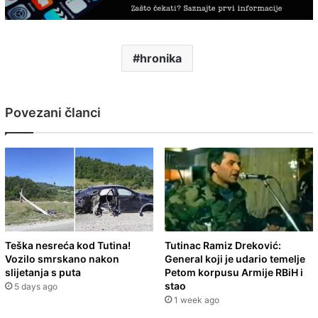
hronika
Povezani članci
Teška nesreća kod Tutina!
Tutinac Ramiz Dreković:
Vozilo smrskano nakon
General koji je udario temelje
slijetanja s puta
Petom korpusu Armije RBiH i
stao
5 days ago
1 week ago