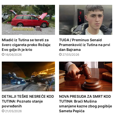
Mladić iz Tutina se tereti za
TUGA / Preminuo Senaid
šverc cigareta preko Rožaja:
Pramenković iz Tutina na prvi
Evo gdje ih je krio
dan Bajrama
16/06/2026
27/05/2026
DETALJI TEŠKE NESREĆE KOD
NOVA PRESUDA ZA SMRT KOD
TUTINA: Poznato stanje
TUTINA: Braći Mušina
povređenih
smanjene kazne zbog pogibije
Sameta Pepića
21/05/2026