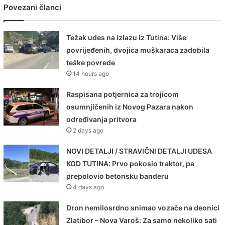
Povezani članci
Težak udes na izlazu iz Tutina: Više
povrijeđenih, dvojica muškaraca zadobila
teške povrede
14 hours ago
Raspisana potjernica za trojicom
osumnjičenih iz Novog Pazara nakon
određivanja pritvora
2 days ago
NOVI DETALJI / STRAVIČNI DETALJI UDESA
KOD TUTINA: Prvo pokosio traktor, pa
prepolovio betonsku banderu
4 days ago
Dron nemilosrdno snimao vozače na deonici
Zlatibor – Nova Varoš: Za samo nekoliko sati