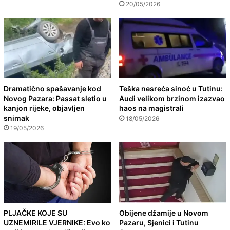
20/05/2026
Dramatično spašavanje kod
Teška nesreća sinoć u Tutinu:
Novog Pazara: Passat sletio u
Audi velikom brzinom izazvao
kanjon rijeke, objavljen
haos na magistrali
snimak
18/05/2026
19/05/2026
PLJAČKE KOJE SU
Obijene džamije u Novom
UZNEMIRILE VJERNIKE: Evo ko
Pazaru, Sjenici i Tutinu