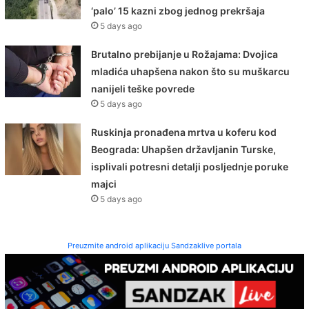
‘palo’ 15 kazni zbog jednog prekršaja
5 days ago
Brutalno prebijanje u Rožajama: Dvojica
mladića uhapšena nakon što su muškarcu
nanijeli teške povrede
5 days ago
Ruskinja pronađena mrtva u koferu kod
Beograda: Uhapšen državljanin Turske,
isplivali potresni detalji posljednje poruke
majci
5 days ago
Preuzmite android aplikaciju Sandzaklive portala