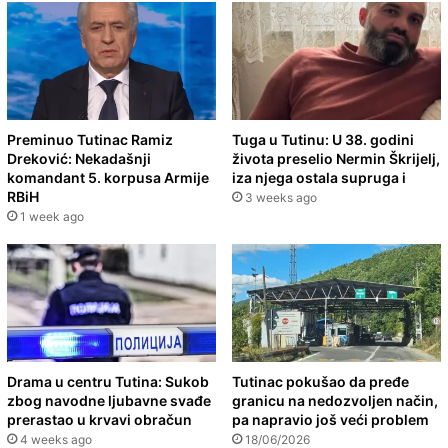
Preminuo Tutinac Ramiz
Tuga u Tutinu: U 38. godini
Dreković: Nekadašnji
života preselio Nermin Škrijelj,
komandant 5. korpusa Armije
iza njega ostala supruga i
RBiH
3 weeks ago
1 week ago
Drama u centru Tutina: Sukob
Tutinac pokušao da pređe
zbog navodne ljubavne svađe
granicu na nedozvoljen način,
prerastao u krvavi obračun
pa napravio još veći problem
4 weeks ago
18/06/2026