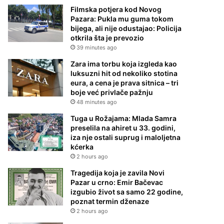
Filmska potjera kod Novog
Pazara: Pukla mu guma tokom
bijega, ali nije odustajao: Policija
otkrila šta je prevozio
39 minutes ago
Zara ima torbu koja izgleda kao
luksuzni hit od nekoliko stotina
eura, a cena je prava sitnica – tri
boje već privlače pažnju
48 minutes ago
Tuga u Rožajama: Mlada Samra
preselila na ahiret u 33. godini,
iza nje ostali suprug i maloljetna
kćerka
2 hours ago
Tragedija koja je zavila Novi
Pazar u crno: Emir Bačevac
izgubio život sa samo 22 godine,
poznat termin dženaze
2 hours ago