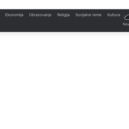
Ekonomija
Obrazovanje
Religija
Socijalne teme
Kultura
Nov