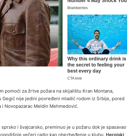
jem pomoći za žrtve požara na skijalištu Kran Montana,
s Gegić nije jedini povređeni mladić rodom iz Srbije, pored
iga i Novopazarac Meldin Mehmedović.
 – sprsko i švajcarsko, preminuo je u požaru dok je spasavao
ovogodišnje večeri radio kao obezbeđenje u klubu.
Herojski