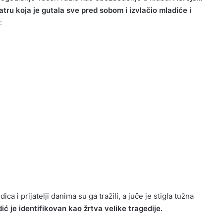
tru koja je gutala sve pred sobom i izvlačio mladiće i
:
a i prijatelji danima su ga tražili, a juče je stigla tužna
ić je identifikovan kao žrtva velike tragedije.