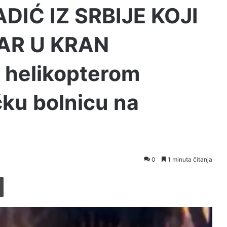
DIĆ IZ SRBIJE KOJI
AR U KRAN
 helikopterom
ku bolnicu na
0
1 minuta čitanja
Printaj