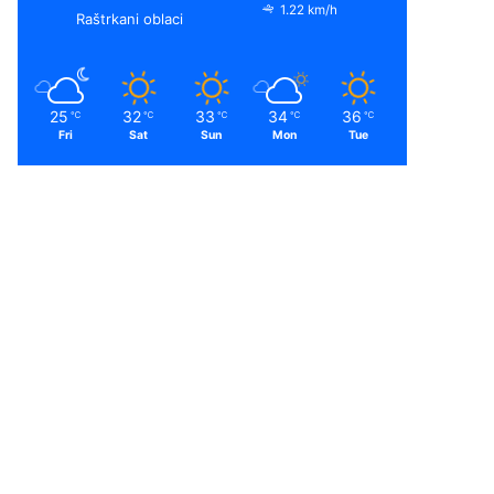
1.22 km/h
Raštrkani oblaci
25
32
33
34
36
℃
℃
℃
℃
℃
Fri
Sat
Sun
Mon
Tue