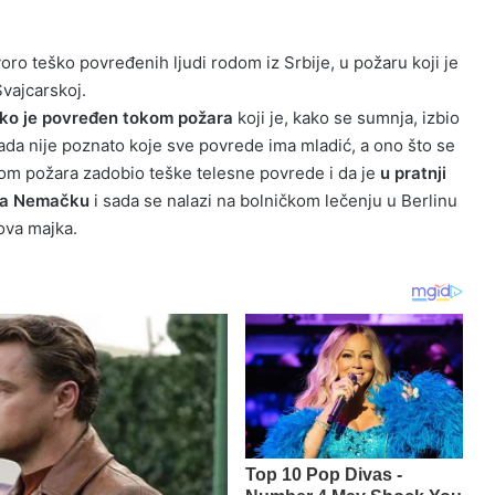
oro teško povređenih ljudi rodom iz Srbije, u požaru koji je
vajcarskoj.
ško je povređen tokom požara
koji je, kako se sumnja, izbio
 sada nije poznato koje sve povrede ima mladić, a ono što se
kom požara zadobio teške telesne povrede i da je
u pratnji
 za Nemačku
i sada se nalazi na bolničkom lečenju u Berlinu
gova majka.