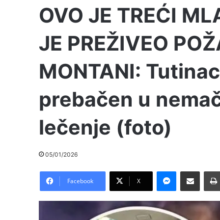
OVO JE TREĆI MLA
JE PREŽIVEO POŽ
MONTANI: Tutinac
prebačen u nemač
lečenje (foto)
05/01/2026
Messenger
Pošalji preko E-Maila
Facebook
X