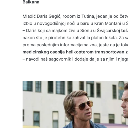
Balkana
Mladić Daris Gegić, rodom iz Tutina, jedan je od četv
izbio u novogodišnjoj noći u baru u Kran Montani u Š
– Daris koji sa majkom živi u Sionu u Švajcarsko
j te
nakon što je pirotehnika zahvatila plafon lokala. Za
prema poslednjim informacijama zna, jeste da je to
medicinskog osoblja helikopterom transportovan
– navodi naš sagovornik i dodaje da je sa njim i nje