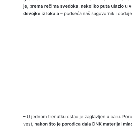
je, prema rečima svedoka, nekoliko puta ulazio u va
devojke iz lokala
– podseća naš sagovornik i dodaje
– U jednom trenutku ostao je zaglavljen u baru. Porodic
vest,
nakon što je porodica dala DNK materijal mlad