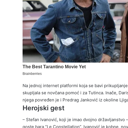
Na jednoj internet platformi koja se bavi prikupljan
skupljala se novčana pomoć i za Tutinca. Inače, Dari
njega povređen je i Predrag Janković iz okoline Lj
Herojski gest
– Stefan Ivanović, koji je imao dvojno državljanstvo
goste bara “Le Constellation”. Ivanović je kobne, n