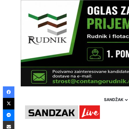
Facebook
X
SANDŽAK
Messenger
Pošalji preko E-Maila