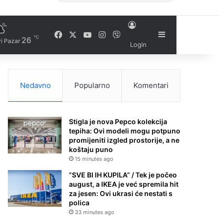
Facebook
X
YouTube
Instagram
Viber
Sidebar
℃
26
i Pazar
Login
Nedavno
Popularno
Komentari
Stigla je nova Pepco kolekcija
tepiha: Ovi modeli mogu potpuno
promijeniti izgled prostorije, a ne
koštaju puno
15 minutes ago
”SVE BI IH KUPILA” / Tek je počeo
august, a IKEA je već spremila hit
za jesen: Ovi ukrasi će nestati s
polica
33 minutes ago