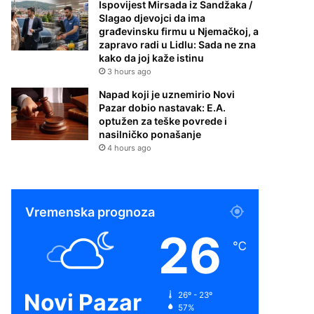
Ispovijest Mirsada iz Sandžaka /
Slagao djevojci da ima
građevinsku firmu u Njemačkoj, a
zapravo radi u Lidlu: Sada ne zna
kako da joj kaže istinu
3 hours ago
Napad koji je uznemirio Novi
Pazar dobio nastavak: E.A.
optužen za teške povrede i
nasilničko ponašanje
4 hours ago
Vremenska prognoza
26
℃
Novi Pazar
26º - 23º
57%