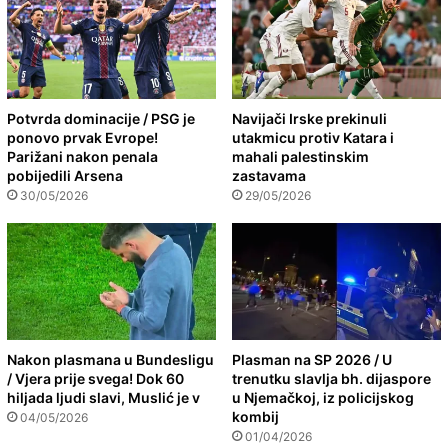
Potvrda dominacije / PSG je
Navijači Irske prekinuli
ponovo prvak Evrope!
utakmicu protiv Katara i
Parižani nakon penala
mahali palestinskim
pobijedili Arsena
zastavama
30/05/2026
29/05/2026
Nakon plasmana u Bundesligu
Plasman na SP 2026 / U
/ Vjera prije svega! Dok 60
trenutku slavlja bh. dijaspore
hiljada ljudi slavi, Muslić je v
u Njemačkoj, iz policijskog
kombij
04/05/2026
01/04/2026