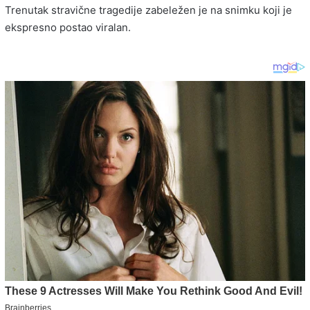
Trenutak stravične tragedije zabeležen je na snimku koji je
ekspresno postao viralan.