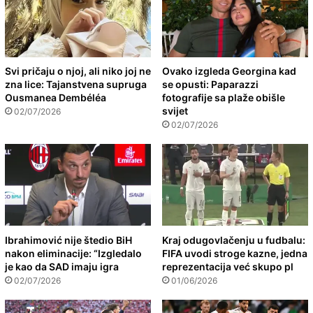
Svi pričaju o njoj, ali niko joj ne
Ovako izgleda Georgina kad
zna lice: Tajanstvena supruga
se opusti: Paparazzi
Ousmanea Dembéléa
fotografije sa plaže obišle
svijet
02/07/2026
02/07/2026
Ibrahimović nije štedio BiH
Kraj odugovlačenju u fudbalu:
nakon eliminacije: “Izgledalo
FIFA uvodi stroge kazne, jedna
je kao da SAD imaju igra
reprezentacija već skupo pl
02/07/2026
01/06/2026