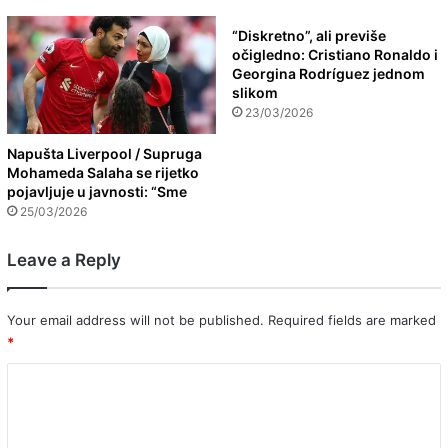
“Diskretno”, ali previše
očigledno: Cristiano Ronaldo i
Georgina Rodríguez jednom
slikom
23/03/2026
Napušta Liverpool / Supruga
Mohameda Salaha se rijetko
pojavljuje u javnosti: “Sme
25/03/2026
Leave a Reply
Your email address will not be published.
Required fields are marked
*
C
o
m