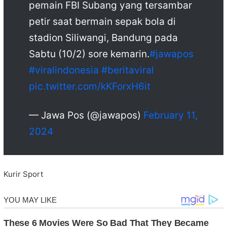
pemain FBI Subang yang tersambar
petir saat bermain sepak bola di
stadion Siliwangi, Bandung pada
Sabtu (10/2) sore kemarin.
#jawapos
#viralindonesia
#beritaviral
pic.twitter.com/kKForxH6it
— Jawa Pos (@jawapos)
February 11,
2024
Kurir Sport