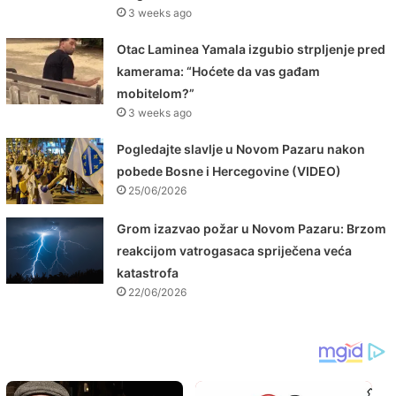
3 weeks ago
Otac Laminea Yamala izgubio strpljenje pred
kamerama: “Hoćete da vas gađam
mobitelom?”
3 weeks ago
Pogledajte slavlje u Novom Pazaru nakon
pobede Bosne i Hercegovine (VIDEO)
25/06/2026
Grom izazvao požar u Novom Pazaru: Brzom
reakcijom vatrogasaca spriječena veća
katastrofa
22/06/2026