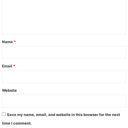
m
e
n
t
*
Name
*
Email
*
Website
Save my name, email, and website in this browser for the next
time I comment.