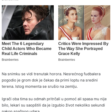
Na snimku se vidi trenutak horora. Nesrećnog fudbalera
pogodio je grom dok je čekao da primi loptu na sredini
terena. Istog momenta se srušio na zemlju.
Igrači oba tima su odmah pritrčali u pomoć ali spasa mu nije
bilo, lekari su saopštili da je izgubio život nekoliko sekundi
nakon snažnog udara.