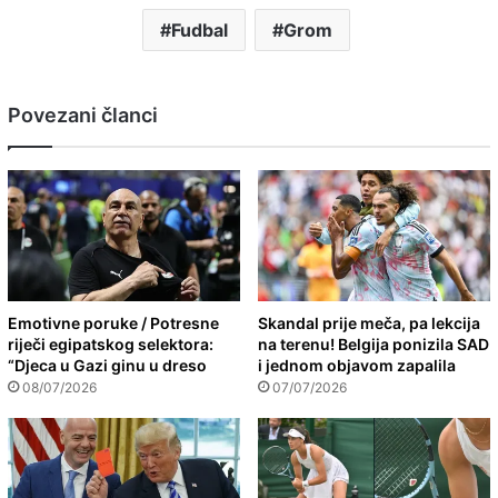
Fudbal
Grom
Povezani članci
Emotivne poruke / Potresne
Skandal prije meča, pa lekcija
riječi egipatskog selektora:
na terenu! Belgija ponizila SAD
“Djeca u Gazi ginu u dreso
i jednom objavom zapalila
08/07/2026
07/07/2026