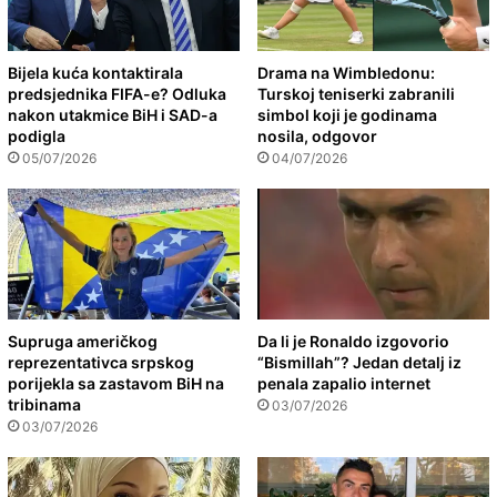
Bijela kuća kontaktirala
Drama na Wimbledonu:
predsjednika FIFA-e? Odluka
Turskoj teniserki zabranili
nakon utakmice BiH i SAD-a
simbol koji je godinama
podigla
nosila, odgovor
05/07/2026
04/07/2026
Supruga američkog
Da li je Ronaldo izgovorio
reprezentativca srpskog
“Bismillah”? Jedan detalj iz
porijekla sa zastavom BiH na
penala zapalio internet
tribinama
03/07/2026
03/07/2026