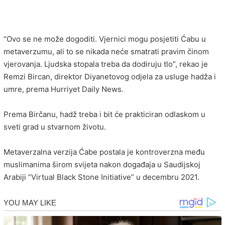
“Ovo se ne može dogoditi. Vjernici mogu posjetiti Ćabu u
metaverzumu, ali to se nikada neće smatrati pravim činom
vjerovanja. Ljudska stopala treba da dodiruju tlo”, rekao je
Remzi Bircan, direktor Diyanetovog odjela za usluge hadža i
umre, prema Hurriyet Daily News.
Prema Birčanu, hadž treba i bit će prakticiran odlaskom u
sveti grad u stvarnom životu.
Metaverzalna verzija Ćabe postala je kontroverzna među
muslimanima širom svijeta nakon događaja u Saudijskoj
Arabiji “Virtual Black Stone Initiative” u decembru 2021.