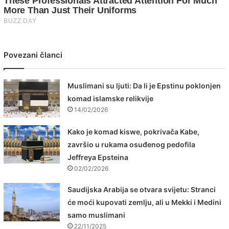
Povezani članci
Muslimani su ljuti: Da li je Epstinu poklonjen
komad islamske relikvije
14/02/2026
Kako je komad kiswe, pokrivača Kabe,
završio u rukama osuđenog pedofila
Jeffreya Epsteina
02/02/2026
Saudijska Arabija se otvara svijetu: Stranci
će moći kupovati zemlju, ali u Mekki i Medini
samo muslimani
22/11/2025