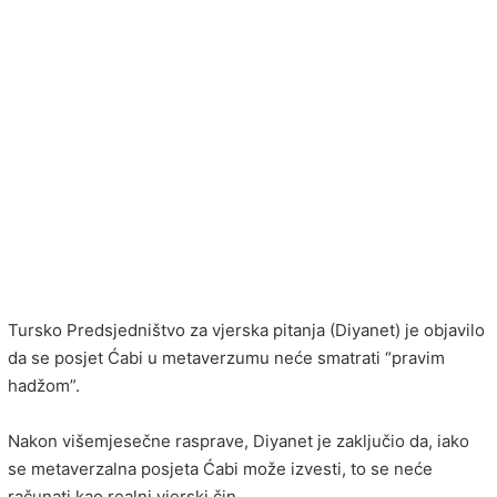
Tursko Predsjedništvo za vjerska pitanja (Diyanet) je objavilo
da se posjet Ćabi u metaverzumu neće smatrati “pravim
hadžom”.
Nakon višemjesečne rasprave, Diyanet je zaključio da, iako
se metaverzalna posjeta Ćabi može izvesti, to se neće
računati kao realni vjerski čin.