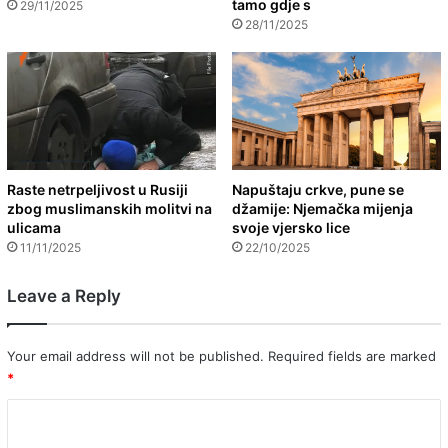
tamo gdje s
29/11/2025
28/11/2025
Raste netrpeljivost u Rusiji
Napuštaju crkve, pune se
zbog muslimanskih molitvi na
džamije: Njemačka mijenja
ulicama
svoje vjersko lice
11/11/2025
22/10/2025
Leave a Reply
Your email address will not be published.
Required fields are marked
*
C
o