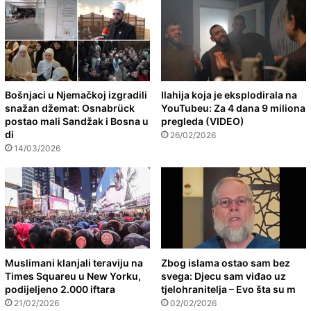
Bošnjaci u Njemačkoj izgradili
Ilahija koja je eksplodirala na
snažan džemat: Osnabrück
YouTubeu: Za 4 dana 9 miliona
postao mali Sandžak i Bosna u
pregleda (VIDEO)
di
26/02/2026
14/03/2026
Muslimani klanjali teraviju na
Zbog islama ostao sam bez
Times Squareu u New Yorku,
svega: Djecu sam viđao uz
podijeljeno 2.000 iftara
tjelohranitelja – Evo šta su m
21/02/2026
02/02/2026