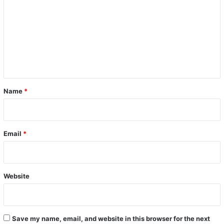
m
m
e
n
t
*
Name
*
Email
*
Website
Save my name, email, and website in this browser for the next