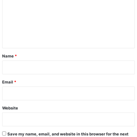
m
m
e
n
t
*
Name
*
Email
*
Website
Save my name, email, and website in this browser for the next