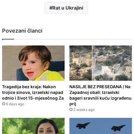
Rat u Ukrajini
Povezani članci
Tragedija bez kraja: Nakon
NASILJE BEZ PRESEDANA / Na
trojice sinova, izraelski napad
Zapadnoj obali: Izraelski
odnio i život 15-mjesečnog Za
bageri sravnili kuću izgrađenu
prij
6 days ago
2 weeks ago