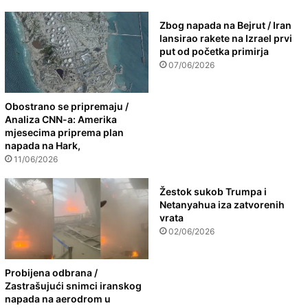
Zbog napada na Bejrut / Iran
lansirao rakete na Izrael prvi
put od početka primirja
07/06/2026
Obostrano se pripremaju /
Analiza CNN-a: Amerika
mjesecima priprema plan
napada na Hark,
11/06/2026
Žestok sukob Trumpa i
Netanyahua iza zatvorenih
vrata
02/06/2026
Probijena odbrana /
Zastrašujući snimci iranskog
napada na aerodrom u