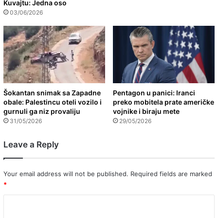
Kuvajtu: Jedna oso
03/06/2026
Šokantan snimak sa Zapadne
Pentagon u panici: Iranci
obale: Palestincu oteli vozilo i
preko mobitela prate američke
gurnuli ga niz provaliju
vojnike i biraju mete
31/05/2026
29/05/2026
Leave a Reply
Your email address will not be published.
Required fields are marked
*
C
o