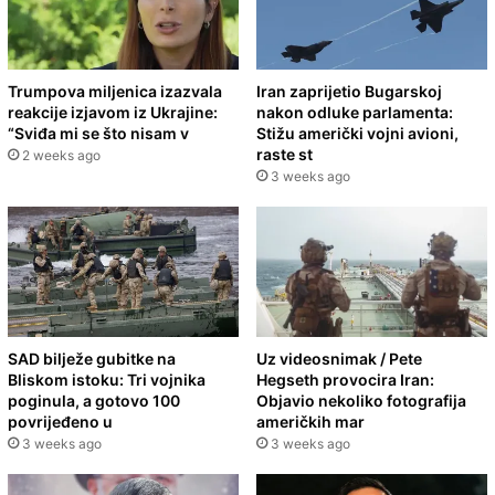
Trumpova miljenica izazvala
Iran zaprijetio Bugarskoj
reakcije izjavom iz Ukrajine:
nakon odluke parlamenta:
“Sviđa mi se što nisam v
Stižu američki vojni avioni,
raste st
2 weeks ago
3 weeks ago
SAD bilježe gubitke na
Uz videosnimak / Pete
Bliskom istoku: Tri vojnika
Hegseth provocira Iran:
poginula, a gotovo 100
Objavio nekoliko fotografija
povrijeđeno u
američkih mar
3 weeks ago
3 weeks ago