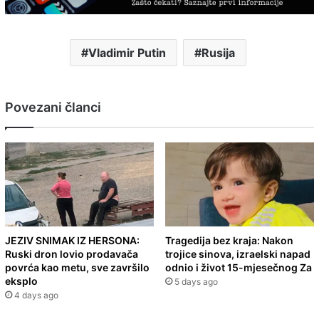
Vladimir Putin
Rusija
Povezani članci
JEZIV SNIMAK IZ HERSONA:
Tragedija bez kraja: Nakon
Ruski dron lovio prodavača
trojice sinova, izraelski napad
povrća kao metu, sve završilo
odnio i život 15-mjesečnog Za
eksplo
5 days ago
4 days ago