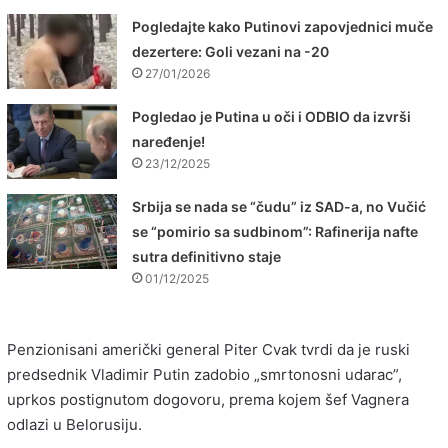
Pogledajte kako Putinovi zapovjednici muče
dezertere: Goli vezani na -20
27/01/2026
Pogledao je Putina u oči i ODBIO da izvrši
naređenje!
23/12/2025
Srbija se nada se “čudu” iz SAD-a, no Vučić
se “pomirio sa sudbinom”: Rafinerija nafte
sutra definitivno staje
01/12/2025
Penzionisani američki general Piter Cvak tvrdi da je ruski
predsednik Vladimir Putin zadobio „smrtonosni udarac”,
uprkos postignutom dogovoru, prema kojem šef Vagnera
odlazi u Belorusiju.