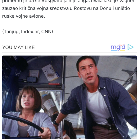
primetno je da se Rosgvardija nije angažovala iako je Vagner
zauzeo kritična vojna sredstva u Rostovu na Donu i uništio
ruske vojne avione.
(Tanjug, Index.hr, CNN)