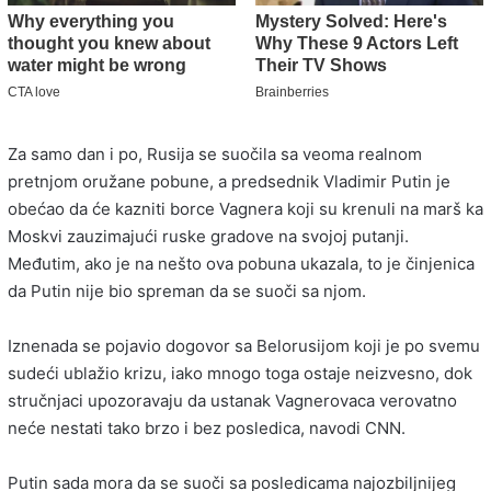
Za samo dan i po, Rusija se suočila sa veoma realnom
pretnjom oružane pobune, a predsednik Vladimir Putin je
obećao da će kazniti borce Vagnera koji su krenuli na marš ka
Moskvi zauzimajući ruske gradove na svojoj putanji.
Međutim, ako je na nešto ova pobuna ukazala, to je činjenica
da Putin nije bio spreman da se suoči sa njom.
Iznenada se pojavio dogovor sa Belorusijom koji je po svemu
sudeći ublažio krizu, iako mnogo toga ostaje neizvesno, dok
stručnjaci upozoravaju da ustanak Vagnerovaca verovatno
neće nestati tako brzo i bez posledica, navodi CNN.
Putin sada mora da se suoči sa posledicama najozbiljnijeg