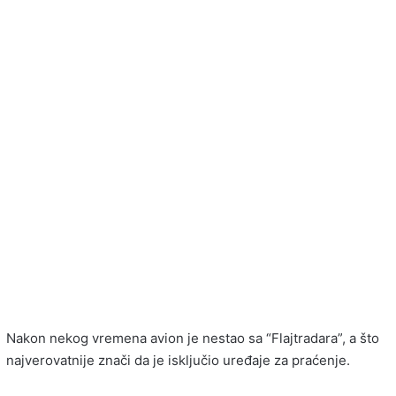
Nakon nekog vremena avion je nestao sa “Flajtradara”, a što
najverovatnije znači da je isključio uređaje za praćenje.