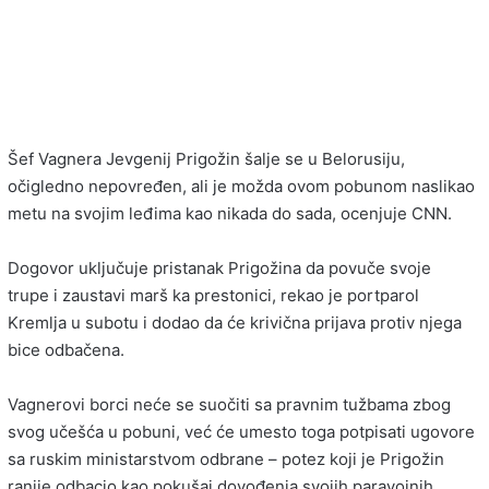
Šef Vagnera Jevgenij Prigožin šalje se u Belorusiju,
očigledno nepovređen, ali je možda ovom pobunom naslikao
metu na svojim leđima kao nikada do sada, ocenjuje CNN.
Dogovor uključuje pristanak Prigožina da povuče svoje
trupe i zaustavi marš ka prestonici, rekao je portparol
Kremlja u subotu i dodao da će krivična prijava protiv njega
bice odbačena.
Vagnerovi borci neće se suočiti sa pravnim tužbama zbog
svog učešća u pobuni, već će umesto toga potpisati ugovore
sa ruskim ministarstvom odbrane – potez koji je Prigožin
ranije odbacio kao pokušaj dovođenja svojih paravojnih