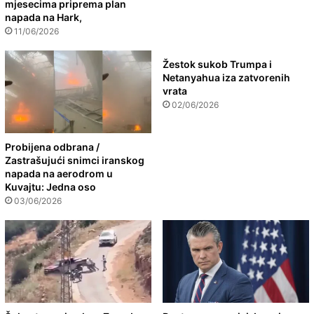
mjesecima priprema plan
napada na Hark,
11/06/2026
Žestok sukob Trumpa i
Netanyahua iza zatvorenih
vrata
02/06/2026
Probijena odbrana /
Zastrašujući snimci iranskog
napada na aerodrom u
Kuvajtu: Jedna oso
03/06/2026