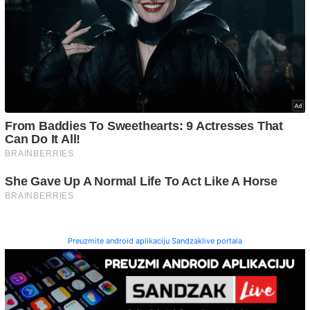
Preuzmite android aplikaciju Sandzaklive portala