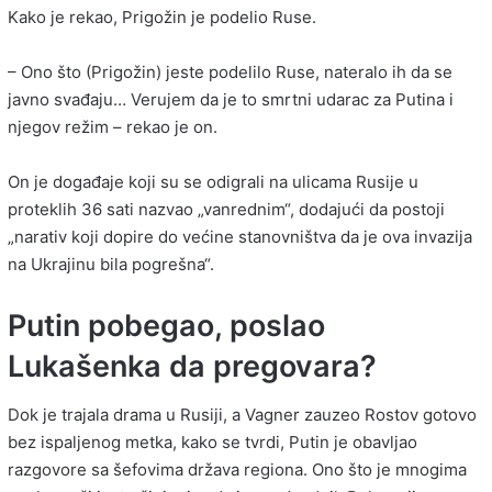
Kako je rekao, Prigožin je podelio Ruse.
– Ono što (Prigožin) jeste podelilo Ruse, nateralo ih da se
javno svađaju… Verujem da je to smrtni udarac za Putina i
njegov režim – rekao je on.
On je događaje koji su se odigrali na ulicama Rusije u
proteklih 36 sati nazvao „vanrednim“, dodajući da postoji
„narativ koji dopire do većine stanovništva da je ova invazija
na Ukrajinu bila pogrešna“.
Putin pobegao, poslao
Lukašenka da pregovara?
Dok je trajala drama u Rusiji, a Vagner zauzeo Rostov gotovo
bez ispaljenog metka, kako se tvrdi, Putin je obavljao
razgovore sa šefovima država regiona. Ono što je mnogima