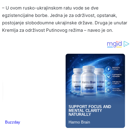
– U ovom rusko-ukrajinskom ratu vode se dve
egzistencijalne borbe. Jedna je za održivost, opstanak,
postojanje slobodoumne ukrajinske države. Druga je unutar
Kremlja za održivost Putinovog režima – naveo je on.