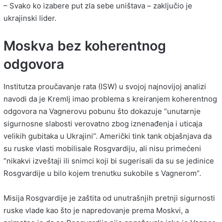
– Svako ko izabere put zla ​​sebe uništava – zaključio je
ukrajinski lider.
Moskva bez koherentnog
odgovora
Institutza proučavanje rata (ISW) u svojoj najnovijoj analizi
navodi da je Kremlj imao problema s kreiranjem koherentnog
odgovora na Vagnerovu pobunu što dokazuje “unutarnje
sigurnosne slabosti verovatno zbog iznenađenja i uticaja
velikih gubitaka u Ukrajini”. Američki tink tank objašnjava da
su ruske vlasti mobilisale Rosgvardiju, ali nisu primećeni
“nikakvi izveštaji ili snimci koji bi sugerisali da su se jedinice
Rosgvardije u bilo kojem trenutku sukobile s Vagnerom”.
Misija Rosgvardije je zaštita od unutrašnjih pretnji sigurnosti
ruske vlade kao što je napredovanje prema Moskvi, a