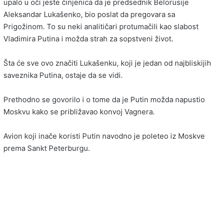
upalo u oči jeste činjenica da je predsednik Belorusije
Aleksandar Lukašenko, bio poslat da pregovara sa
Prigožinom. To su neki analitičari protumačili kao slabost
Vladimira Putina i možda strah za sopstveni život.
Šta će sve ovo značiti Lukašenku, koji je jedan od najbliskijih
saveznika Putina, ostaje da se vidi.
Prethodno se govorilo i o tome da je Putin možda napustio
Moskvu kako se približavao konvoj Vagnera.
Avion koji inače koristi Putin navodno je poleteo iz Moskve
prema Sankt Peterburgu.