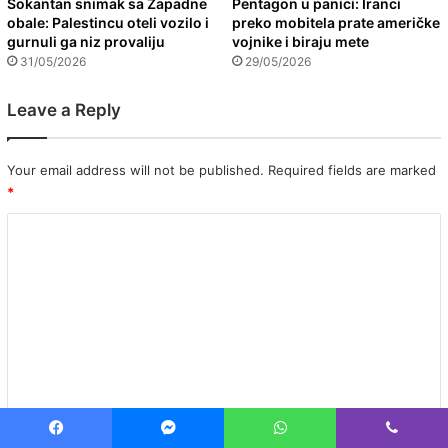
Šokantan snimak sa Zapadne
Pentagon u panici: Iranci
obale: Palestincu oteli vozilo i
preko mobitela prate američke
gurnuli ga niz provaliju
vojnike i biraju mete
31/05/2026
29/05/2026
Leave a Reply
Your email address will not be published.
Required fields are marked
*
C
o
m
m
e
n
t
*
Name
*
Facebook
Messenger
WhatsApp
Viber