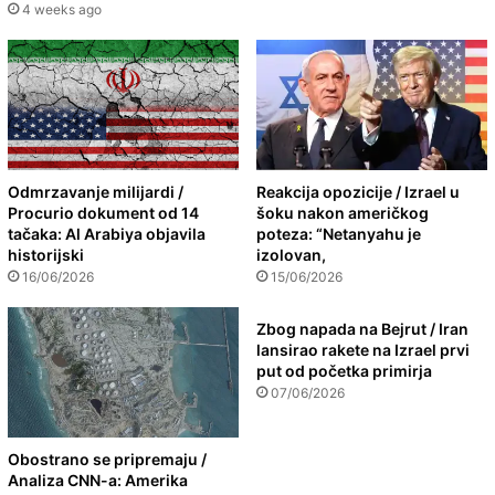
4 weeks ago
Odmrzavanje milijardi /
Reakcija opozicije / Izrael u
Procurio dokument od 14
šoku nakon američkog
tačaka: Al Arabiya objavila
poteza: “Netanyahu je
historijski
izolovan,
16/06/2026
15/06/2026
Zbog napada na Bejrut / Iran
lansirao rakete na Izrael prvi
put od početka primirja
07/06/2026
Obostrano se pripremaju /
Analiza CNN-a: Amerika