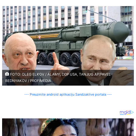
FOTO: OLEG ELKOV / ALAMY, DDP USA, TANJUG AP/PAVEL
BEDNYAKOV / PROFIMEDIA
--- Preuzmite android aplikaciju Sandzaklive portala ---