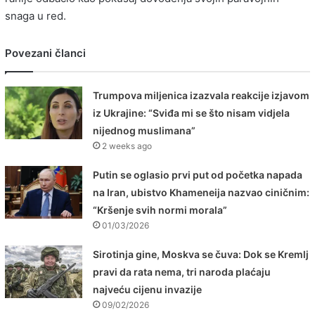
snaga u red.
Povezani članci
Trumpova miljenica izazvala reakcije izjavom
iz Ukrajine: “Sviđa mi se što nisam vidjela
nijednog muslimana”
2 weeks ago
Putin se oglasio prvi put od početka napada
na Iran, ubistvo Khameneija nazvao ciničnim:
“Kršenje svih normi morala”
01/03/2026
Sirotinja gine, Moskva se čuva: Dok se Kremlj
pravi da rata nema, tri naroda plaćaju
najveću cijenu invazije
09/02/2026