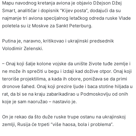
Mapu navodnog kretanja aviona je objavio Džejson Džej
Smart, analitičar i dopisnik “Kijev posta”, dodajući da su
najmanje tri aviona specijalnog letačkog odreda ruske Vlade
poletela su iz Moskve za Sankt Peterburg.
Putina je, naravno, kritikovao i ukrajinski predsednik
Volodimir Zelenski.
– Onaj koji šalje kolone vojske da unište živote tuđe zemlje i
ne može ih sprečiti u begu i izdaji kad dožive otpor. Onaj koji
teroriše projektilima, a kada ih obore, ponižava se da primi
dronove šahed. Onaj koji prezire ljude i baca stotine hiljada u
rat, da bi se na kraju zabarikadirao u Podmoskovlju od onih
koje je sam naoružao – nastavio je.
On je rekao da što duže ruske trupe ostanu na ukrajinskoj
zemlji, Rusija će trpeti “više haosa, bola i problema”.