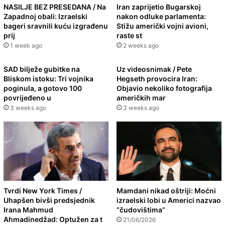
NASILJE BEZ PRESEDANA / Na
Iran zaprijetio Bugarskoj
Zapadnoj obali: Izraelski
nakon odluke parlamenta:
bageri sravnili kuću izgrađenu
Stižu američki vojni avioni,
prij
raste st
1 week ago
2 weeks ago
SAD bilježe gubitke na
Uz videosnimak / Pete
Bliskom istoku: Tri vojnika
Hegseth provocira Iran:
poginula, a gotovo 100
Objavio nekoliko fotografija
povrijeđeno u
američkih mar
3 weeks ago
3 weeks ago
Tvrdi New York Times /
Mamdani nikad oštriji: Moćni
Uhapšen bivši predsjednik
izraelski lobi u Americi nazvao
Irana Mahmud
“čudovištima”
Ahmadinedžad: Optužen za t
21/06/2026