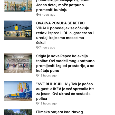
Jedan detalj može potpuno
promeniti kuhinju
6 hours ago
OVAKVA PONUDA SE RETKO
VIĐA: U ponedeljak se očekuju
redovi ispred LIDL-a, garderoba i
uređaji koje smo mesecima
čekali
7 hours ago
Stigla je nova Pepco kolekcija
tepiha: Ovi modeli mogu potpuno
promijeniti izgled prostorije, a ne
koštaju puno
18 hours ago
”SVE BI IH KUPILA” / Tek je počeo
august, a IKEA je već spremila hit
za jesen: Ovi ukrasi će nestati s
polica
19 hours ago
Filmska potjera kod Novog