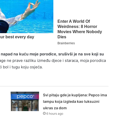
i napad na kuću moje porodice, srušivši je na sve koji su
age ne prave razliku između djece i staraca, moja porodica
i bol i tugu koju osjeća.
Svi pitaju gde je kupljena: Pepco ima
lampu koja izgleda kao luksuzni
ukras za dom
6 hours ago