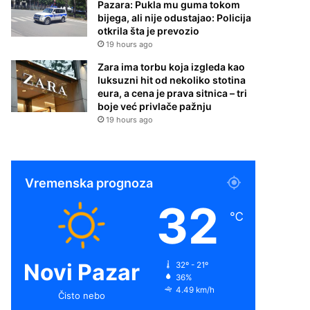
Pazara: Pukla mu guma tokom
bijega, ali nije odustajao: Policija
otkrila šta je prevozio
19 hours ago
Zara ima torbu koja izgleda kao
luksuzni hit od nekoliko stotina
eura, a cena je prava sitnica – tri
boje već privlače pažnju
19 hours ago
Vremenska prognoza
32
℃
Novi Pazar
32º - 21º
36%
4.49 km/h
Čisto nebo