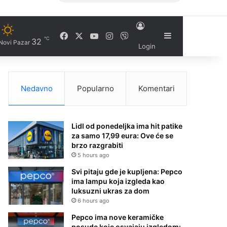
Facebook
X
YouTube
Instagram
Viber
Sidebar
℃
32
Novi Pazar
Login
Nedavno
Popularno
Komentari
Lidl od ponedeljka ima hit patike
za samo 17,99 eura: Ove će se
brzo razgrabiti
5 hours ago
Svi pitaju gde je kupljena: Pepco
ima lampu koja izgleda kao
luksuzni ukras za dom
6 hours ago
Pepco ima nove keramičke
posude koje osvajaju izgledom: