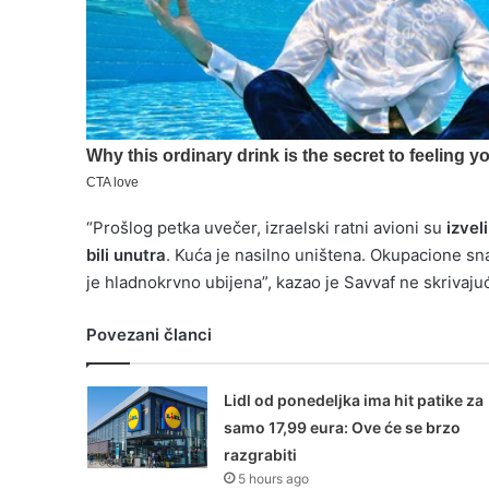
“Prošlog petka uvečer, izraelski ratni avioni su
izvel
bili unutra
. Kuća je nasilno uništena. Okupacione sn
je hladnokrvno ubijena”, kazao je Savvaf ne skrivajuć
Povezani članci
Lidl od ponedeljka ima hit patike za
samo 17,99 eura: Ove će se brzo
razgrabiti
5 hours ago