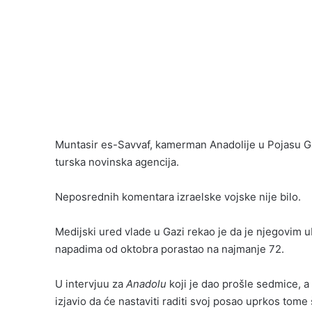
Muntasir es-Savvaf, kamerman Anadolije u Pojasu Gaz
turska novinska agencija.
Neposrednih komentara izraelske vojske nije bilo.
Medijski ured vlade u Gazi rekao je da je njegovim 
napadima od oktobra porastao na najmanje 72.
U intervjuu za
Anadolu
koji je dao prošle sedmice, a z
izjavio da će nastaviti raditi svoj posao uprkos tome