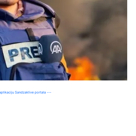
plikaciju Sandzaklive portala ---