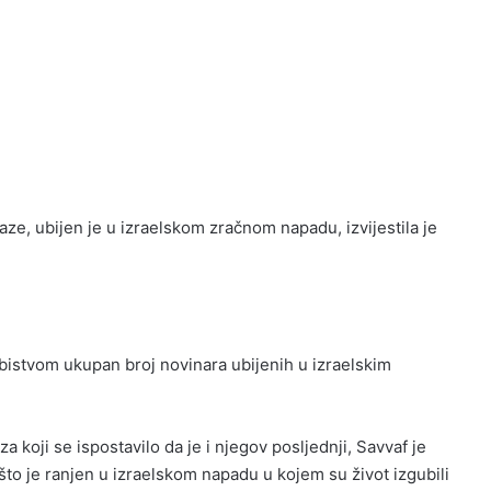
e, ubijen je u izraelskom zračnom napadu, izvijestila je
ubistvom ukupan broj novinara ubijenih u izraelskim
a koji se ispostavilo da je i njegov posljednji, Savvaf je
 što je ranjen u izraelskom napadu u kojem su život izgubili