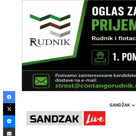
Facebook
X
SANDŽAK
Messenger
Pošalji preko E-Maila