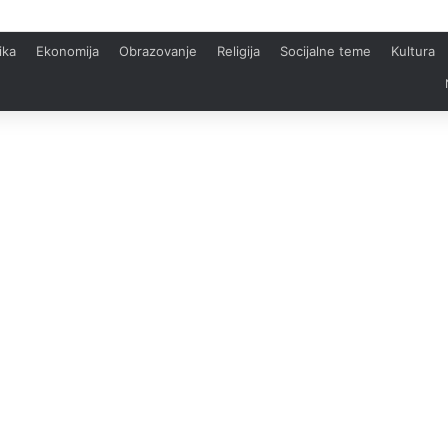
ika
Ekonomija
Obrazovanje
Religija
Socijalne teme
Kultura