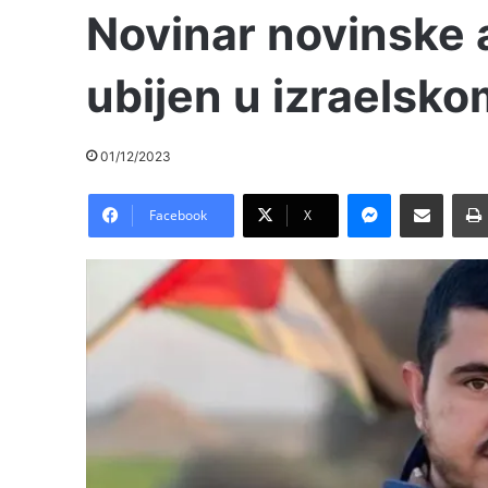
Novinar novinske 
ubijen u izraelsk
01/12/2023
Messenger
Pošalji preko E-Maila
Facebook
X