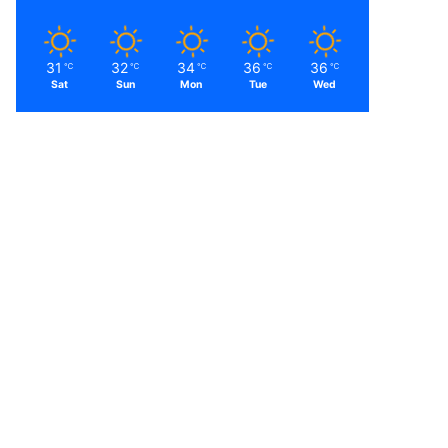
31
32
34
36
36
℃
℃
℃
℃
℃
Sat
Sun
Mon
Tue
Wed