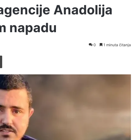
agencije Anadolija
om napadu
0
1 minuta čitanja
Printaj