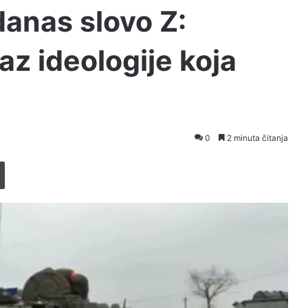
danas slovo Z:
raz ideologije koja
0
2 minuta čitanja
Printaj