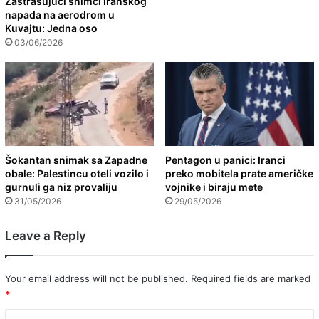
Zastrašujući snimci iranskog
napada na aerodrom u
Kuvajtu: Jedna oso
03/06/2026
Šokantan snimak sa Zapadne
Pentagon u panici: Iranci
obale: Palestincu oteli vozilo i
preko mobitela prate američke
gurnuli ga niz provaliju
vojnike i biraju mete
31/05/2026
29/05/2026
Leave a Reply
Your email address will not be published.
Required fields are marked
*