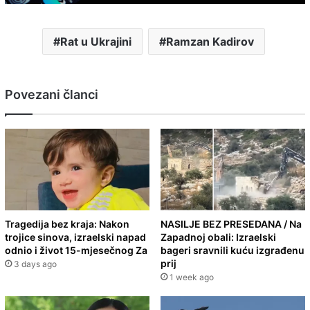
Rat u Ukrajini
Ramzan Kadirov
Povezani članci
Tragedija bez kraja: Nakon
NASILJE BEZ PRESEDANA / Na
trojice sinova, izraelski napad
Zapadnoj obali: Izraelski
odnio i život 15-mjesečnog Za
bageri sravnili kuću izgrađenu
prij
3 days ago
1 week ago