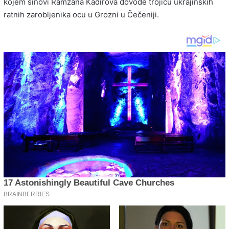
kojem sinovi Ramzana Kadirova dovode trojicu ukrajinskih
ratnih zarobljenika ocu u Grozni u Čečeniji.