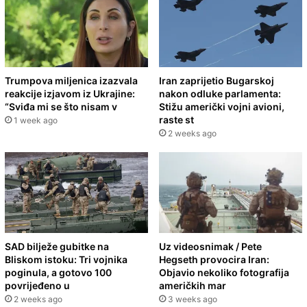
Trumpova miljenica izazvala
Iran zaprijetio Bugarskoj
reakcije izjavom iz Ukrajine:
nakon odluke parlamenta:
“Sviđa mi se što nisam v
Stižu američki vojni avioni,
raste st
1 week ago
2 weeks ago
SAD bilježe gubitke na
Uz videosnimak / Pete
Bliskom istoku: Tri vojnika
Hegseth provocira Iran:
poginula, a gotovo 100
Objavio nekoliko fotografija
povrijeđeno u
američkih mar
2 weeks ago
3 weeks ago