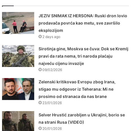
JEZIV SNIMAK IZ HERSONA: Ruski dron lovio
prodavača povrća kao metu, sve završilo
eksplozijom
2 days ago
Sirotinja gine, Moskva se čuva: Dok se Kremlj
pravi da rata nema, tri naroda plaćaju
najveću cijenu invazije
09/02/2026
Zelenski kritikovao Evropu zbog Irana,
stigao mu odgovor iz Teherana: Mi ne
prosimo od stranaca da nas brane
23/01/2026
Selver Hrustić zarobljen u Ukrajini, borio se
na strani Rusa (VIDEO)
20/01/2026