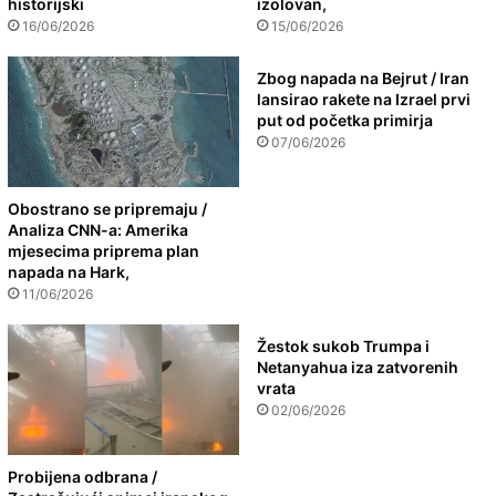
historijski
izolovan,
16/06/2026
15/06/2026
Zbog napada na Bejrut / Iran
lansirao rakete na Izrael prvi
put od početka primirja
07/06/2026
Obostrano se pripremaju /
Analiza CNN-a: Amerika
mjesecima priprema plan
napada na Hark,
11/06/2026
Žestok sukob Trumpa i
Netanyahua iza zatvorenih
vrata
02/06/2026
Probijena odbrana /