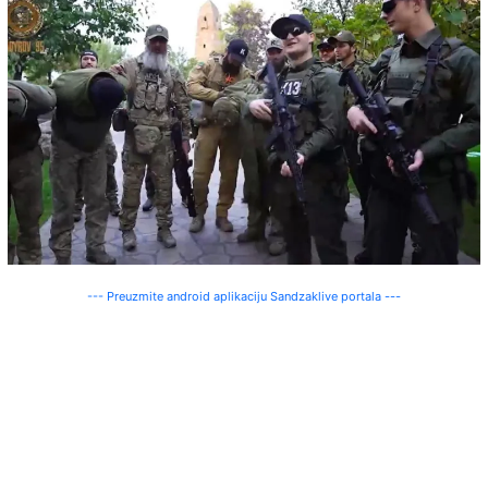
--- Preuzmite android aplikaciju Sandzaklive portala ---