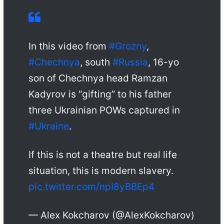
In this video from
#Grozny
,
#Chechnya
, south
#Russia
, 16-yo
son of Chechnya head Ramzan
Kadyrov is “gifting” to his father
three Ukrainian POWs captured in
#Ukraine
.
If this is not a theatre but real life
situation, this is modern slavery.
pic.twitter.com/npI8yBBEp4
— Alex Kokcharov (@AlexKokcharov)