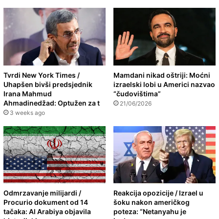
Tvrdi New York Times /
Mamdani nikad oštriji: Moćni
Uhapšen bivši predsjednik
izraelski lobi u Americi nazvao
Irana Mahmud
“čudovištima”
Ahmadinedžad: Optužen za t
21/06/2026
3 weeks ago
Odmrzavanje milijardi /
Reakcija opozicije / Izrael u
Procurio dokument od 14
šoku nakon američkog
tačaka: Al Arabiya objavila
poteza: “Netanyahu je