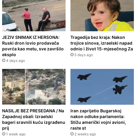
JEZIV SNIMAK IZ HERSONA:
Tragedija bez kraja: Nakon
Ruski dron lovio prodavača
trojice sinova, izraelski napad
povrća kao metu, sve završilo
odnio i život 15-mjesečnog Za
eksplo
5 days ago
4 days ago
NASILJE BEZ PRESEDANA / Na
Iran zaprijetio Bugarskoj
Zapadnoj obali: Izraelski
nakon odluke parlamenta:
bageri sravnili kuću izgrađenu
Stižu američki vojni avioni,
prij
raste st
1 week ago
2 weeks ago