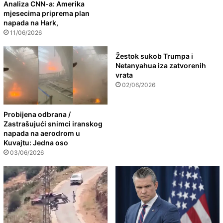
Analiza CNN-a: Amerika
mjesecima priprema plan
napada na Hark,
11/06/2026
Žestok sukob Trumpa i
Netanyahua iza zatvorenih
vrata
02/06/2026
Probijena odbrana /
Zastrašujući snimci iranskog
napada na aerodrom u
Kuvajtu: Jedna oso
03/06/2026