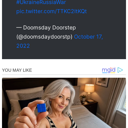
#UkraineRussiaWar
pic.twitter.com/TTKC2ItKQt
— Doomsday Doorstep
(@doomsdaydoorstp)
October 17,
2022