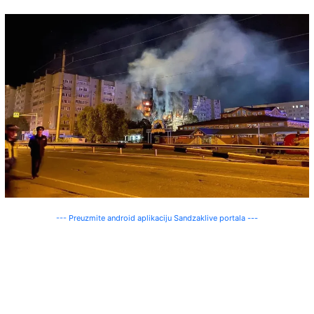
--- Preuzmite android aplikaciju Sandzaklive portala ---