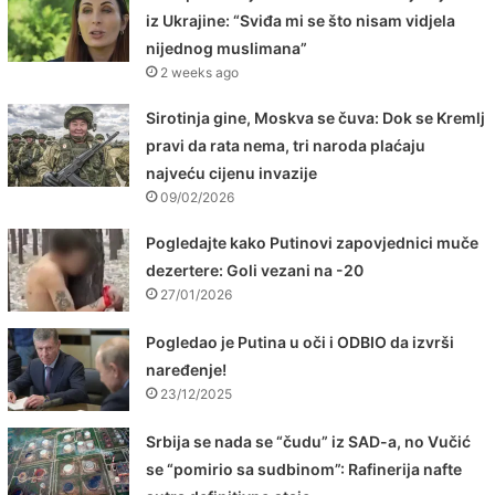
iz Ukrajine: “Sviđa mi se što nisam vidjela
nijednog muslimana”
2 weeks ago
Sirotinja gine, Moskva se čuva: Dok se Kremlj
pravi da rata nema, tri naroda plaćaju
najveću cijenu invazije
09/02/2026
Pogledajte kako Putinovi zapovjednici muče
dezertere: Goli vezani na -20
27/01/2026
Pogledao je Putina u oči i ODBIO da izvrši
naređenje!
23/12/2025
Srbija se nada se “čudu” iz SAD-a, no Vučić
se “pomirio sa sudbinom”: Rafinerija nafte