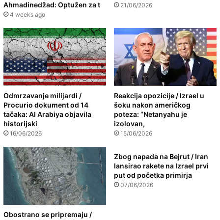
Ahmadinedžad: Optužen za t
21/06/2026
4 weeks ago
Odmrzavanje milijardi /
Reakcija opozicije / Izrael u
Procurio dokument od 14
šoku nakon američkog
tačaka: Al Arabiya objavila
poteza: “Netanyahu je
historijski
izolovan,
16/06/2026
15/06/2026
Zbog napada na Bejrut / Iran
lansirao rakete na Izrael prvi
put od početka primirja
07/06/2026
Obostrano se pripremaju /