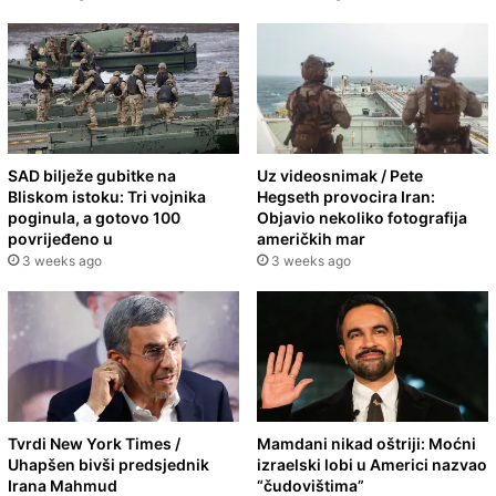
SAD bilježe gubitke na
Uz videosnimak / Pete
Bliskom istoku: Tri vojnika
Hegseth provocira Iran:
poginula, a gotovo 100
Objavio nekoliko fotografija
povrijeđeno u
američkih mar
3 weeks ago
3 weeks ago
Tvrdi New York Times /
Mamdani nikad oštriji: Moćni
Uhapšen bivši predsjednik
izraelski lobi u Americi nazvao
Irana Mahmud
“čudovištima”