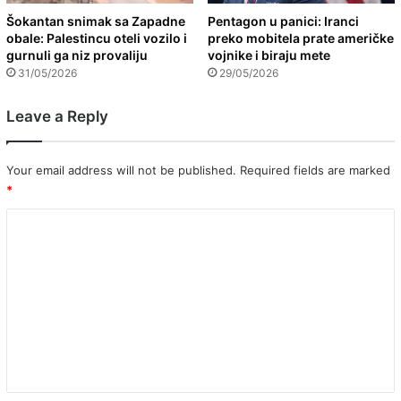
Šokantan snimak sa Zapadne
Pentagon u panici: Iranci
obale: Palestincu oteli vozilo i
preko mobitela prate američke
gurnuli ga niz provaliju
vojnike i biraju mete
31/05/2026
29/05/2026
Leave a Reply
Your email address will not be published.
Required fields are marked
*
C
o
m
m
e
n
t