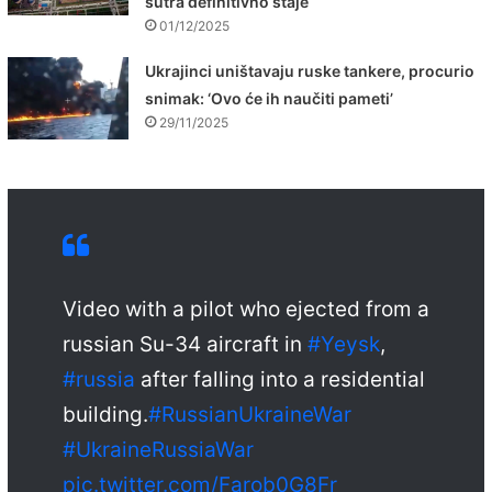
sutra definitivno staje
01/12/2025
Ukrajinci uništavaju ruske tankere, procurio
snimak: ‘Ovo će ih naučiti pameti’
29/11/2025
Video with a pilot who ejected from a
russian Su-34 aircraft in
#Yeysk
,
#russia
after falling into a residential
building.
#RussianUkraineWar
#UkraineRussiaWar
pic.twitter.com/Farob0G8Fr