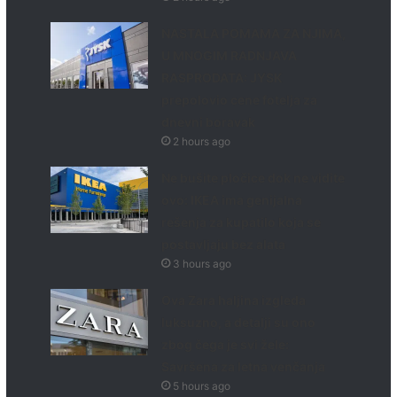
NASTALA POMAMA ZA NJIMA,
U MNOGIM RADNJAVA
RASPRODATA: JYSK
prepolovio cene fotelja za
dnevni boravak
2 hours ago
Ne bušite pločice dok ne vidite
ovo: IKEA ima genijalna
rešenja za kupatilo koja se
postavljaju bez alata
3 hours ago
Ova Zara haljina izgleda
luksuzno, a detalji su ono
zbog čega je svi žele:
Savršena za letna venčanja
5 hours ago