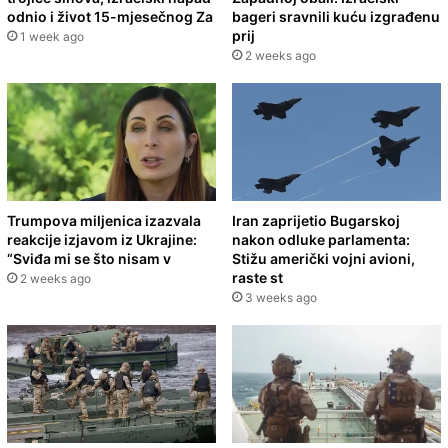
odnio i život 15-mjesečnog Za
bageri sravnili kuću izgrađenu
prij
1 week ago
2 weeks ago
Trumpova miljenica izazvala
Iran zaprijetio Bugarskoj
reakcije izjavom iz Ukrajine:
nakon odluke parlamenta:
“Sviđa mi se što nisam v
Stižu američki vojni avioni,
raste st
2 weeks ago
3 weeks ago