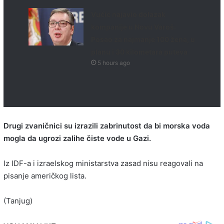
Vučić najavio dolazak
kompanije u Novu Varoš:
Posao za najmanje 100 žena, u
planu i 30 kilometara puteva
5 hours ago
Drugi zvaničnici su izrazili zabrinutost da bi morska voda
mogla da ugrozi zalihe čiste vode u Gazi.
Iz IDF-a i izraelskog ministarstva zasad nisu reagovali na
pisanje američkog lista.
(Tanjug)