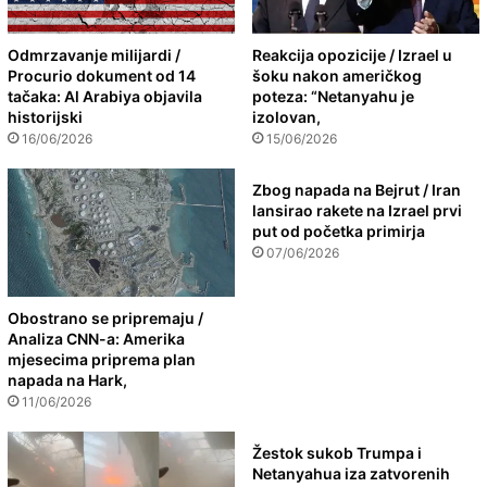
Odmrzavanje milijardi /
Reakcija opozicije / Izrael u
Procurio dokument od 14
šoku nakon američkog
tačaka: Al Arabiya objavila
poteza: “Netanyahu je
historijski
izolovan,
16/06/2026
15/06/2026
Zbog napada na Bejrut / Iran
lansirao rakete na Izrael prvi
put od početka primirja
07/06/2026
Obostrano se pripremaju /
Analiza CNN-a: Amerika
mjesecima priprema plan
napada na Hark,
11/06/2026
Žestok sukob Trumpa i
Netanyahua iza zatvorenih