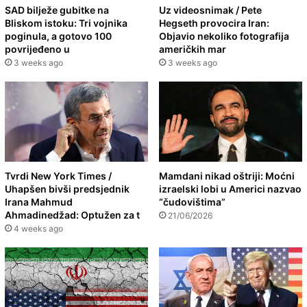
SAD bilježe gubitke na
Uz videosnimak / Pete
Bliskom istoku: Tri vojnika
Hegseth provocira Iran:
poginula, a gotovo 100
Objavio nekoliko fotografija
povrijeđeno u
američkih mar
3 weeks ago
3 weeks ago
Tvrdi New York Times /
Mamdani nikad oštriji: Moćni
Uhapšen bivši predsjednik
izraelski lobi u Americi nazvao
Irana Mahmud
“čudovištima”
Ahmadinedžad: Optužen za t
21/06/2026
4 weeks ago