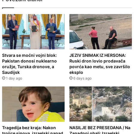
Stvara se moćni vojni blok:
JEZIV SNIMAK IZ HERSONA:
Pakistan donosi nuklearno
Ruski dron lovio prodavača
oružje, Turska dronove, a
povrća kao metu, sve završilo
Saudijsk
eksplo
1 day ago
6 days ago
Tragedija bez kraja: Nakon
NASILJE BEZ PRESEDANA / Na
trojice sinova, izraelski napad
Zapadnoj obali: Izraelski