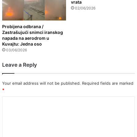
vrata
02/06/2026
Probijena odbrana /
Zastrašujući snimci iranskog
napada na aerodrom u
Kuvajtu: Jedna oso
03/06/2026
Leave a Reply
Your email address will not be published.
Required fields are marked
*
C
o
m
m