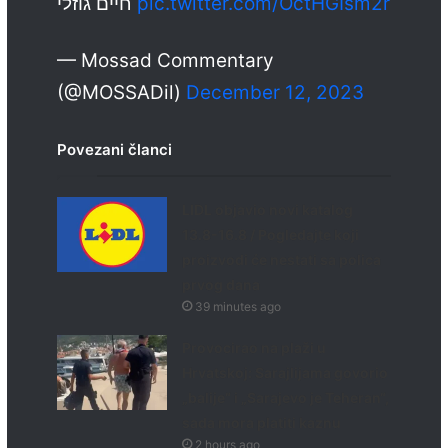
חיים גוזלי
pic.twitter.com/OctHGIsm2r
— Mossad Commentary
(@MOSSADil)
December 12, 2023
Povezani članci
LIDL objavio novi katalog
13.8-16.8 / Pogledajte koji
proizvodi će nestati sa polica
prvog dana
39 minutes ago
Provocirao na plaži u
Hrvatskoj: Sarajlijama govorio
„balije“ i „Sarajevo je Teheran“,
sada mora platiti kaznu
2 hours ago