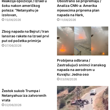
Reakcija opozicije / Izrael u
Obostrano se pripremaju /
šoku nakon američkog
Analiza CNN-a: Amerika
poteza: “Netanyahu je
mjesecima priprema plan
izolovan,
napada na Hark,
15/06/2026
11/06/2026
Zbog napada na Bejrut / Iran
lansirao rakete na Izrael prvi
put od početka primirja
07/06/2026
Probijena odbrana /
Zastrašujući snimci iranskog
napada na aerodrom u
Kuvajtu: Jedna oso
03/06/2026
Žestok sukob Trumpa i
Netanyahua iza zatvorenih
vrata
02/06/2026