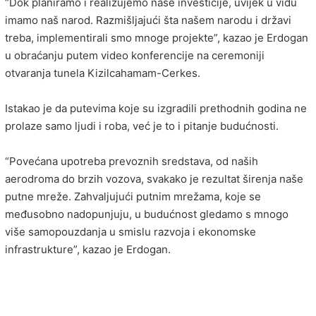
“Dok planiramo i realizujemo naše investicije, uvijek u vidu
imamo naš narod. Razmišljajući šta našem narodu i državi
treba, implementirali smo mnoge projekte”, kazao je Erdogan
u obraćanju putem video konferencije na ceremoniji
otvaranja tunela Kizilcahamam-Cerkes.
Istakao je da putevima koje su izgradili prethodnih godina ne
prolaze samo ljudi i roba, već je to i pitanje budućnosti.
“Povećana upotreba prevoznih sredstava, od naših
aerodroma do brzih vozova, svakako je rezultat širenja naše
putne mreže. Zahvaljujući putnim mrežama, koje se
međusobno nadopunjuju, u budućnost gledamo s mnogo
više samopouzdanja u smislu razvoja i ekonomske
infrastrukture”, kazao je Erdogan.