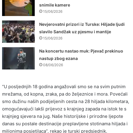
snimile kamere
15/06/2026
Nevjerovatni prizori iz Turske: Hiljade ljudi
slavilo Sandžak uz pjesmu i mantije
15/06/2026
Na koncertu nastao muk: Pjevač prekinuo
nastup zbog ezana
08/06/2026
“U posljednjih 18 godina angažovali smo se na svim putnim
mrežama, od kopna, zraka, pa do željeznice i mora. Povećali
smo dužinu naših podijeljenih cesta na 28 hiljada kilometara,
omogućavajući lakši prijevoz s krajnjeg zapada na istok te s
krajnjeg sjevera na jug. Naše historijske i prirodne ljepote
danas su postale destinacije preplavljene stotinama hiljada i
milionima posjetilaca”, rekao je turski predsjednik.