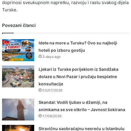
doprinosi sveukupnom napretku, razvoju i rastu svakog dijela
Turske.
Povezani članci
Idete na more u Tursku? Ovo su najbolji
hoteli po izboru gostiju
3 days ago
Ljekari iz Turske porijeklom iz Sandžaka
dolaze u Novi Pazar i pružaju besplatne
konsultacije
03/07/2026
Skandal: Vodili ljubav u džamiji, na
snimkama se sve otkrilo – Javnost šokirana
17/06/2026
Stravičnu saobraćajnu nesreću u Istanbulu