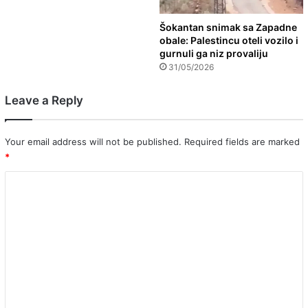
Šokantan snimak sa Zapadne
obale: Palestincu oteli vozilo i
gurnuli ga niz provaliju
31/05/2026
Leave a Reply
Your email address will not be published.
Required fields are marked
*
C
o
m
m
e
n
t