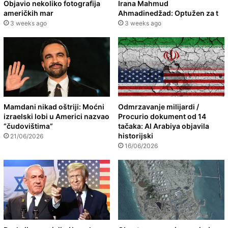
Objavio nekoliko fotografija
Irana Mahmud
američkih mar
Ahmadinedžad: Optužen za t
3 weeks ago
3 weeks ago
Mamdani nikad oštriji: Moćni
Odmrzavanje milijardi /
izraelski lobi u Americi nazvao
Procurio dokument od 14
“čudovištima”
tačaka: Al Arabiya objavila
historijski
21/06/2026
16/06/2026