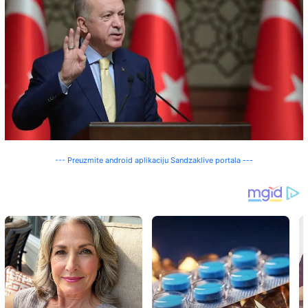
--- Preuzmite android aplikaciju Sandzaklive portala ---