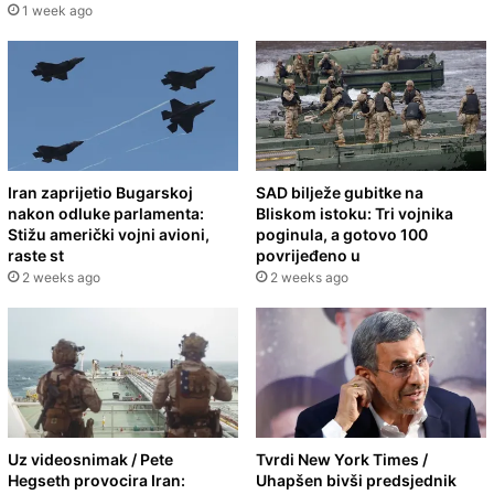
1 week ago
Iran zaprijetio Bugarskoj
SAD bilježe gubitke na
nakon odluke parlamenta:
Bliskom istoku: Tri vojnika
Stižu američki vojni avioni,
poginula, a gotovo 100
raste st
povrijeđeno u
2 weeks ago
2 weeks ago
Uz videosnimak / Pete
Tvrdi New York Times /
Hegseth provocira Iran:
Uhapšen bivši predsjednik