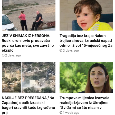
JEZIV SNIMAK IZ HERSONA:
Tragedija bez kraja: Nakon
Ruski dron lovio prodavača
trojice sinova, izraelski napad
povrća kao metu, sve završilo
odnio i život 15-mjesečnog Za
eksplo
3 days ago
2 days ago
NASILJE BEZ PRESEDANA / Na
Trumpova miljenica izazvala
Zapadnoj obali: Izraelski
reakcije izjavom iz Ukrajine:
bageri sravnili kuću izgrađenu
“Sviđa mi se što nisam v
prij
1 week ago