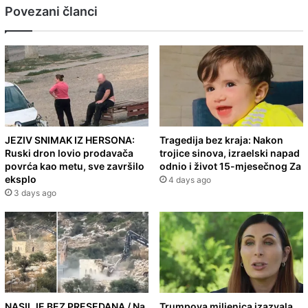
Povezani članci
JEZIV SNIMAK IZ HERSONA:
Tragedija bez kraja: Nakon
Ruski dron lovio prodavača
trojice sinova, izraelski napad
povrća kao metu, sve završilo
odnio i život 15-mjesečnog Za
eksplo
4 days ago
3 days ago
NASILJE BEZ PRESEDANA / Na
Trumpova miljenica izazvala