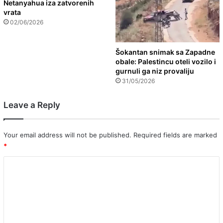
Netanyahua iza zatvorenih
vrata
02/06/2026
Šokantan snimak sa Zapadne
obale: Palestincu oteli vozilo i
gurnuli ga niz provaliju
31/05/2026
Leave a Reply
Your email address will not be published.
Required fields are marked
*
C
o
m
m