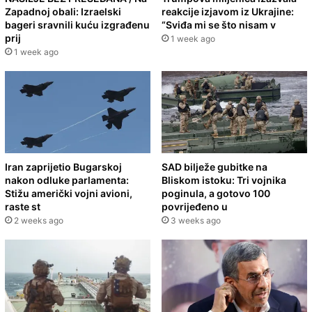
Zapadnoj obali: Izraelski
reakcije izjavom iz Ukrajine:
bageri sravnili kuću izgrađenu
“Sviđa mi se što nisam v
prij
1 week ago
1 week ago
Iran zaprijetio Bugarskoj
SAD bilježe gubitke na
nakon odluke parlamenta:
Bliskom istoku: Tri vojnika
Stižu američki vojni avioni,
poginula, a gotovo 100
raste st
povrijeđeno u
2 weeks ago
3 weeks ago