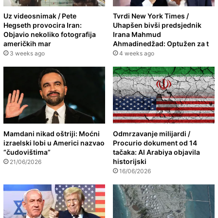
Uz videosnimak / Pete
Tvrdi New York Times /
Hegseth provocira Iran:
Uhapšen bivši predsjednik
Objavio nekoliko fotografija
Irana Mahmud
američkih mar
Ahmadinedžad: Optužen za t
3 weeks ago
4 weeks ago
Mamdani nikad oštriji: Moćni
Odmrzavanje milijardi /
izraelski lobi u Americi nazvao
Procurio dokument od 14
“čudovištima”
tačaka: Al Arabiya objavila
historijski
21/06/2026
16/06/2026