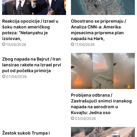
Reakcija opozicije / Izrael u
Obostrano se pripremaju /
šoku nakon američkog
Analiza CNN-a: Amerika
poteza: “Netanyahu je
mjesecima priprema plan
izolovan,
napada na Hark,
15/06/2026
11/06/2026
Zbog napada na Bejrut / Iran
lansirao rakete na Izrael prvi
put od početka primirja
07/06/2026
Probijena odbrana /
Zastrašujući snimci iranskog
napada na aerodrom u
Kuvajtu: Jedna oso
03/06/2026
Žestok sukob Trumpa i