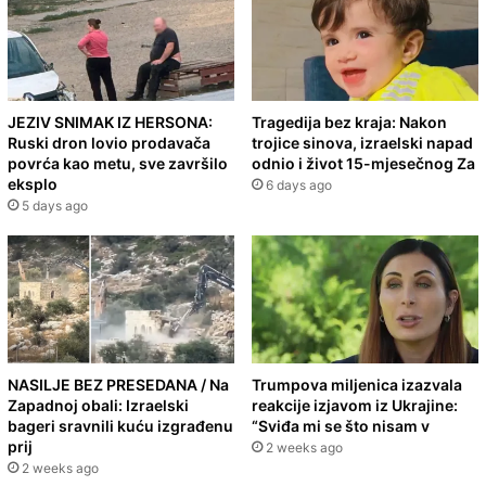
JEZIV SNIMAK IZ HERSONA:
Tragedija bez kraja: Nakon
Ruski dron lovio prodavača
trojice sinova, izraelski napad
povrća kao metu, sve završilo
odnio i život 15-mjesečnog Za
eksplo
6 days ago
5 days ago
NASILJE BEZ PRESEDANA / Na
Trumpova miljenica izazvala
Zapadnoj obali: Izraelski
reakcije izjavom iz Ukrajine:
bageri sravnili kuću izgrađenu
“Sviđa mi se što nisam v
prij
2 weeks ago
2 weeks ago