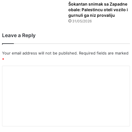
Šokantan snimak sa Zapadne
obale: Palestincu oteli vozilo i
gurnuli ga niz provaliju
31/05/2026
Leave a Reply
Your email address will not be published.
Required fields are marked
*
C
o
m
m
e
n
t
*