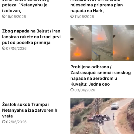
poteza: “Netanyahu je
mjesecima priprema plan
izolovan,
napada na Hark,
15/06/2026
11/06/2026
Zbog napada na Bejrut / Iran
lansirao rakete na Izrael prvi
put od početka primirja
07/06/2026
Probijena odbrana /
Zastrašujući snimci iranskog
napada na aerodrom u
Kuvajtu: Jedna oso
03/06/2026
Žestok sukob Trumpa i
Netanyahua iza zatvorenih
vrata
02/06/2026