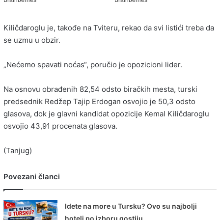
Kiličdaroglu je, takođe na Tviteru, rekao da svi listići treba da
se uzmu u obzir.
„Nećemo spavati noćas“, poručio je opozicioni lider.
Na osnovu obrađenih 82,54 odsto biračkih mesta, turski
predsednik Redžep Tajip Erdogan osvojio je 50,3 odsto
glasova, dok je glavni kandidat opozicije Kemal Kiličdaroglu
osvojio 43,91 procenata glasova.
(Tanjug)
Povezani članci
Idete na more u Tursku? Ovo su najbolji
hoteli po izboru gostiju