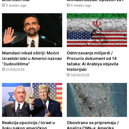
3 weeks ago
4 weeks ago
Mamdani nikad oštriji: Moćni
Odmrzavanje milijardi /
izraelski lobi u Americi nazvao
Procurio dokument od 14
“čudovištima”
tačaka: Al Arabiya objavila
historijski
21/06/2026
16/06/2026
Reakcija opozicije / Izrael u
Obostrano se pripremaju /
šoku nakon američkog
Analiza CNN-a: Amerika