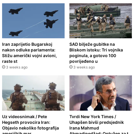
Iran zaprijetio Bugarskoj
SAD bilježe gubitke na
nakon odluke parlamenta:
Bliskom istoku: Tri vojnika
Stižu američki vojni avioni,
poginula, a gotovo 100
raste st
povrijeđeno u
3 weeks ago
3 weeks ago
Uz videosnimak / Pete
Tvrdi New York Times /
Hegseth provocira Iran:
Uhapšen bivši predsjednik
Objavio nekoliko fotografija
Irana Mahmud
američkih mar
Ahmadinedžad: Optužen za t