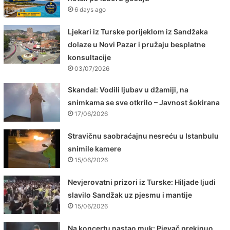
6 days ago
Ljekari iz Turske porijeklom iz Sandžaka
dolaze u Novi Pazar i pružaju besplatne
konsultacije
03/07/2026
Skandal: Vodili ljubav u džamiji, na
snimkama se sve otkrilo – Javnost šokirana
17/06/2026
Stravičnu saobraćajnu nesreću u Istanbulu
snimile kamere
15/06/2026
Nevjerovatni prizori iz Turske: Hiljade ljudi
slavilo Sandžak uz pjesmu i mantije
15/06/2026
Na koncertu nastao muk: Pjevač prekinuo