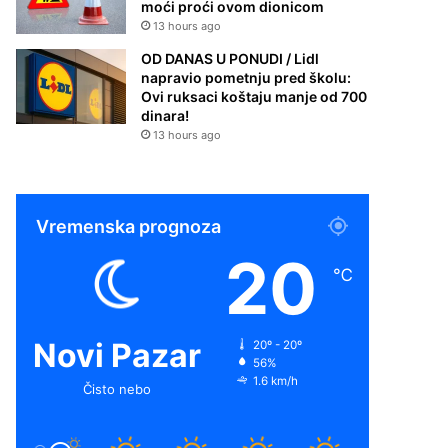
moći proći ovom dionicom
13 hours ago
OD DANAS U PONUDI / Lidl
napravio pometnju pred školu:
Ovi ruksaci koštaju manje od 700
dinara!
13 hours ago
Vremenska prognoza
20
℃
Novi Pazar
20º - 20º
56%
1.6 km/h
Čisto nebo