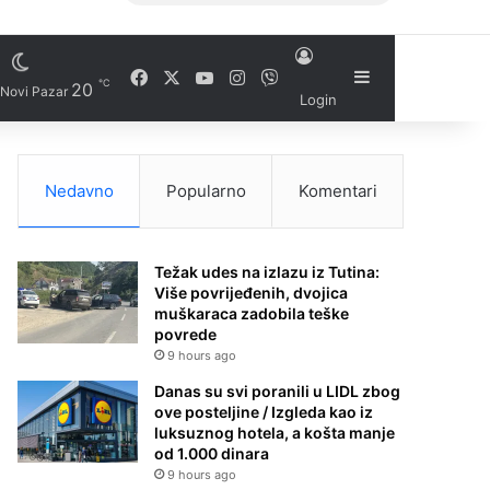
Facebook
X
YouTube
Instagram
Viber
Sidebar
℃
20
Novi Pazar
Login
Nedavno
Popularno
Komentari
Težak udes na izlazu iz Tutina:
Više povrijeđenih, dvojica
muškaraca zadobila teške
povrede
9 hours ago
Danas su svi poranili u LIDL zbog
ove posteljine / Izgleda kao iz
luksuznog hotela, a košta manje
od 1.000 dinara
9 hours ago