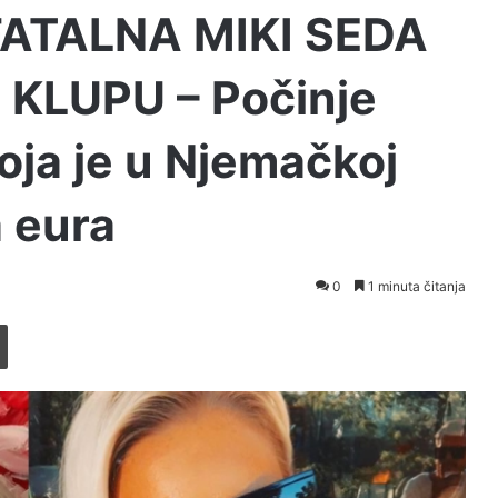
 FATALNA MIKI SEDA
KLUPU – Počinje
oja je u Njemačkoj
a eura
0
1 minuta čitanja
Printaj