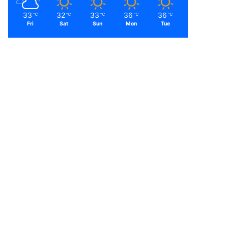
33
32
33
36
36
℃
℃
℃
℃
℃
Fri
Sat
Sun
Mon
Tue