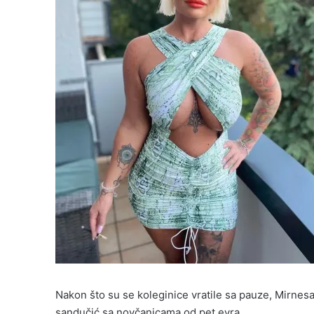
Nakon što su se koleginice vratile sa pauze, Mirnesa
sandučić sa novčanicama od pet evra.