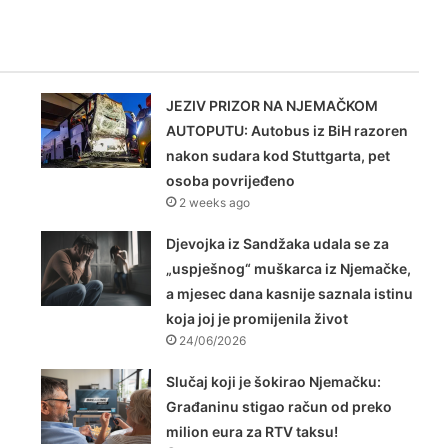
JEZIV PRIZOR NA NJEMAČKOM
AUTOPUTU: Autobus iz BiH razoren
nakon sudara kod Stuttgarta, pet
osoba povrijeđeno
2 weeks ago
Djevojka iz Sandžaka udala se za
„uspješnog“ muškarca iz Njemačke,
a mjesec dana kasnije saznala istinu
koja joj je promijenila život
24/06/2026
Slučaj koji je šokirao Njemačku:
Građaninu stigao račun od preko
milion eura za RTV taksu!