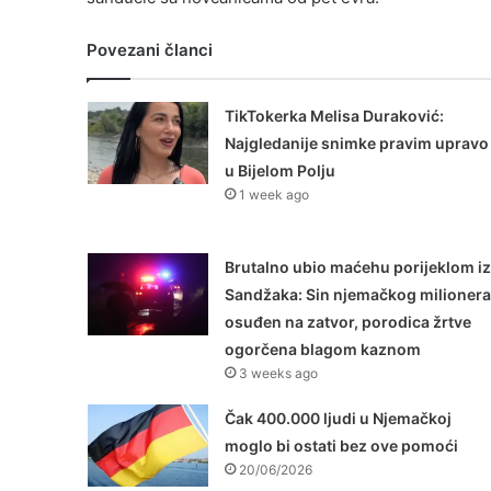
Povezani članci
TikTokerka Melisa Duraković:
Najgledanije snimke pravim upravo
u Bijelom Polju
1 week ago
Brutalno ubio maćehu porijeklom iz
Sandžaka: Sin njemačkog milionera
osuđen na zatvor, porodica žrtve
ogorčena blagom kaznom
3 weeks ago
Čak 400.000 ljudi u Njemačkoj
moglo bi ostati bez ove pomoći
20/06/2026