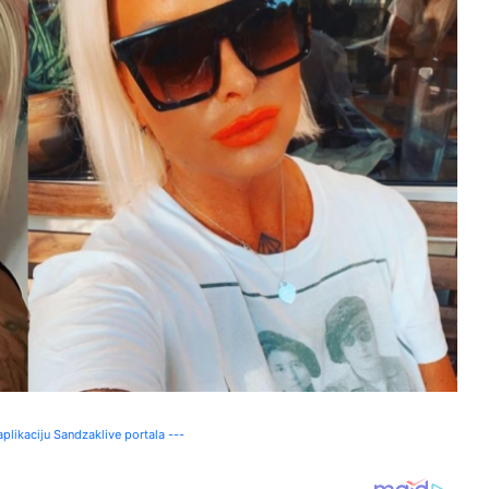
plikaciju Sandzaklive portala ---