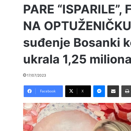
PARE “ISPARILE”,
NA OPTUŽENIČKU 
suđenje Bosanki k
ukrala 1,25 milion
17/07/2023
Messenger
Pošalji preko E-Maila
Facebook
X