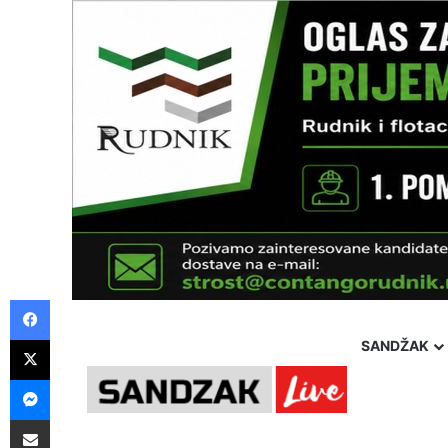
Facebook
X
SANDŽAK
Messenger
Pošalji preko E-Maila