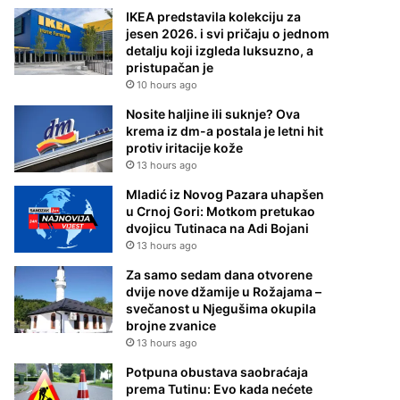
IKEA predstavila kolekciju za
jesen 2026. i svi pričaju o jednom
detalju koji izgleda luksuzno, a
pristupačan je
10 hours ago
Nosite haljine ili suknje? Ova
krema iz dm-a postala je letni hit
protiv iritacije kože
13 hours ago
Mladić iz Novog Pazara uhapšen
u Crnoj Gori: Motkom pretukao
dvojicu Tutinaca na Adi Bojani
13 hours ago
Za samo sedam dana otvorene
dvije nove džamije u Rožajama –
svečanost u Njegušima okupila
brojne zvanice
13 hours ago
Potpuna obustava saobraćaja
prema Tutinu: Evo kada nećete