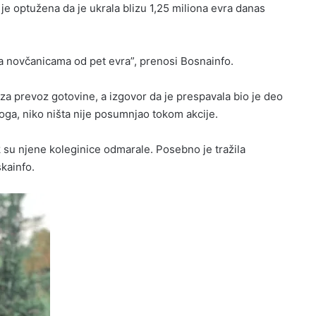
 je optužena da je ukrala blizu 1,25 miliona evra danas
 sa novčanicama od pet evra”, prenosi Bosnainfo.
 za prevoz gotovine, a izgovor da je prespavala bio je deo
toga, niko ništa nije posumnjao tokom akcije.
k su njene koleginice odmarale. Posebno je tražila
kainfo.