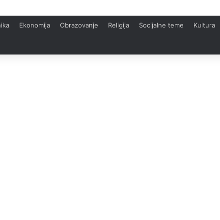
ika
Ekonomija
Obrazovanje
Religija
Socijalne teme
Kultura