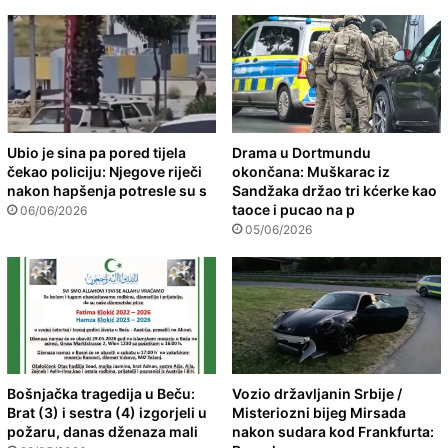
Ubio je sina pa pored tijela
Drama u Dortmundu
čekao policiju: Njegove riječi
okončana: Muškarac iz
nakon hapšenja potresle su s
Sandžaka držao tri kćerke kao
taoce i pucao na p
06/06/2026
05/06/2026
Bošnjačka tragedija u Beču:
Vozio državljanin Srbije /
Brat (3) i sestra (4) izgorjeli u
Misteriozni bijeg Mirsada
požaru, danas dženaza mali
nakon sudara kod Frankfurta: