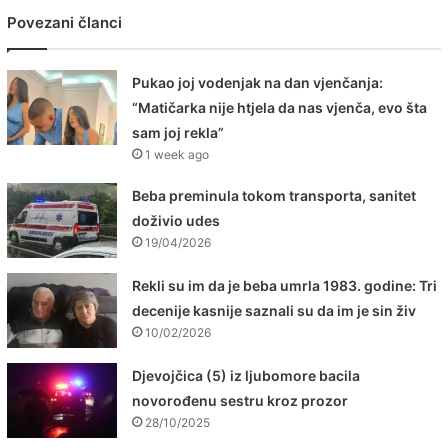
Povezani članci
Pukao joj vodenjak na dan vjenčanja:
“Matičarka nije htjela da nas vjenča, evo šta
sam joj rekla”
1 week ago
Beba preminula tokom transporta, sanitet
doživio udes
19/04/2026
Rekli su im da je beba umrla 1983. godine: Tri
decenije kasnije saznali su da im je sin živ
10/02/2026
Djevojčica (5) iz ljubomore bacila
novorođenu sestru kroz prozor
28/10/2025