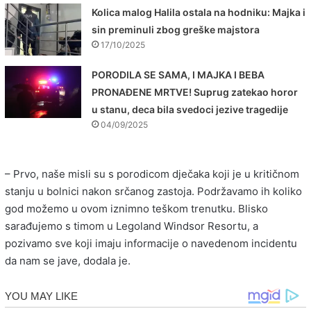
Kolica malog Halila ostala na hodniku: Majka i
sin preminuli zbog greške majstora
17/10/2025
PORODILA SE SAMA, I MAJKA I BEBA
PRONAĐENE MRTVE! Suprug zatekao horor
u stanu, deca bila svedoci jezive tragedije
04/09/2025
– Prvo, naše misli su s porodicom dječaka koji je u kritičnom
stanju u bolnici nakon srčanog zastoja. Podržavamo ih koliko
god možemo u ovom iznimno teškom trenutku. Blisko
sarađujemo s timom u Legoland Windsor Resortu, a
pozivamo sve koji imaju informacije o navedenom incidentu
da nam se jave, dodala je.