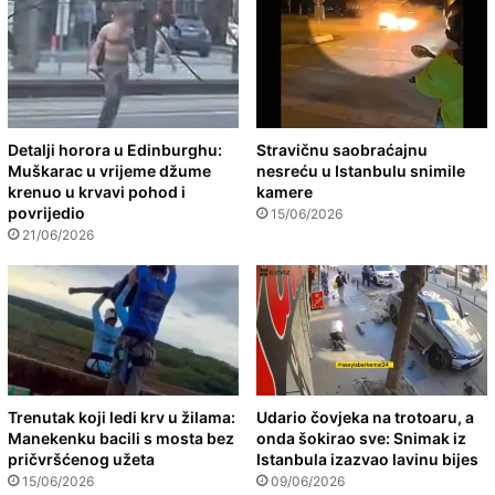
Detalji horora u Edinburghu:
Stravičnu saobraćajnu
Muškarac u vrijeme džume
nesreću u Istanbulu snimile
krenuo u krvavi pohod i
kamere
povrijedio
15/06/2026
21/06/2026
Trenutak koji ledi krv u žilama:
Udario čovjeka na trotoaru, a
Manekenku bacili s mosta bez
onda šokirao sve: Snimak iz
pričvršćenog užeta
Istanbula izazvao lavinu bijes
15/06/2026
09/06/2026