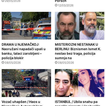
Porsch
29/05/2026
12/05/2026
DRAMA U NJEMAČKOJ:
MISTERIOZNI NESTANAK U
Naoružani napadači upali u
BERLINU: Biznismen Ismet K.
banku, talaci zarobljeni –
nestao bez traga, policija
policija blokir
sumnja na
08/05/2026
08/05/2026
Vozač uhapšen / Haos u
ISTANBUL / Ubila snahu pa