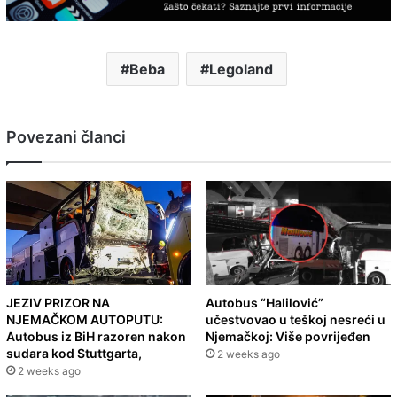
Beba
Legoland
Povezani članci
JEZIV PRIZOR NA
Autobus “Halilović”
NJEMAČKOM AUTOPUTU:
učestvovao u teškoj nesreći u
Autobus iz BiH razoren nakon
Njemačkoj: Više povrijeđen
sudara kod Stuttgarta,
2 weeks ago
2 weeks ago