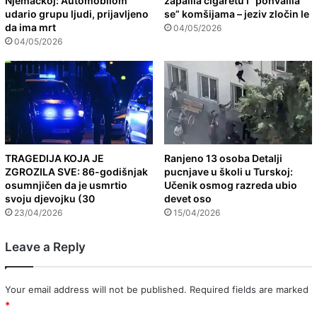
Njemačkoj: Automobilom
zapalila cigaretu i “pohvalila
udario grupu ljudi, prijavljeno
se” komšijama – jeziv zločin le
da ima mrt
04/05/2026
04/05/2026
TRAGEDIJA KOJA JE
Ranjeno 13 osoba Detalji
ZGROZILA SVE: 86-godišnjak
pucnjave u školi u Turskoj:
osumnjičen da je usmrtio
Učenik osmog razreda ubio
svoju djevojku (30
devet oso
23/04/2026
15/04/2026
Leave a Reply
Your email address will not be published.
Required fields are marked
*