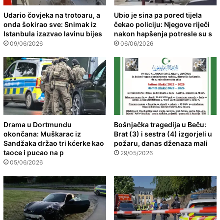
Udario čovjeka na trotoaru, a
Ubio je sina pa pored tijela
onda šokirao sve: Snimak iz
čekao policiju: Njegove riječi
Istanbula izazvao lavinu bijes
nakon hapšenja potresle su s
09/06/2026
06/06/2026
Drama u Dortmundu
Bošnjačka tragedija u Beču:
okončana: Muškarac iz
Brat (3) i sestra (4) izgorjeli u
Sandžaka držao tri kćerke kao
požaru, danas dženaza mali
taoce i pucao na p
29/05/2026
05/06/2026