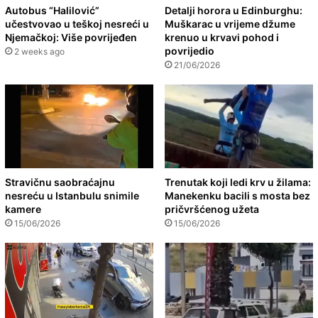
Autobus “Halilović”
Detalji horora u Edinburghu:
učestvovao u teškoj nesreći u
Muškarac u vrijeme džume
Njemačkoj: Više povrijeđen
krenuo u krvavi pohod i
povrijedio
2 weeks ago
21/06/2026
Stravičnu saobraćajnu
Trenutak koji ledi krv u žilama:
nesreću u Istanbulu snimile
Manekenku bacili s mosta bez
kamere
pričvršćenog užeta
15/06/2026
15/06/2026