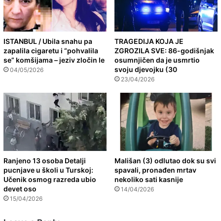
ISTANBUL / Ubila snahu pa
TRAGEDIJA KOJA JE
zapalila cigaretu i “pohvalila
ZGROZILA SVE: 86-godišnjak
se” komšijama – jeziv zločin le
osumnjičen da je usmrtio
svoju djevojku (30
04/05/2026
23/04/2026
Ranjeno 13 osoba Detalji
Mališan (3) odlutao dok su svi
pucnjave u školi u Turskoj:
spavali, pronađen mrtav
Učenik osmog razreda ubio
nekoliko sati kasnije
devet oso
14/04/2026
15/04/2026