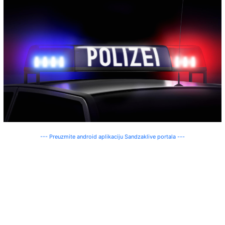
--- Preuzmite android aplikaciju Sandzaklive portala ---