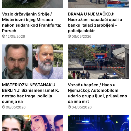
Vozio državljanin Srbije /
DRAMA U NJEMAČKOJ:
Misteriozni bijeg Mirsada
Naoružani napadači upali u
nakon sudara kod Frankfurta:
banku, talaci zarobljeni –
Porsch
policija blokir
12/05/2026
08/05/2026
MISTERIOZNI NESTANAK U
Vozač uhapšen / Haos u
BERLINU: Biznismen Ismet K.
Njemačkoj: Automobilom
nestao bez traga, policija
udario grupu ljudi, prijavljeno
sumnja na
da ima mrt
08/05/2026
04/05/2026