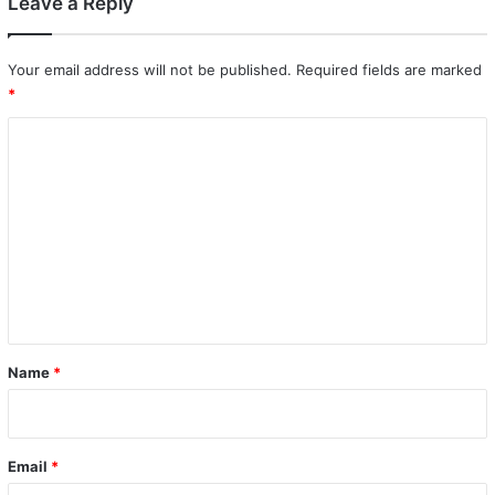
Leave a Reply
Your email address will not be published.
Required fields are marked
*
C
o
m
m
e
n
t
*
Name
*
Email
*