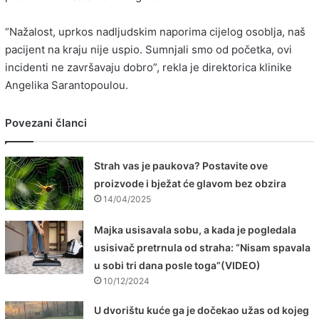
“Nažalost, uprkos nadljudskim naporima cijelog osoblja, naš
pacijent na kraju nije uspio. Sumnjali smo od početka, ovi
incidenti ne završavaju dobro”, rekla je direktorica klinike
Angelika Sarantopoulou.
Povezani članci
Strah vas je paukova? Postavite ove
proizvode i bježat će glavom bez obzira
14/04/2025
Majka usisavala sobu, a kada je pogledala
usisivač pretrnula od straha: “Nisam spavala
u sobi tri dana posle toga”(VIDEO)
10/12/2024
U dvorištu kuće ga je dočekao užas od kojeg