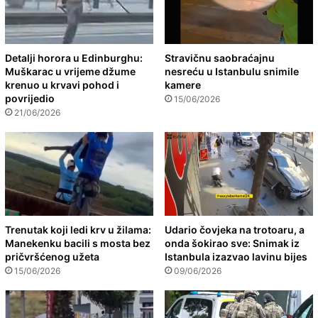
Detalji horora u Edinburghu:
Stravičnu saobraćajnu
Muškarac u vrijeme džume
nesreću u Istanbulu snimile
krenuo u krvavi pohod i
kamere
povrijedio
15/06/2026
21/06/2026
Trenutak koji ledi krv u žilama:
Udario čovjeka na trotoaru, a
Manekenku bacili s mosta bez
onda šokirao sve: Snimak iz
pričvršćenog užeta
Istanbula izazvao lavinu bijes
15/06/2026
09/06/2026