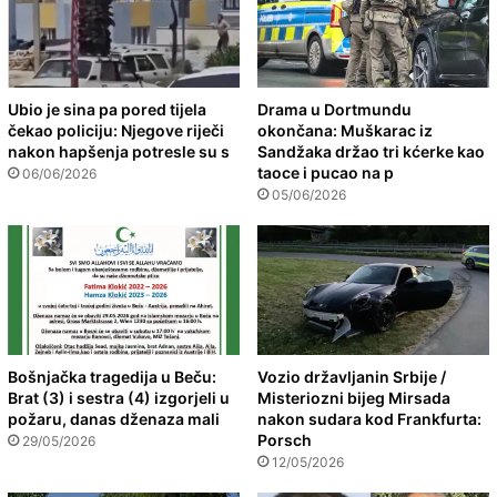
Ubio je sina pa pored tijela
Drama u Dortmundu
čekao policiju: Njegove riječi
okončana: Muškarac iz
nakon hapšenja potresle su s
Sandžaka držao tri kćerke kao
taoce i pucao na p
06/06/2026
05/06/2026
Bošnjačka tragedija u Beču:
Vozio državljanin Srbije /
Brat (3) i sestra (4) izgorjeli u
Misteriozni bijeg Mirsada
požaru, danas dženaza mali
nakon sudara kod Frankfurta:
Porsch
29/05/2026
12/05/2026