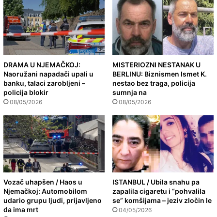
DRAMA U NJEMAČKOJ:
MISTERIOZNI NESTANAK U
Naoružani napadači upali u
BERLINU: Biznismen Ismet K.
banku, talaci zarobljeni –
nestao bez traga, policija
policija blokir
sumnja na
08/05/2026
08/05/2026
Vozač uhapšen / Haos u
ISTANBUL / Ubila snahu pa
Njemačkoj: Automobilom
zapalila cigaretu i “pohvalila
udario grupu ljudi, prijavljeno
se” komšijama – jeziv zločin le
da ima mrt
04/05/2026