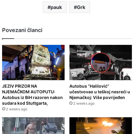
pauk
Grk
Povezani članci
JEZIV PRIZOR NA
Autobus “Halilović”
NJEMAČKOM AUTOPUTU:
učestvovao u teškoj nesreći u
Autobus iz BiH razoren nakon
Njemačkoj: Više povrijeđen
sudara kod Stuttgarta,
2 weeks ago
2 weeks ago