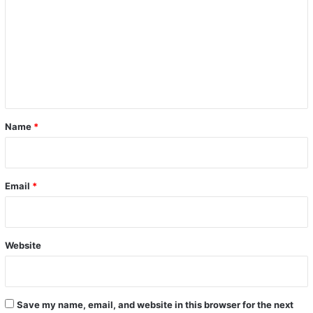
m
m
e
n
t
*
Name
*
Email
*
Website
Save my name, email, and website in this browser for the next