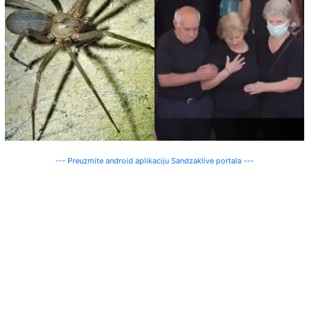
--- Preuzmite android aplikaciju Sandzaklive portala ---