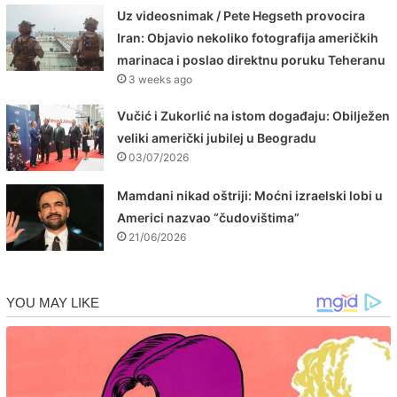
Uz videosnimak / Pete Hegseth provocira
Iran: Objavio nekoliko fotografija američkih
marinaca i poslao direktnu poruku Teheranu
3 weeks ago
Vučić i Zukorlić na istom događaju: Obilježen
veliki američki jubilej u Beogradu
03/07/2026
Mamdani nikad oštriji: Moćni izraelski lobi u
Americi nazvao “čudovištima”
21/06/2026