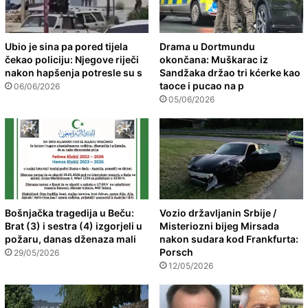
Ubio je sina pa pored tijela
Drama u Dortmundu
čekao policiju: Njegove riječi
okončana: Muškarac iz
nakon hapšenja potresle su s
Sandžaka držao tri kćerke kao
taoce i pucao na p
06/06/2026
05/06/2026
Bošnjačka tragedija u Beču:
Vozio državljanin Srbije /
Brat (3) i sestra (4) izgorjeli u
Misteriozni bijeg Mirsada
požaru, danas dženaza mali
nakon sudara kod Frankfurta:
Porsch
29/05/2026
12/05/2026