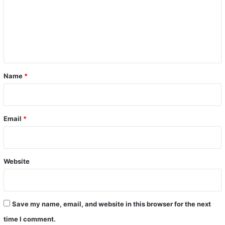
m
e
n
t
*
Name
*
Email
*
Website
Save my name, email, and website in this browser for the next
time I comment.