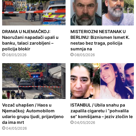
DRAMA U NJEMAČKOJ:
MISTERIOZNI NESTANAK U
Naoružani napadači upali u
BERLINU: Biznismen Ismet K.
banku, talaci zarobljeni –
nestao bez traga, policija
policija blokir
sumnja na
08/05/2026
08/05/2026
Vozač uhapšen / Haos u
ISTANBUL / Ubila snahu pa
Njemačkoj: Automobilom
zapalila cigaretu i “pohvalila
udario grupu ljudi, prijavljeno
se” komšijama – jeziv zločin le
da ima mrt
04/05/2026
04/05/2026