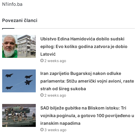
N1info.ba
Povezani članci
Ubistvo Edina Hamidovića dobilo sudski
epilog: Evo koliko godina zatvora je dobio
Latović
2 weeks ago
Iran zaprijetio Bugarskoj nakon odluke
parlamenta: Stižu američki vojni avioni, raste
strah od šireg sukoba
2 weeks ago
SAD bilježe gubitke na Bliskom istoku: Tri
vojnika poginula, a gotovo 100 povrijeđeno u
iranskim napadima
3 weeks ago