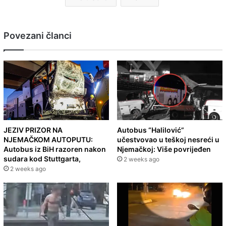
Povezani članci
JEZIV PRIZOR NA
Autobus “Halilović”
NJEMAČKOM AUTOPUTU:
učestvovao u teškoj nesreći u
Autobus iz BiH razoren nakon
Njemačkoj: Više povrijeđen
sudara kod Stuttgarta,
2 weeks ago
2 weeks ago