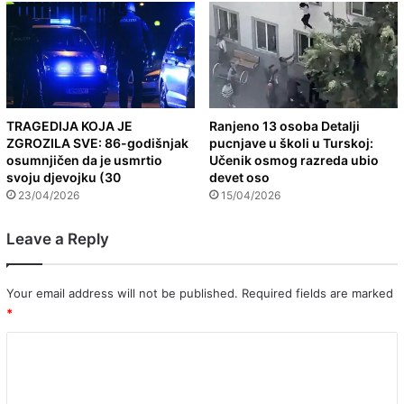
TRAGEDIJA KOJA JE
Ranjeno 13 osoba Detalji
ZGROZILA SVE: 86-godišnjak
pucnjave u školi u Turskoj:
osumnjičen da je usmrtio
Učenik osmog razreda ubio
svoju djevojku (30
devet oso
23/04/2026
15/04/2026
Leave a Reply
Your email address will not be published.
Required fields are marked
*
C
o
m