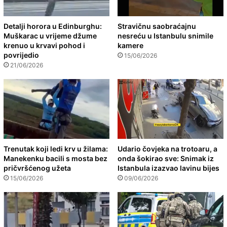
Detalji horora u Edinburghu:
Stravičnu saobraćajnu
Muškarac u vrijeme džume
nesreću u Istanbulu snimile
krenuo u krvavi pohod i
kamere
povrijedio
15/06/2026
21/06/2026
Trenutak koji ledi krv u žilama:
Udario čovjeka na trotoaru, a
Manekenku bacili s mosta bez
onda šokirao sve: Snimak iz
pričvršćenog užeta
Istanbula izazvao lavinu bijes
15/06/2026
09/06/2026