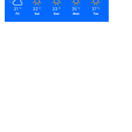
31
32
33
35
37
℃
℃
℃
℃
℃
Fri
Sat
Sun
Mon
Tue