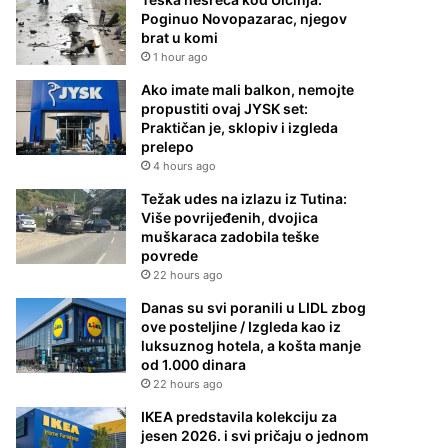
Poginuo Novopazarac, njegov
brat u komi
1 hour ago
Ako imate mali balkon, nemojte
propustiti ovaj JYSK set:
Praktičan je, sklopiv i izgleda
prelepo
4 hours ago
Težak udes na izlazu iz Tutina:
Više povrijeđenih, dvojica
muškaraca zadobila teške
povrede
22 hours ago
Danas su svi poranili u LIDL zbog
ove posteljine / Izgleda kao iz
luksuznog hotela, a košta manje
od 1.000 dinara
22 hours ago
IKEA predstavila kolekciju za
jesen 2026. i svi pričaju o jednom