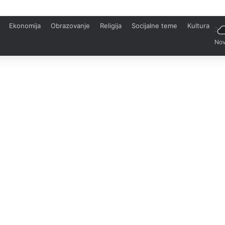
Ekonomija
Obrazovanje
Religija
Socijalne teme
Kultura
Nov