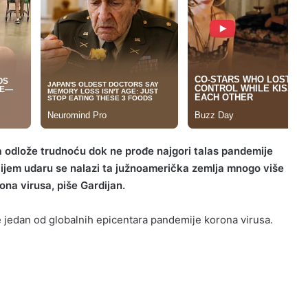
da odlože trudnoću dok ne prođe najgori talas pandemije
 čijem udaru se nalazi ta južnoamerička zemlja mnogo više
na virusa, piše Gardijan.
je jedan od globalnih epicentara pandemije korona virusa.