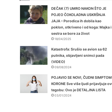
DEČAK (7) UMRO NAKON ŠTO JE
POJEO ČOKOLADNA USKRŠNJA
JAJA – Porodica ih dobila kao
poklon, otkriveno i od koga: Majka i
sestra se bore za život
18/04/2025
Katastrofa: Srušio se avion sa 62
putnika, objavljeni snimci pada
(VIDEO)
09/08/2024
POJAVIO SE NOVI, ČUDNI SIMPTOM
KORONE Sve više ljudi prijavljuje ov
tegobu: Ovo je DETALJNA LISTA
03/01/2024