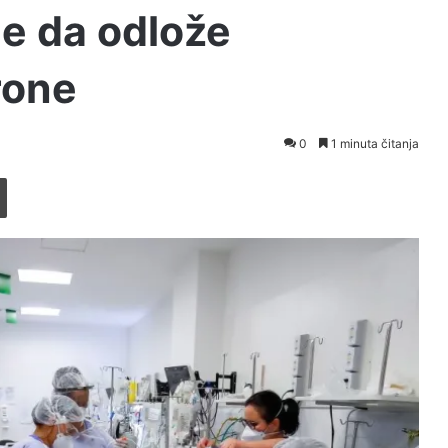
e da odlože
rone
0
1 minuta čitanja
Printaj