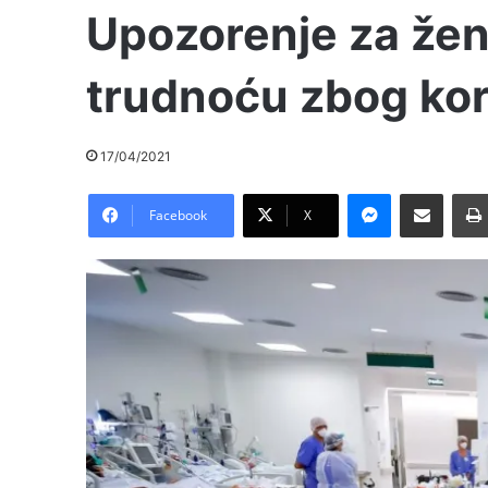
Upozorenje za žen
trudnoću zbog ko
17/04/2021
Messenger
Pošalji preko E-Maila
Facebook
X