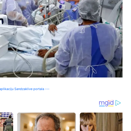
plikaciju Sandzaklive portala ---