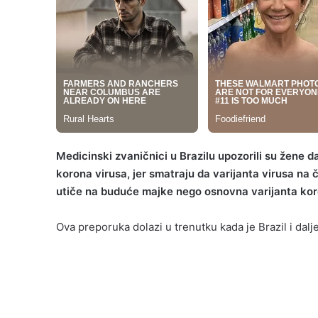
Medicinski zvaničnici u Brazilu upozorili su žene 
korona virusa, jer smatraju da varijanta virusa na
utiče na buduće majke nego osnovna varijanta koro
Ova preporuka dolazi u trenutku kada je Brazil i dal