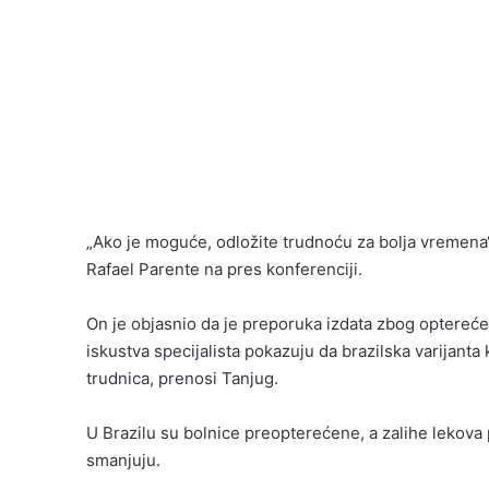
„Ako je moguće, odložite trudnoću za bolja vremena“,
Rafael Parente na pres konferenciji.
On je objasnio da je preporuka izdata zbog opterećen
iskustva specijalista pokazuju da brazilska varijanta
trudnica, prenosi Tanjug.
U Brazilu su bolnice preopterećene, a zalihe lekova 
smanjuju.