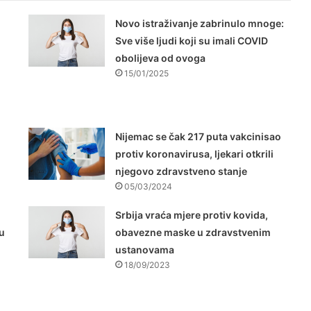
Novo istraživanje zabrinulo mnoge:
Sve više ljudi koji su imali COVID
obolijeva od ovoga
15/01/2025
Nijemac se čak 217 puta vakcinisao
protiv koronavirusa, ljekari otkrili
njegovo zdravstveno stanje
05/03/2024
Srbija vraća mjere protiv kovida,
u
obavezne maske u zdravstvenim
ustanovama
18/09/2023