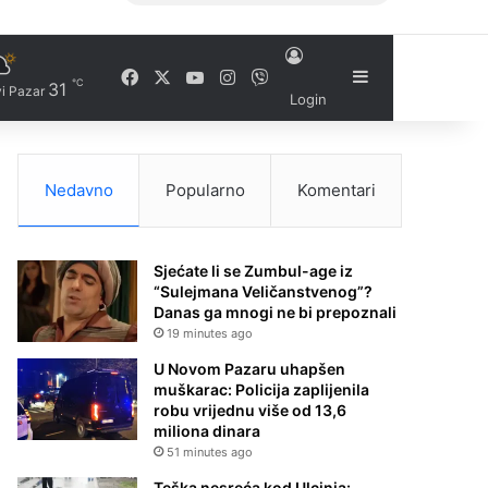
Facebook
X
YouTube
Instagram
Viber
Sidebar
℃
31
i Pazar
Login
Nedavno
Popularno
Komentari
Sjećate li se Zumbul-age iz
“Sulejmana Veličanstvenog”?
Danas ga mnogi ne bi prepoznali
19 minutes ago
U Novom Pazaru uhapšen
muškarac: Policija zaplijenila
robu vrijednu više od 13,6
miliona dinara
51 minutes ago
Teška nesreća kod Ulcinja: