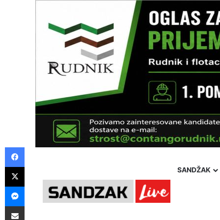
Facebook
X
SANDŽAK
Messenger
Pošalji preko E-Maila