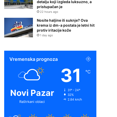
detalju koji izgleda luksuzno, a
pristupačan je
22 hours ago
Nosite haljine ili suknje? Ova
krema iz dm-a postala je letni hit
protiv iritacije kože
1 day ago
Vremenska prognoza
31
℃
Novi Pazar
31º - 24º
32%
2.84 km/h
Raštrkani oblaci