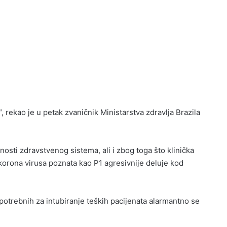
 rekao je u petak zvaničnik Ministarstva zdravlja Brazila
osti zdravstvenog sistema, ali i zbog toga što klinička
 korona virusa poznata kao P1 agresivnije deluje kod
potrebnih za intubiranje teških pacijenata alarmantno se