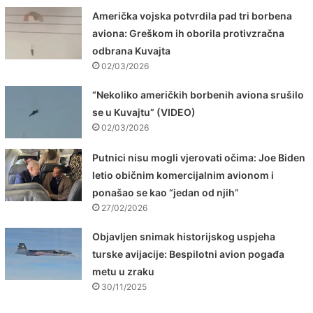
Američka vojska potvrdila pad tri borbena
aviona: Greškom ih oborila protivzračna
odbrana Kuvajta
02/03/2026
“Nekoliko američkih borbenih aviona srušilo
se u Kuvajtu” (VIDEO)
02/03/2026
Putnici nisu mogli vjerovati očima: Joe Biden
letio običnim komercijalnim avionom i
ponašao se kao “jedan od njih”
27/02/2026
Objavljen snimak historijskog uspjeha
turske avijacije: Bespilotni avion pogađa
metu u zraku
30/11/2025