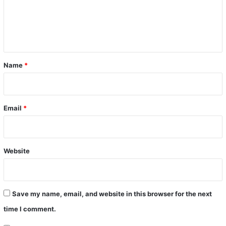
m
e
n
t
*
Name
*
Email
*
Website
Save my name, email, and website in this browser for the next
time I comment.