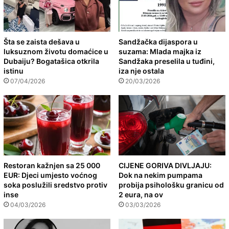
Šta se zaista dešava u
Sandžačka dijaspora u
luksuznom životu domaćice u
suzama: Mlada majka iz
Dubaiju? Bogatašica otkrila
Sandžaka preselila u tuđini,
istinu
iza nje ostala
07/04/2026
20/03/2026
Restoran kažnjen sa 25 000
CIJENE GORIVA DIVLJAJU:
EUR: Djeci umjesto voćnog
Dok na nekim pumpama
soka poslužili sredstvo protiv
probija psihološku granicu od
inse
2 eura, na ov
04/03/2026
03/03/2026