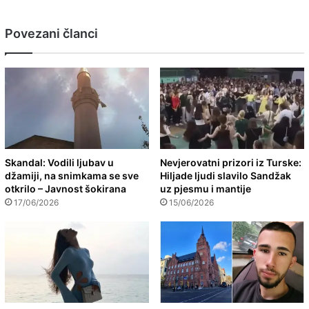
Povezani članci
Skandal: Vodili ljubav u
Nevjerovatni prizori iz Turske:
džamiji, na snimkama se sve
Hiljade ljudi slavilo Sandžak
otkrilo – Javnost šokirana
uz pjesmu i mantije
17/06/2026
15/06/2026