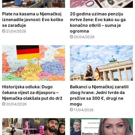
Plate na kasama u Njemačkoj
20 godina uzimao penziju
iznenadile javnost: Evo koliko
mrtve žene: Evo kako su ga
se zarađuje
konačno otkrili – suma je
ogromna
21/04/2026
20/04/2026
Historijska odluka: Dugo
Balkanci u Njemačkoj zaratili
čekana vijest za dijasporu –
zbog hrane: Jedni tvrde da
Njemačka olakšala put do drž
prežive sa 300 €, drugi ne
mogu
20/04/2026
11/04/2026