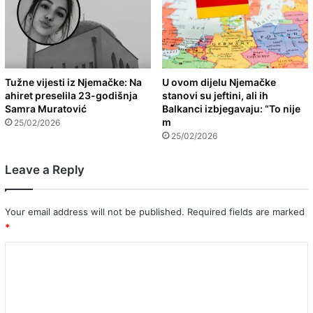
Tužne vijesti iz Njemačke: Na
U ovom dijelu Njemačke
ahiret preselila 23-godišnja
stanovi su jeftini, ali ih
Samra Muratović
Balkanci izbjegavaju: “To nije
m
25/02/2026
25/02/2026
Leave a Reply
Your email address will not be published.
Required fields are marked
*
C
o
m