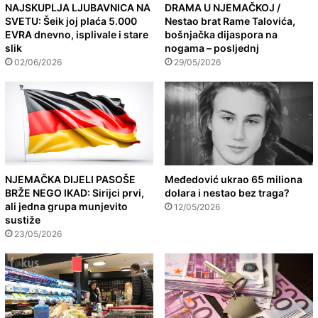
NAJSKUPLJA LJUBAVNICA NA
DRAMA U NJEMAČKOJ /
SVETU: Šeik joj plaća 5.000
Nestao brat Rame Talovića,
EVRA dnevno, isplivale i stare
bošnjačka dijaspora na
slik
nogama – posljednj
02/06/2026
29/05/2026
NJEMAČKA DIJELI PASOŠE
Međedović ukrao 65 miliona
BRŽE NEGO IKAD: Sirijci prvi,
dolara i nestao bez traga?
ali jedna grupa munjevito
12/05/2026
sustiže
23/05/2026