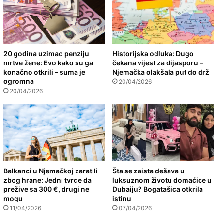
20 godina uzimao penziju
Historijska odluka: Dugo
mrtve žene: Evo kako su ga
čekana vijest za dijasporu –
konačno otkrili – suma je
Njemačka olakšala put do drž
ogromna
20/04/2026
20/04/2026
Balkanci u Njemačkoj zaratili
Šta se zaista dešava u
zbog hrane: Jedni tvrde da
luksuznom životu domaćice u
prežive sa 300 €, drugi ne
Dubaiju? Bogatašica otkrila
mogu
istinu
11/04/2026
07/04/2026