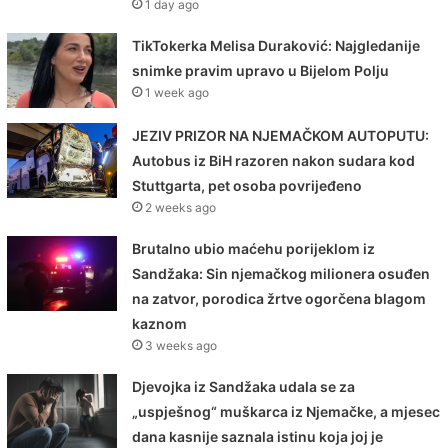
1 day ago
TikTokerka Melisa Duraković: Najgledanije
snimke pravim upravo u Bijelom Polju
1 week ago
JEZIV PRIZOR NA NJEMAČKOM AUTOPUTU:
Autobus iz BiH razoren nakon sudara kod
Stuttgarta, pet osoba povrijeđeno
2 weeks ago
Brutalno ubio maćehu porijeklom iz
Sandžaka: Sin njemačkog milionera osuđen
na zatvor, porodica žrtve ogorčena blagom
kaznom
3 weeks ago
Djevojka iz Sandžaka udala se za
„uspješnog“ muškarca iz Njemačke, a mjesec
dana kasnije saznala istinu koja joj je