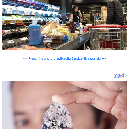
--- Preuzmite android aplikaciju Sandzaklive portala ---