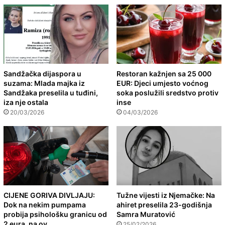
Sandžačka dijaspora u
Restoran kažnjen sa 25 000
suzama: Mlada majka iz
EUR: Djeci umjesto voćnog
Sandžaka preselila u tuđini,
soka poslužili sredstvo protiv
iza nje ostala
inse
20/03/2026
04/03/2026
CIJENE GORIVA DIVLJAJU:
Tužne vijesti iz Njemačke: Na
Dok na nekim pumpama
ahiret preselila 23-godišnja
probija psihološku granicu od
Samra Muratović
2 eura, na ov
25/02/2026