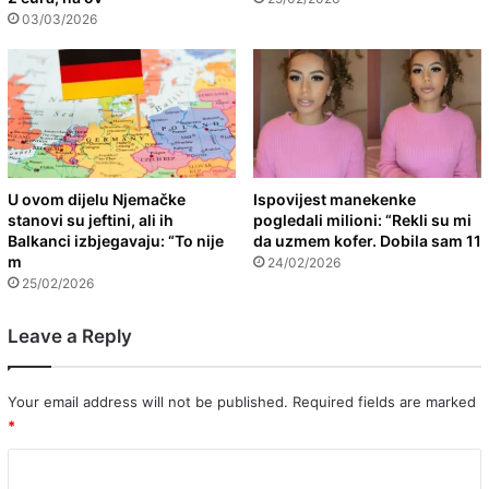
03/03/2026
U ovom dijelu Njemačke
Ispovijest manekenke
stanovi su jeftini, ali ih
pogledali milioni: “Rekli su mi
Balkanci izbjegavaju: “To nije
da uzmem kofer. Dobila sam 11
m
24/02/2026
25/02/2026
Leave a Reply
Your email address will not be published.
Required fields are marked
*
C