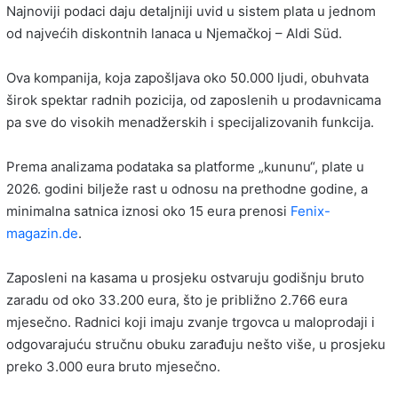
Najnoviji podaci daju detaljniji uvid u sistem plata u jednom
od najvećih diskontnih lanaca u Njemačkoj – Aldi Süd.
Ova kompanija, koja zapošljava oko 50.000 ljudi, obuhvata
širok spektar radnih pozicija, od zaposlenih u prodavnicama
pa sve do visokih menadžerskih i specijalizovanih funkcija.
Prema analizama podataka sa platforme „kununu“, plate u
2026. godini bilježe rast u odnosu na prethodne godine, a
minimalna satnica iznosi oko 15 eura prenosi
Fenix-
magazin.de
.
Zaposleni na kasama u prosjeku ostvaruju godišnju bruto
zaradu od oko 33.200 eura, što je približno 2.766 eura
mjesečno. Radnici koji imaju zvanje trgovca u maloprodaji i
odgovarajuću stručnu obuku zarađuju nešto više, u prosjeku
preko 3.000 eura bruto mjesečno.