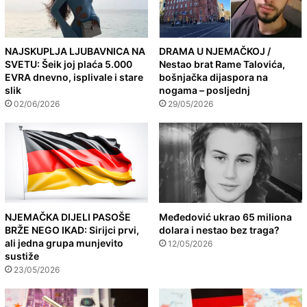
NAJSKUPLJA LJUBAVNICA NA
DRAMA U NJEMAČKOJ /
SVETU: Šeik joj plaća 5.000
Nestao brat Rame Talovića,
EVRA dnevno, isplivale i stare
bošnjačka dijaspora na
slik
nogama – posljednj
02/06/2026
29/05/2026
NJEMAČKA DIJELI PASOŠE
Međedović ukrao 65 miliona
BRŽE NEGO IKAD: Sirijci prvi,
dolara i nestao bez traga?
ali jedna grupa munjevito
12/05/2026
sustiže
23/05/2026