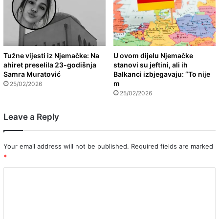
Tužne vijesti iz Njemačke: Na
U ovom dijelu Njemačke
ahiret preselila 23-godišnja
stanovi su jeftini, ali ih
Samra Muratović
Balkanci izbjegavaju: “To nije
m
25/02/2026
25/02/2026
Leave a Reply
Your email address will not be published.
Required fields are marked
*
C
o
m
m