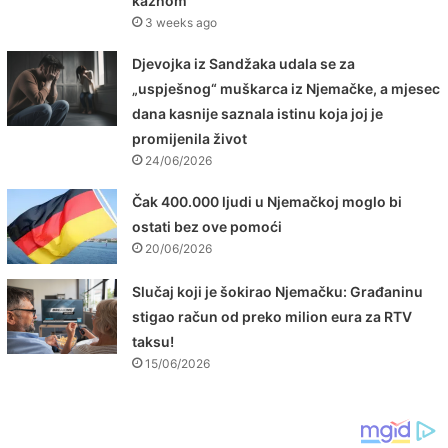
kaznom
3 weeks ago
Djevojka iz Sandžaka udala se za
„uspješnog“ muškarca iz Njemačke, a mjesec
dana kasnije saznala istinu koja joj je
promijenila život
24/06/2026
Čak 400.000 ljudi u Njemačkoj moglo bi
ostati bez ove pomoći
20/06/2026
Slučaj koji je šokirao Njemačku: Građaninu
stigao račun od preko milion eura za RTV
taksu!
15/06/2026