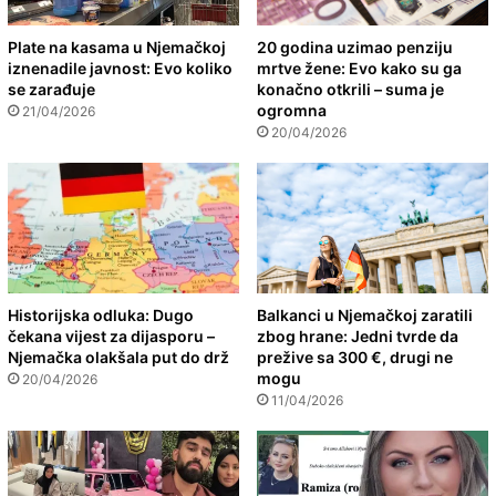
Plate na kasama u Njemačkoj
20 godina uzimao penziju
iznenadile javnost: Evo koliko
mrtve žene: Evo kako su ga
se zarađuje
konačno otkrili – suma je
ogromna
21/04/2026
20/04/2026
Historijska odluka: Dugo
Balkanci u Njemačkoj zaratili
čekana vijest za dijasporu –
zbog hrane: Jedni tvrde da
Njemačka olakšala put do drž
prežive sa 300 €, drugi ne
mogu
20/04/2026
11/04/2026