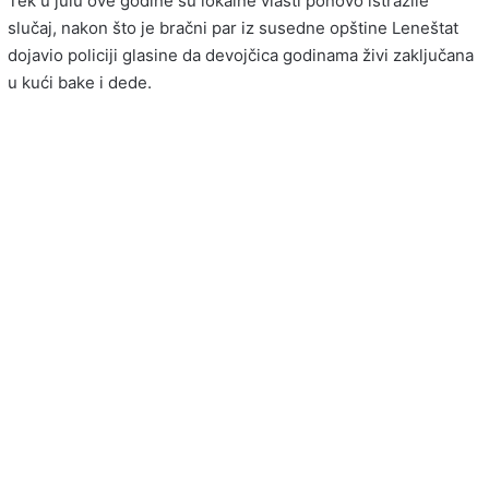
Tek u julu ove godine su lokalne vlasti ponovo istražile
slučaj, nakon što je bračni par iz susedne opštine Leneštat
dojavio policiji glasine da devojčica godinama živi zaključana
u kući bake i dede.