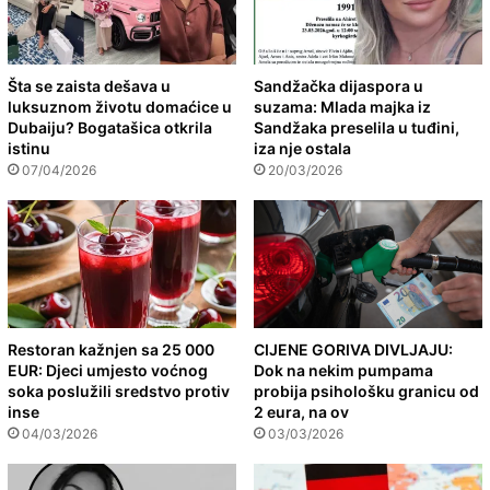
Šta se zaista dešava u
Sandžačka dijaspora u
luksuznom životu domaćice u
suzama: Mlada majka iz
Dubaiju? Bogatašica otkrila
Sandžaka preselila u tuđini,
istinu
iza nje ostala
07/04/2026
20/03/2026
Restoran kažnjen sa 25 000
CIJENE GORIVA DIVLJAJU:
EUR: Djeci umjesto voćnog
Dok na nekim pumpama
soka poslužili sredstvo protiv
probija psihološku granicu od
inse
2 eura, na ov
04/03/2026
03/03/2026