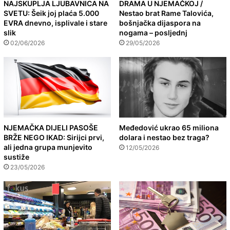
NAJSKUPLJA LJUBAVNICA NA
DRAMA U NJEMAČKOJ /
SVETU: Šeik joj plaća 5.000
Nestao brat Rame Talovića,
EVRA dnevno, isplivale i stare
bošnjačka dijaspora na
slik
nogama – posljednj
02/06/2026
29/05/2026
NJEMAČKA DIJELI PASOŠE
Međedović ukrao 65 miliona
BRŽE NEGO IKAD: Sirijci prvi,
dolara i nestao bez traga?
ali jedna grupa munjevito
12/05/2026
sustiže
23/05/2026