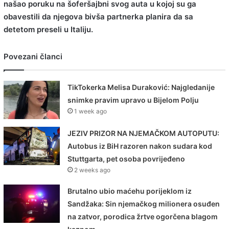
našao poruku na šoferšajbni svog auta u kojoj su ga
obavestili da njegova bivša partnerka planira da sa
detetom preseli u Italiju.
Povezani članci
TikTokerka Melisa Duraković: Najgledanije
snimke pravim upravo u Bijelom Polju
1 week ago
JEZIV PRIZOR NA NJEMAČKOM AUTOPUTU:
Autobus iz BiH razoren nakon sudara kod
Stuttgarta, pet osoba povrijeđeno
2 weeks ago
Brutalno ubio maćehu porijeklom iz
Sandžaka: Sin njemačkog milionera osuđen
na zatvor, porodica žrtve ogorčena blagom