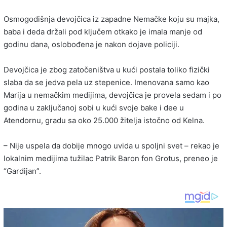
Osmogodišnja devojčica iz zapadne Nemačke koju su majka,
baba i deda držali pod ključem otkako je imala manje od
godinu dana, oslobođena je nakon dojave policiji.
Devojčica je zbog zatočeništva u kući postala toliko fizički
slaba da se jedva pela uz stepenice. Imenovana samo kao
Marija u nemačkim medijima, devojčica je provela sedam i po
godina u zaključanoj sobi u kući svoje bake i dee u
Atendornu, gradu sa oko 25.000 žitelja istočno od Kelna.
– Nije uspela da dobije mnogo uvida u spoljni svet – rekao je
lokalnim medijima tužilac Patrik Baron fon Grotus, preneo je
“Gardijan”.