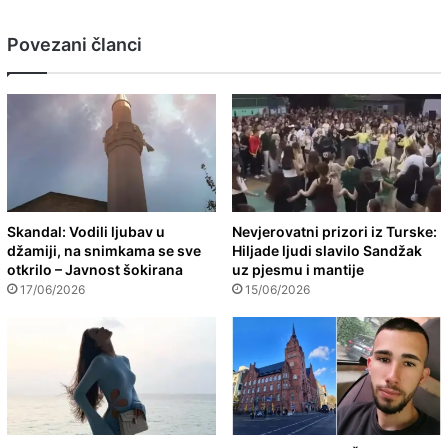
Povezani članci
Skandal: Vodili ljubav u
Nevjerovatni prizori iz Turske:
džamiji, na snimkama se sve
Hiljade ljudi slavilo Sandžak
otkrilo – Javnost šokirana
uz pjesmu i mantije
17/06/2026
15/06/2026