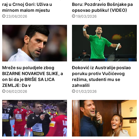
raj u Crnoj Gori: Uživa u
Boru: Pozdravio Bošnjake pa
mirnom malom mjestu
opsovao publiku! (VIDEO)
23/06/2026
19/03/2026
Mreže su poludjele zbog
Đoković iz Australije poslao
BIZARNE NOVAKOVE SLIKE, a
poruku protiv Vučićevog
on bi da je BRIŠE SA LICA
režima, studenti mu se
ZEMLJE: Da v
zahvalili
06/02/2026
01/02/2026