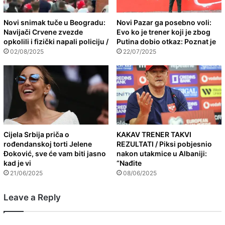
Novi snimak tuče u Beogradu:
Novi Pazar ga posebno voli:
Navijači Crvene zvezde
Evo ko je trener koji je zbog
opkolili i fizički napali policiju /
Putina dobio otkaz: Poznat je
02/08/2025
22/07/2025
Cijela Srbija priča o
KAKAV TRENER TAKVI
rođendanskoj torti Jelene
REZULTATI / Piksi pobjesnio
Đoković, sve će vam biti jasno
nakon utakmice u Albaniji:
kad je vi
“Nađite
21/06/2025
08/06/2025
Leave a Reply