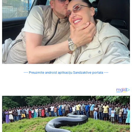
--- Preuzmite android aplikaciju Sandzaklive portala ---