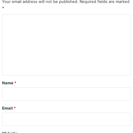
Your email address will not be published.
Required fields are marked
*
C
o
m
m
e
n
t
*
Name
*
Email
*