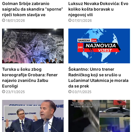
Golman Srbije zabranio
Luksuz Novaka Đokovića: Evo
saigraču da skandira “sporne”
koliko košta boravak u
riječi tokom slavlja ve
njegovoj vili
18/01/2026
07/01/2026
Turska u šoku zbog
Šokantno: Umro trener
koreografije Grobara: Fener
Radničkog koji se srušio u
najavio zvaničnu žalbu
Lučanima! Utakmica je morala
Euroligi
da se prek
23/11/2025
03/11/2025