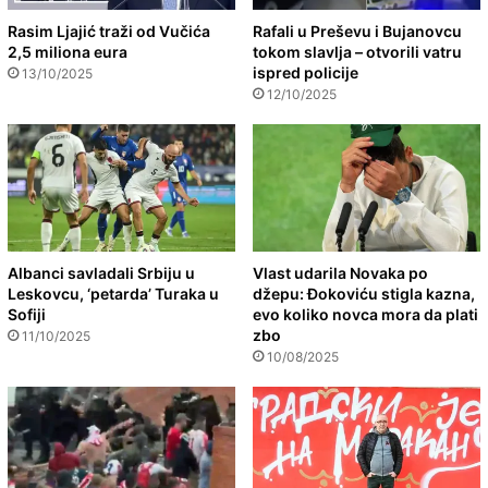
Rasim Ljajić traži od Vučića
Rafali u Preševu i Bujanovcu
2,5 miliona eura
tokom slavlja – otvorili vatru
ispred policije
13/10/2025
12/10/2025
Albanci savladali Srbiju u
Vlast udarila Novaka po
Leskovcu, ‘petarda’ Turaka u
džepu: Đokoviću stigla kazna,
Sofiji
evo koliko novca mora da plati
zbo
11/10/2025
10/08/2025