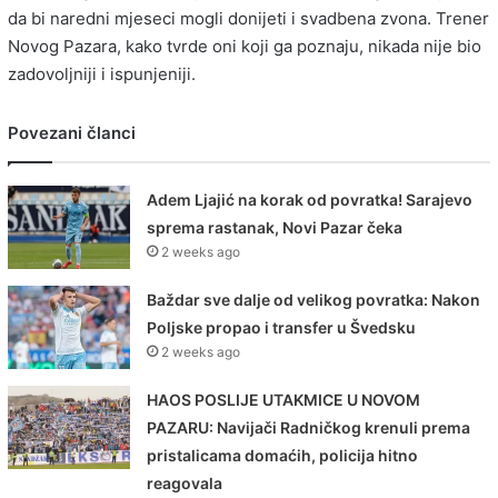
da bi naredni mjeseci mogli donijeti i svadbena zvona. Trener
Novog Pazara, kako tvrde oni koji ga poznaju, nikada nije bio
zadovoljniji i ispunjeniji.
Povezani članci
Adem Ljajić na korak od povratka! Sarajevo
sprema rastanak, Novi Pazar čeka
2 weeks ago
Baždar sve dalje od velikog povratka: Nakon
Poljske propao i transfer u Švedsku
2 weeks ago
HAOS POSLIJE UTAKMICE U NOVOM
PAZARU: Navijači Radničkog krenuli prema
pristalicama domaćih, policija hitno
reagovala