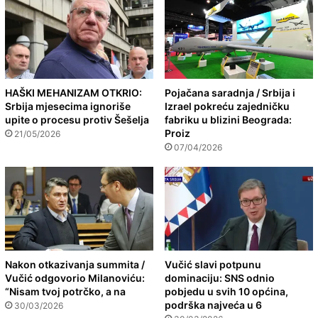
HAŠKI MEHANIZAM OTKRIO:
Pojačana saradnja / Srbija i
Srbija mjesecima ignoriše
Izrael pokreću zajedničku
upite o procesu protiv Šešelja
fabriku u blizini Beograda:
Proiz
21/05/2026
07/04/2026
Nakon otkazivanja summita /
Vučić slavi potpunu
Vučić odgovorio Milanoviću:
dominaciju: SNS odnio
“Nisam tvoj potrčko, a na
pobjedu u svih 10 općina,
podrška najveća u 6
30/03/2026