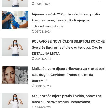
15/01/2025
Nijemac se čak 217 puta vakcinisao protiv
koronavirusa, ljekari otkrili njegovo
zdravstveno stanje
05/03/2024
POJAVIO SE NOVI, ČUDNI SIMPTOM KORONE
Sve više ljudi prijavljuje ovu tegobu: Ovo je
DETALJNA LISTA
03/01/2024
Majka četvoro djece prikovana za krevet bori
se s dugim Covidom: ‘Pomozite mi da
umrem…’
30/11/2023
Srbija vraća mjere protiv kovida, obavezne
maske u zdravstvenim ustanovama
18/09/2023