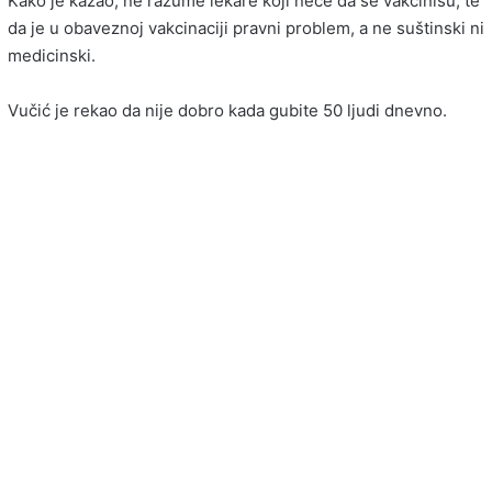
Kako je kazao, ne razume lekare koji neće da se vakcinišu, te
da je u obaveznoj vakcinaciji pravni problem, a ne suštinski ni
medicinski.
Vučić je rekao da nije dobro kada gubite 50 ljudi dnevno.