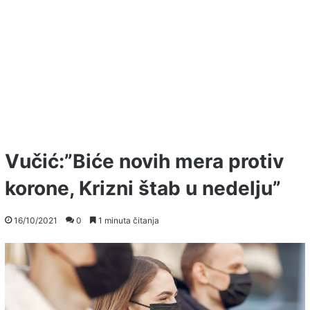
Vučić:”Biće novih mera protiv
korone, Krizni štab u nedelju”
16/10/2021
0
1 minuta čitanja