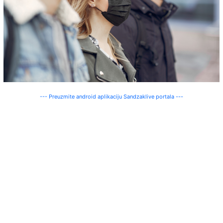
--- Preuzmite android aplikaciju Sandzaklive portala ---