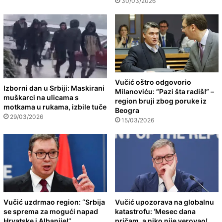
30/03/2026
Vučić oštro odgovorio
Izborni dan u Srbiji: Maskirani
Milanoviću: “Pazi šta radiš!” –
muškarci na ulicama s
region bruji zbog poruke iz
motkama u rukama, izbile tuče
Beogra
29/03/2026
15/03/2026
Vučić uzdrmao region: “Srbija
Vučić upozorava na globalnu
se sprema za mogući napad
katastrofu: ‘Mesec dana
Hrvatske i Albanije!”
pričam, a niko nije verovao!