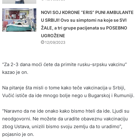
NOVI SOJ KORONE “ERIS” PUNI AMBULANTE
U SRBIJI! Ovo su simptomi na koje se SVI
ŽALE, a tri grupe pacijenata su POSEBNO
UGROŽENE
12/09/2023
“Za 2-3 dana moći ćete da primite rusku-srpsku vakcinu”
kazao je on.
Na pitanje šta misli o tome kako teče vakcinacija u Srbiji,
Vučić ističe da ide mnogo bolje nego u Bugarskoj i Rumuniji.
“Naravno da ne ide onako kako bismo hteli da ide. Ljudi su
neodgovorni. Ne možete da uradite obaveznu vakcinaciju
zbog Ustava, unizili bismo svoju zemlju da to uradimo”,
pojasnio je on.