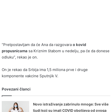
“Pretpostavljam da će Ana da razgovara
o kovid
propusnicama
sa Kriznim štabom u nedelju, pa će da donese
odluku”, rekao je on.
On je rekao da Srbija ima 1,5 miliona prve i druge
komponente vakcine Sputnjik V.
Povezani članci
Novo istraživanje zabrinulo mnoge: Sve više
ljudi koji su imali COVID obolijeva od ovoga