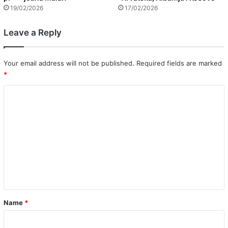
19/02/2026
17/02/2026
Leave a Reply
Your email address will not be published.
Required fields are marked
*
C
o
m
m
e
n
t
*
Name
*