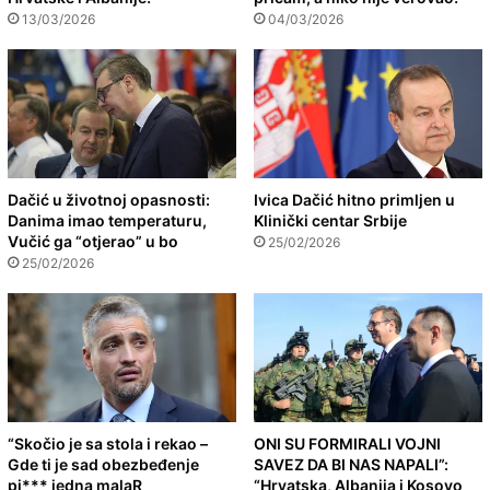
13/03/2026
04/03/2026
Dačić u životnoj opasnosti:
Ivica Dačić hitno primljen u
Danima imao temperaturu,
Klinički centar Srbije
Vučić ga “otjerao” u bo
25/02/2026
25/02/2026
“Skočio je sa stola i rekao –
ONI SU FORMIRALI VOJNI
Gde ti je sad obezbeđenje
SAVEZ DA BI NAS NAPALI”:
pi*** jedna malaR
“Hrvatska, Albanija i Kosovo