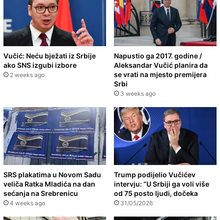
Vučić: Neću bježati iz Srbije
Napustio ga 2017. godine /
ako SNS izgubi izbore
Aleksandar Vučić planira da
se vrati na mjesto premijera
2 weeks ago
Srbi
3 weeks ago
SRS plakatima u Novom Sadu
Trump podijelio Vučićev
veliča Ratka Mladića na dan
intervju: “U Srbiji ga voli više
sećanja na Srebrenicu
od 75 posto ljudi, dočeka
4 weeks ago
31/05/2026