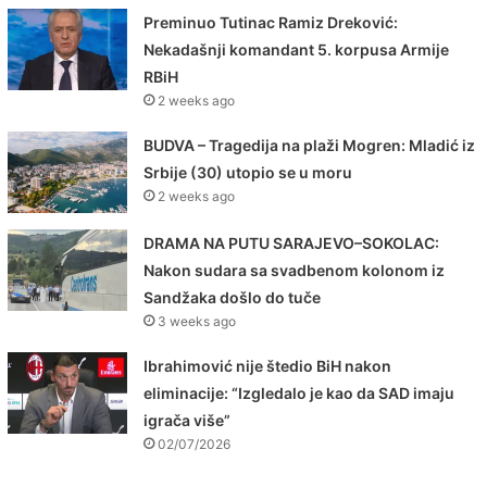
Preminuo Tutinac Ramiz Dreković:
Nekadašnji komandant 5. korpusa Armije
RBiH
2 weeks ago
BUDVA – Tragedija na plaži Mogren: Mladić iz
Srbije (30) utopio se u moru
2 weeks ago
DRAMA NA PUTU SARAJEVO–SOKOLAC:
Nakon sudara sa svadbenom kolonom iz
Sandžaka došlo do tuče
3 weeks ago
Ibrahimović nije štedio BiH nakon
eliminacije: “Izgledalo je kao da SAD imaju
igrača više”
02/07/2026