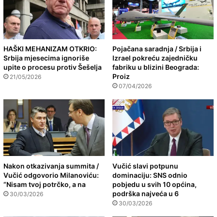
HAŠKI MEHANIZAM OTKRIO:
Pojačana saradnja / Srbija i
Srbija mjesecima ignoriše
Izrael pokreću zajedničku
upite o procesu protiv Šešelja
fabriku u blizini Beograda:
Proiz
21/05/2026
07/04/2026
Nakon otkazivanja summita /
Vučić slavi potpunu
Vučić odgovorio Milanoviću:
dominaciju: SNS odnio
“Nisam tvoj potrčko, a na
pobjedu u svih 10 općina,
podrška najveća u 6
30/03/2026
30/03/2026