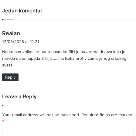
Jedan komentar
s
Realan
a
12/03/2025 at 11:21
y
Narkoman volina se puno nasmrko.BiH je suverena drzava koja je
s
navikla da je napada Srbija,….ima lijeka protiv zamisljenog srbskog
:
sveta
Reply
Leave a Reply
Your email address will not be published.
Required fields are marked
*
C