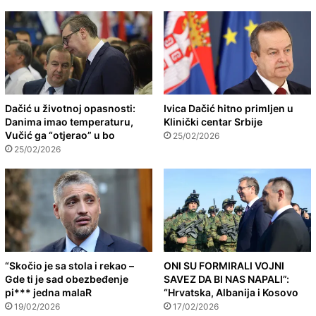
Dačić u životnoj opasnosti:
Ivica Dačić hitno primljen u
Danima imao temperaturu,
Klinički centar Srbije
Vučić ga “otjerao” u bo
25/02/2026
25/02/2026
“Skočio je sa stola i rekao –
ONI SU FORMIRALI VOJNI
Gde ti je sad obezbeđenje
SAVEZ DA BI NAS NAPALI”:
pi*** jedna malaR
“Hrvatska, Albanija i Kosovo
19/02/2026
17/02/2026