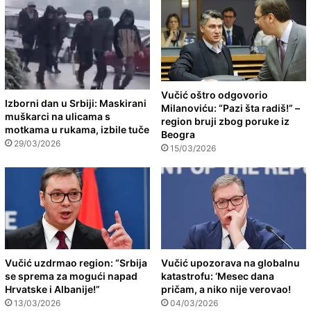
Vučić oštro odgovorio
Izborni dan u Srbiji: Maskirani
Milanoviću: “Pazi šta radiš!” –
muškarci na ulicama s
region bruji zbog poruke iz
motkama u rukama, izbile tuče
Beogra
29/03/2026
15/03/2026
Vučić uzdrmao region: “Srbija
Vučić upozorava na globalnu
se sprema za mogući napad
katastrofu: ‘Mesec dana
Hrvatske i Albanije!”
pričam, a niko nije verovao!
13/03/2026
04/03/2026