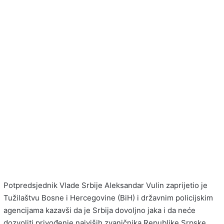
Potpredsjednik Vlade Srbije Aleksandar Vulin zaprijetio je
Tužilaštvu Bosne i Hercegovine (BiH) i državnim policijskim
agencijama kazavši da je Srbija dovoljno jaka i da neće
dozvoliti privođenje najviših zvaničnika Republike Srpske