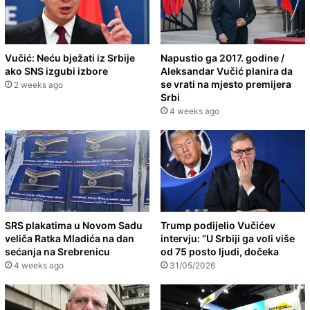
Vučić: Neću bježati iz Srbije
Napustio ga 2017. godine /
ako SNS izgubi izbore
Aleksandar Vučić planira da
se vrati na mjesto premijera
2 weeks ago
Srbi
4 weeks ago
SRS plakatima u Novom Sadu
Trump podijelio Vučićev
veliča Ratka Mladića na dan
intervju: “U Srbiji ga voli više
sećanja na Srebrenicu
od 75 posto ljudi, dočeka
4 weeks ago
31/05/2026