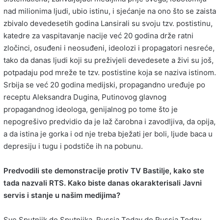
nad milionima ljudi, ubio istinu, i sjećanje na ono što se zaista
zbivalo devedesetih godina Lansirali su svoju tzv. postistinu,
katedre za vaspitavanje nacije već 20 godina drže ratni
zločinci, osuđeni i neosuđeni, ideolozi i propagatori nesreće,
tako da danas ljudi koji su preživjeli devedesete a živi su još,
potpadaju pod mreže te tzv. postistine koja se naziva istinom.
Srbija se već 20 godina medijski, propagandno uređuje po
receptu Aleksandra Dugina, Putinovog glavnog
propagandnog ideologa, genijalnog po tome što je
nepogrešivo predvidio da je laž čarobna i zavodljiva, da opija,
a da istina je gorka i od nje treba bježati jer boli, ljude baca u
depresiju i tugu i podstiče ih na pobunu.
Predvodili ste demonstracije protiv TV Bastilje, kako ste
tada nazvali RTS. Kako biste danas okarakterisali Javni
servis i stanje u našim medijima?
Sve Sputnjik do Sputnjika, Russia Today do Russia Today.