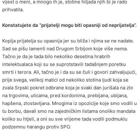
vijest o meni, a mnogo ih je, stotine hiljada njih bi je rado
prihvatila.
Konstatujete da “prijatelji mogu biti opasniji od neprijatelja“.
Koplja prijatelja su opasnija jer su bliža i njima se ne nadate.
Sad se pišu lamenti nad Drugom Srbijom koje više nema.
Tačno je da je tada bilo nekoliko desetina hrabrih
intelektualaca koji su se suprotstavili tadašnjem poretku
smrti i terora. Ali, tačno je i da su se čuli i govori zahvaljujući,
prije svega, velikoj matici od nekoliko stotina ljudi koja se
zvala Srpski pokret odbrane koja je svaki dan jurišala na zlo
na trgovima, ulicama, pred kordonima, prebijana, ubijana,
hapšena, zlostavljana. Mnogima iz opozicije koje smo vodili u
tu borbu, davali smo na zajedničkim listama onoliko mandata
koliko su htjeli, a oni su sve vrijeme tada vodili podmuklu
podzemnu harangu protiv SPO.