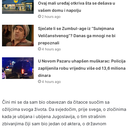
Ovaj mali uređaj otkriva šta se dešava u
vašem domu i napolju
2 hours ago
Sjećate li se Zumbul-age iz “Sulejmana
Veličanstvenog”? Danas ga mnogi ne bi
prepoznali
4 hours ago
U Novom Pazaru uhapšen muškarac: Policija
zaplijenila robu vrijednu više od 13,6 miliona
dinara
4 hours ago
Čini mi se da sam bio obavezan da čitaoce suočim sa
ožiljcima svoga života. Da svjedočim, prije svega, o zločinima
kada je ubijana i ubijena Jugoslavija, o tim strašnim
zbivanjima čiji sam bio jedan od aktera, o državnom