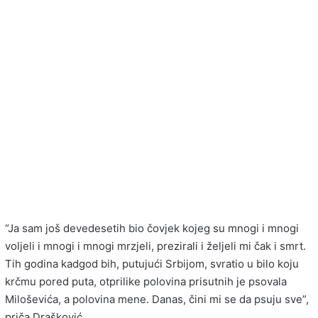
“Ja sam još devedesetih bio čovjek kojeg su mnogi i mnogi
voljeli i mnogi i mnogi mrzjeli, prezirali i željeli mi čak i smrt.
Tih godina kadgod bih, putujući Srbijom, svratio u bilo koju
krčmu pored puta, otprilike polovina prisutnih je psovala
Miloševića, a polovina mene. Danas, čini mi se da psuju sve”,
priča Drašković.