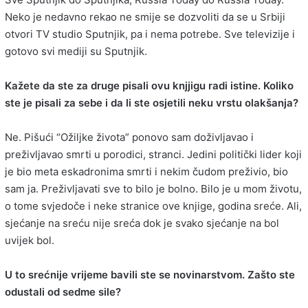
Neko je nedavno rekao ne smije se dozvoliti da se u Srbiji
otvori TV studio Sputnjik, pa i nema potrebe. Sve televizije i
gotovo svi mediji su Sputnjik.
Kažete da ste za druge pisali ovu knjjigu radi istine. Koliko
ste je pisali za sebe i da li ste osjetili neku vrstu olakšanja?
Ne. Pišući “Ožiljke života” ponovo sam doživljavao i
preživljavao smrti u porodici, stranci. Jedini politički lider koji
je bio meta eskadronima smrti i nekim čudom preživio, bio
sam ja. Preživljavati sve to bilo je bolno. Bilo je u mom životu,
o tome svjedoče i neke stranice ove knjige, godina sreće. Ali,
sjećanje na sreću nije sreća dok je svako sjećanje na bol
uvijek bol.
U to srećnije vrijeme bavili ste se novinarstvom. Zašto ste
odustali od sedme sile?