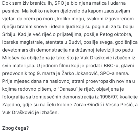
Dok sam živ braniću ih, SPO je bio njena matica i udarna
pesnica. Ma koliko nekom djelovalo da kapom zaustavljam
vjetar, da orem po moru, koliko mogu, svakom izgovorenom
riječju branim snove i ideale ljudi koji su poginuli za tu bolju
Srbiju. Kad je već riječ o prijateljima, poslije Petog oktobra,
Ibarske magistrale, atentata u Budvi, poslije svega, godišnjica
devetomarskih demonstracija na državnoj televiziji po padu
Miloševića obilježena je tako što je Vuk Drašković izbačen iz
svih materijala. U jednom filmu koji je prodat i BBC-u, glavni
predvodnik tog 9. marta je Žarko Jokanović, SPO-a nema.
Prije mjesec dana na naslovnoj strani proevropskih novina u
kojima redovno pišem, o “Danasu“ je riječ, objavljena je
fotografija sa tromjesečnih demonstracija iz 1996/97, koalicije
Zajedno, gdje su na čelu kolone Zoran Đinđić i Vesna Pešić, a
Vuk Drašković je izbačen.
Zbog čega?