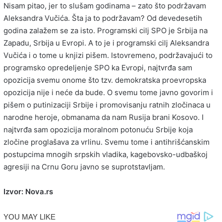
Nisam pitao, jer to slušam godinama – zato što podržavam
Aleksandra Vučića. Šta ja to podržavam? Od devedesetih
godina zalažem se za isto. Programski cilj SPO je Srbija na
Zapadu, Srbija u Evropi. A to je i programski cilj Aleksandra
Vučića i o tome u knjizi pišem. Istovremeno, podržavajući to
programsko opredeljenje SPO ka Evropi, najtvrđa sam
opozicija svemu onome što tzv. demokratska proevropska
opozicija nije i neće da bude. O svemu tome javno govorim i
pišem o putinizaciji Srbije i promovisanju ratnih zločinaca u
narodne heroje, obmanama da nam Rusija brani Kosovo. I
najtvrđa sam opozicija moralnom potonuću Srbije koja
zločine proglašava za vrlinu. Svemu tome i antihrišćanskim
postupcima mnogih srpskih vladika, kagebovsko-udbaškoj
agresiji na Crnu Goru javno se suprotstavljam.
Izvor: Nova.rs