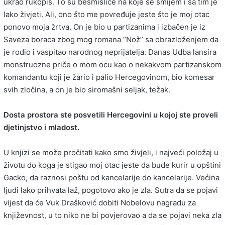
ukrao rukopis. To su besmislice na koje se smijem i sa tim je
lako živjeti. Ali, ono što me povređuje jeste što je moj otac
ponovo moja žrtva. On je bio u partizanima i izbačen je iz
Saveza boraca zbog mog romana “Nož” sa obrazloženjem da
je rodio i vaspitao narodnog neprijatelja. Danas Udba lansira
monstruozne priče o mom ocu kao o nekakvom partizanskom
komandantu koji je žario i palio Hercegovinom, bio komesar
svih zločina, a on je bio siromašni seljak, težak.
Dosta prostora ste posvetili Hercegovini u kojoj ste proveli
djetinjstvo i mladost.
U knjizi se može pročitati kako smo živjeli, i najveći položaj u
životu do koga je stigao moj otac jeste da bude kurir u opštini
Gacko, da raznosi poštu od kancelarije do kancelarije. Većina
ljudi lako prihvata laž, pogotovo ako je zla. Sutra da se pojavi
vijest da će Vuk Drašković dobiti Nobelovu nagradu za
književnost, u to niko ne bi povjerovao a da se pojavi neka zla