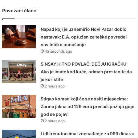
Povezani članci
Napad koji je uznemirio Novi Pazar dobio
nastavak: E.A. optužen za teške povrede i
nasilničko ponašanje
42 seconds ago
SINSAY HITNO POVLAČI DEČJU IGRAČKU:
Ako je imate kod kuće, odmah prestanite da
je koristite
2 hours ago
Stigao komad koji će se nositi mjesecima:
Zarina jakna od 129 eura privlači pažnju gdje
god se pojavi
2 hours ago
Lidl trenutno ima iznenađenje za 999 dinara: