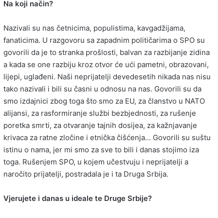
Na koji način?
Nazivali su nas četnicima, populistima, kavgadžijama,
fanaticima. U razgovoru sa zapadnim političarima o SPO su
govorili da je to stranka prošlosti, balvan za razbijanje zidina
a kada se one razbiju kroz otvor će ući pametni, obrazovani,
lijepi, uglađeni. Naši neprijatelji devedesetih nikada nas nisu
tako nazivali i bili su časni u odnosu na nas. Govorili su da
smo izdajnici zbog toga što smo za EU, za članstvo u NATO
alijansi, za rasformiranje službi bezbjednosti, za rušenje
poretka smrti, za otvaranje tajnih dosijea, za kažnjavanje
krivaca za ratne zločine i etnička čišćenja… Govorili su suštu
istinu o nama, jer mi smo za sve to bili i danas stojimo iza
toga. Rušenjem SPO, u kojem učestvuju i neprijatelji a
naročito prijatelji, postradala je i ta Druga Srbija.
Vjerujete i danas u ideale te Druge Srbije?