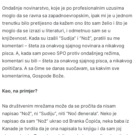
Ondašnje novinarstvo, koje je po profesionalnim uzusima
moglo da se ravna sa zapadnoevropskim, ipak mi je u jednom
trenutku bilo pretijesno da kažem ono što sam želio i što je
moglo da se izrazi u literaturi, i odmetnuo sam se u
književnost. Kada su izašli “Sudija” i “Nož”, pratili su me
komentari – šteta za onakvog sjajnog novinara a nikakvog
pisca. A, kada sam poveo SPO protiv ondašnjeg režima,
komentari su bili – šteta za onakvog sjajnog pisca, a nikakvog
političara. A sa čime se danas suočavam, sa kakvim sve
komentarima, Gospode Bože.
Kao, na primjer?
Na društvenim mrežama može da se pročita da nisam
napisao “Nož”, ni “Sudiju”, niti “Noć đenerala”. Neko je
napisao da sam “Nož” ukrao od Branka Ćopića, neka baba iz
Kanade je tvrdila da je ona napisala tu knjigu i da sam joj