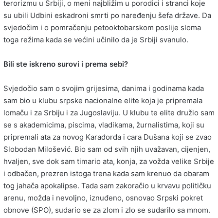
terorizmu u Srbiji, o meni najbližim u porodici i stranci koje
su ubili Udbini eskadroni smrti po naređenju šefa države. Da
svjedočim i o pomračenju petooktobarskom poslije sloma
toga režima kada se većini učinilo da je Srbiji svanulo.
Bili ste iskreno surovi i prema sebi?
Svjedočio sam o svojim grijesima, danima i godinama kada
sam bio u klubu srpske nacionalne elite koja je pripremala
lomaču i za Srbiju i za Jugoslaviju. U klubu te elite družio sam
se s akademicima, piscima, vladikama, žurnalistima, koji su
pripremali ata za novog Karađorđa i cara Dušana koji se zvao
Slobodan Milošević. Bio sam od svih njih uvažavan, cijenjen,
hvaljen, sve dok sam timario ata, konja, za vožda velike Srbije
i odbačen, prezren istoga trena kada sam krenuo da obaram
tog jahača apokalipse. Tada sam zakoračio u krvavu političku
arenu, možda i nevoljno, iznuđeno, osnovao Srpski pokret
obnove (SPO), sudario se za zlom i zlo se sudarilo sa mnom.