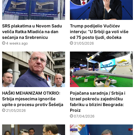
SRS plakatima u Novom Sadu
Trump podijelio Vučićev
veliča Ratka Mladića na dan
intervju: “U Srbiji ga voli više
sećanja na Srebrenicu
od 75 posto ljudi, dočeka
4 weeks ago
31/05/2026
HAŠKI MEHANIZAM OTKRIO:
Pojačana saradnja / Srbija i
Srbija mjesecima ignoriše
Izrael pokreću zajedničku
upite o procesu protiv Šešelja
fabriku u blizini Beograda:
Proiz
21/05/2026
07/04/2026