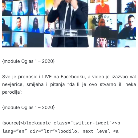
{module Oglas 1 – 2020}
Sve je prenosio i LIVE na Facebooku, a video je izazvao val
nevjerice, smijeha i pitanja “da li je ovo stvarno ili neka
parodija”:
{module Oglas 1 – 2020}
{source}
<blockquote class=”twitter-tweet”><p
lang=”en” dir=”ltr”>loodilo, next level <a