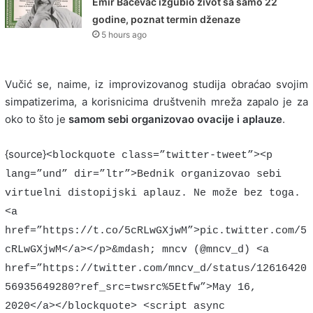
Emir Bačevac izgubio život sa samo 22
godine, poznat termin dženaze
5 hours ago
Vučić se, naime, iz improvizovanog studija obraćao svojim
simpatizerima, a korisnicima društvenih mreža zapalo je za
oko to što je
samom sebi organizovao ovacije i aplauze
.
{source}
<blockquote class=”twitter-tweet”><p
lang=”und” dir=”ltr”>Bednik organizovao sebi
virtuelni distopijski aplauz. Ne može bez toga.
<a
href=”https://t.co/5cRLwGXjwM”>pic.twitter.com/5
cRLwGXjwM</a></p>&mdash; mncv (@mncv_d) <a
href=”https://twitter.com/mncv_d/status/12616420
56935649280?ref_src=twsrc%5Etfw”>May 16,
2020</a></blockquote> <script async