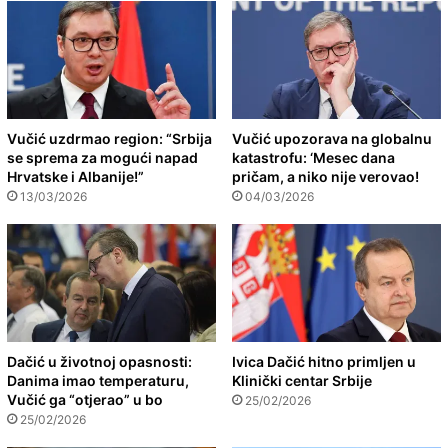
Vučić uzdrmao region: “Srbija
Vučić upozorava na globalnu
se sprema za mogući napad
katastrofu: ‘Mesec dana
Hrvatske i Albanije!”
pričam, a niko nije verovao!
13/03/2026
04/03/2026
Dačić u životnoj opasnosti:
Ivica Dačić hitno primljen u
Danima imao temperaturu,
Klinički centar Srbije
Vučić ga “otjerao” u bo
25/02/2026
25/02/2026