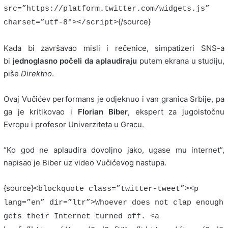
src=”https://platform.twitter.com/widgets.js”
{/source}
charset=”utf-8″></script>
Kada bi završavao misli i rečenice, simpatizeri SNS-a
bi
jednoglasno počeli da aplaudiraju
putem ekrana u studiju,
piše
Direktno
.
Ovaj Vučićev performans je odjeknuo i van granica Srbije, pa
ga je kritikovao i
Florian Biber
, ekspert za jugoistočnu
Evropu i profesor Univerziteta u Gracu.
“Ko god ne aplaudira dovoljno jako, ugase mu internet”,
napisao je Biber uz video Vučićevog nastupa.
{source}
<blockquote class=”twitter-tweet”><p
lang=”en” dir=”ltr”>Whoever does not clap enough
gets their Internet turned off. <a