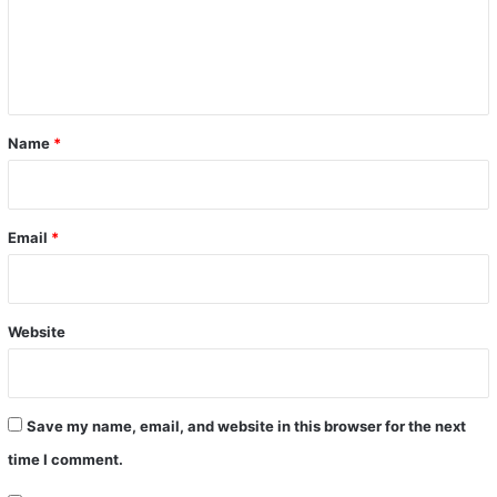
m
e
n
t
*
Name
*
Email
*
Website
Save my name, email, and website in this browser for the next
time I comment.