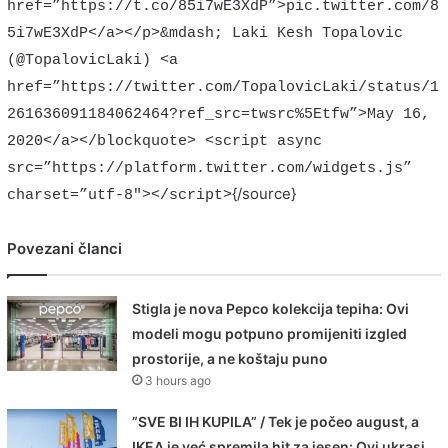
href=”https://t.co/85i7wE3XdP”>pic.twitter.com/8
5i7wE3XdP</a></p>&mdash; Laki Kesh Topalovic
(@TopalovicLaki) <a
href=”https://twitter.com/TopalovicLaki/status/1
261636091184062464?ref_src=twsrc%5Etfw”>May 16,
2020</a></blockquote> <script async
src=”https://platform.twitter.com/widgets.js”
{/source}
charset=”utf-8″></script>
Povezani članci
Stigla je nova Pepco kolekcija tepiha: Ovi
modeli mogu potpuno promijeniti izgled
prostorije, a ne koštaju puno
3 hours ago
”SVE BI IH KUPILA” / Tek je počeo august, a
IKEA je već spremila hit za jesen: Ovi ukrasi