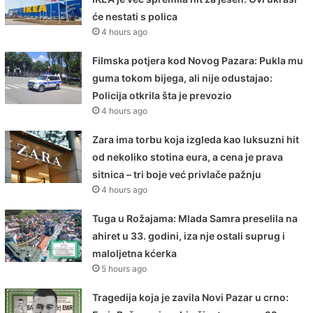
će nestati s polica
4 hours ago
Filmska potjera kod Novog Pazara: Pukla mu
guma tokom bijega, ali nije odustajao:
Policija otkrila šta je prevozio
4 hours ago
Zara ima torbu koja izgleda kao luksuzni hit
od nekoliko stotina eura, a cena je prava
sitnica – tri boje već privlače pažnju
4 hours ago
Tuga u Rožajama: Mlada Samra preselila na
ahiret u 33. godini, iza nje ostali suprug i
maloljetna kćerka
5 hours ago
Tragedija koja je zavila Novi Pazar u crno: