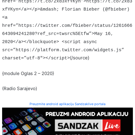
href=”https://t.co/2xd3xfYKyn”>https://t.co/2xd3
xfYKyn</a></p>&mdash; Florian Bieber (@fbieber)
<a
href=”https://twitter.com/fbieber/status/1261666
643094241280?ref_src=twsrc%5Etfw”>May 16,
2020</a></blockquote> <script async
src=”https://platform.twitter.com/widgets.js”
{/source}
charset=”utf-8″></script>
{module Oglas 2 – 2020}
(Radio Sarajevo)
Preuzmite android aplikaciju Sandzaklive portala