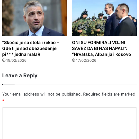
“Skočio je sa stola i rekao –
ONI SU FORMIRALI VOJNI
Gde ti je sad obezbeđenje
SAVEZ DA BI NAS NAPALI”:
pi*** jedna malaR
“Hrvatska, Albanija i Kosovo
19/02/2026
17/02/2026
Leave a Reply
Your email address will not be published.
Required fields are marked
*
C
o
m