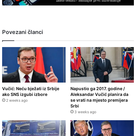
Povezani članci
Vučić: Neću bježati iz Srbije
Napustio ga 2017. godine /
ako SNS izgubi izbore
Aleksandar Vučić planira da
se vrati na mjesto premijera
2 weeks ago
Srbi
3 weeks ago