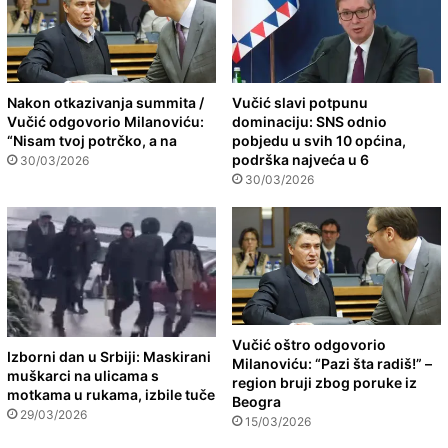
Nakon otkazivanja summita /
Vučić slavi potpunu
Vučić odgovorio Milanoviću:
dominaciju: SNS odnio
“Nisam tvoj potrčko, a na
pobjedu u svih 10 općina,
podrška najveća u 6
30/03/2026
30/03/2026
Vučić oštro odgovorio
Izborni dan u Srbiji: Maskirani
Milanoviću: “Pazi šta radiš!” –
muškarci na ulicama s
region bruji zbog poruke iz
motkama u rukama, izbile tuče
Beogra
29/03/2026
15/03/2026