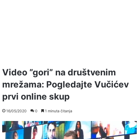
Video ”gori” na društvenim
mrežama: Pogledajte Vučićev
prvi online skup
16/05/2020
0
1 minuta čitanja