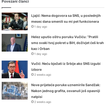
Povezani članci
Ljajić: Nema dogovora sa SNS, u poslednjih
mesec dana smenili su mi pet funkcionera
1 day ago
Helez uputio oštru poruku Vučiću: “Pratili
smo svaki tvoj pokret u BiH, doživjet ćeš krah
kao i Orban
1 day ago
Vučić: Neću bježati iz Srbije ako SNS izgubi
izbore
2 weeks ago
Nove prijeteće poruke uznemirile Sandžak:
Nakon jednog grafita, osvanuli još opasniji
natpisi
2 weeks ago