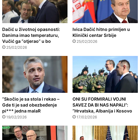
Dačić u životnoj opasnosti:
Ivica Dačić hitno primljen u
Danima imao temperaturu,
Klinički centar Srbije
Vučić ga “otjerao” u bo
25/02/2026
25/02/2026
“Skočio je sa stola i rekao –
ONI SU FORMIRALI VOJNI
Gde ti je sad obezbeđenje
SAVEZ DA BI NAS NAPALI”:
pi*** jedna malaR
“Hrvatska, Albanija i Kosovo
19/02/2026
17/02/2026