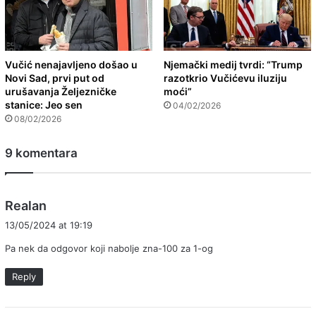
Vučić nenajavljeno došao u
Njemački medij tvrdi: “Trump
Novi Sad, prvi put od
razotkrio Vučićevu iluziju
urušavanja Željezničke
moći”
stanice: Jeo sen
04/02/2026
08/02/2026
9 komentara
s
Realan
a
13/05/2024 at 19:19
y
Pa nek da odgovor koji nabolje zna-100 za 1-og
s
:
Reply