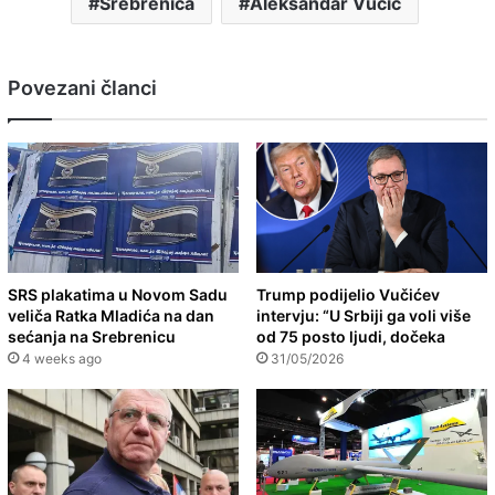
Srebrenica
Aleksandar Vučić
Povezani članci
SRS plakatima u Novom Sadu
Trump podijelio Vučićev
veliča Ratka Mladića na dan
intervju: “U Srbiji ga voli više
sećanja na Srebrenicu
od 75 posto ljudi, dočeka
4 weeks ago
31/05/2026