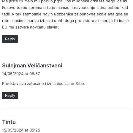
Ma jeste tu malo mu pozlilo,prpa i jos milionska odsteta nego jos mu
s
Kosovo tuzbu sprema e tu je mamac naravoucenje istina pobedi kad
:
tad!!!A tek stampanje novih udzbenika za osnovne skole aha gde se
ratni zlocinci moraju izbaciti uhhh duga procedura ali moraju to inace
EU mu zatvara novcanu slavinu
Reply
s
Sulejman Veličanstveni
a
14/05/2024 at 08:57
y
Predstava za zatucane i izmanipulisane Srbe.
s
:
Reply
s
Tintu
a
15/05/2024 at 05:25