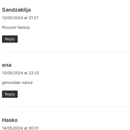
s
Sandzaklija
a
13/05/2024 at 21:27
y
Picousti fasista.
s
:
Reply
s
ena
a
13/05/2024 at 22:22
y
genocidan narod
s
:
Reply
s
Hasko
a
14/05/2024 at 00:01