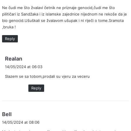
y
Ne čudi me ŝto žvalavi četnik ne priznaje genocid,čudi me ŝto
s
pilitičari iz Sandžaka i iz islamske zajednice nijednom ne rekoŝe da je
:
bio genocid.Uŝuŝkali se žvalavom uŝupak i ni riječi o tome.Sramota
,bruka !
Reply
s
Realan
a
14/05/2024 at 06:03
y
Slazem se sa tobom,prodali su vjeru za veceru
s
:
Reply
s
Bell
a
14/05/2024 at 08:06
y