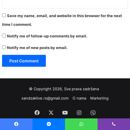
Save my name, email, and website in this browser for the next
time I comment.
Notify me of follow-up comments by email.
Notify me of new posts by email.
© Copyright 2026, Sva prava zadržana
sandzaklive.rs@gmail.com
O nama
Marketing
Facebook
X
YouTube
Instagram
Viber
Facebook
Messenger
WhatsApp
Viber