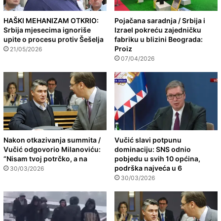
HAŠKI MEHANIZAM OTKRIO:
Pojačana saradnja / Srbija i
Srbija mjesecima ignoriše
Izrael pokreću zajedničku
upite o procesu protiv Šešelja
fabriku u blizini Beograda:
Proiz
21/05/2026
07/04/2026
Nakon otkazivanja summita /
Vučić slavi potpunu
Vučić odgovorio Milanoviću:
dominaciju: SNS odnio
“Nisam tvoj potrčko, a na
pobjedu u svih 10 općina,
podrška najveća u 6
30/03/2026
30/03/2026