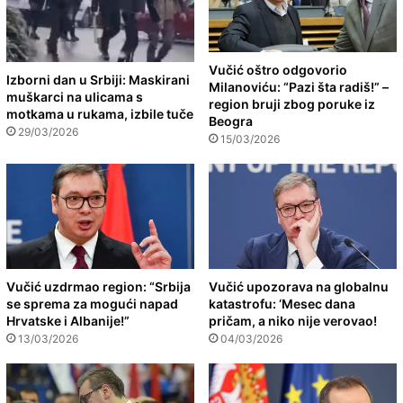
Vučić oštro odgovorio
Izborni dan u Srbiji: Maskirani
Milanoviću: “Pazi šta radiš!” –
muškarci na ulicama s
region bruji zbog poruke iz
motkama u rukama, izbile tuče
Beogra
29/03/2026
15/03/2026
Vučić uzdrmao region: “Srbija
Vučić upozorava na globalnu
se sprema za mogući napad
katastrofu: ‘Mesec dana
Hrvatske i Albanije!”
pričam, a niko nije verovao!
13/03/2026
04/03/2026