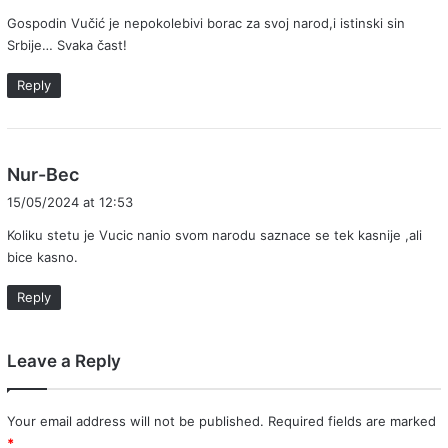
y
Gospodin Vučić je nepokolebivi borac za svoj narod,i istinski sin
s
Srbije… Svaka čast!
:
Reply
s
Nur-Bec
a
15/05/2024 at 12:53
y
Koliku stetu je Vucic nanio svom narodu saznace se tek kasnije ,ali
s
bice kasno.
:
Reply
Leave a Reply
Your email address will not be published.
Required fields are marked
*