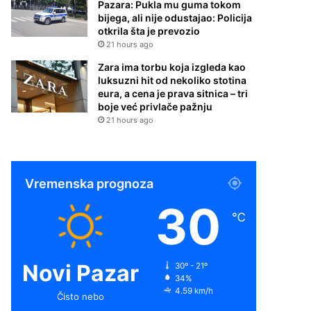
Pazara: Pukla mu guma tokom
bijega, ali nije odustajao: Policija
otkrila šta je prevozio
21 hours ago
Zara ima torbu koja izgleda kao
luksuzni hit od nekoliko stotina
eura, a cena je prava sitnica – tri
boje već privlače pažnju
21 hours ago
Vremenska prognoza
30
℃
Novi Pazar
30º - 21º
34%
4.59 km/h
Čisto nebo