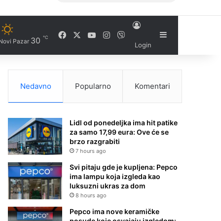
Facebook
X
YouTube
Instagram
Viber
Sidebar
℃
30
Novi Pazar
Login
Nedavno
Popularno
Komentari
Lidl od ponedeljka ima hit patike
za samo 17,99 eura: Ove će se
brzo razgrabiti
7 hours ago
Svi pitaju gde je kupljena: Pepco
ima lampu koja izgleda kao
luksuzni ukras za dom
8 hours ago
Pepco ima nove keramičke
posude koje osvajaju izgledom: