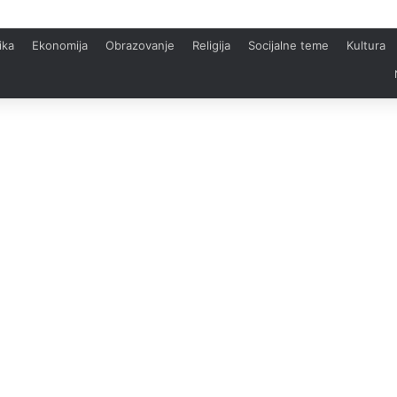
ika
Ekonomija
Obrazovanje
Religija
Socijalne teme
Kultura