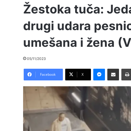
Žestoka tuča: Jed
drugi udara pesni
umešana i žena (
05/11/2023
Messenger
Pošalji preko E-Maila
Facebook
X