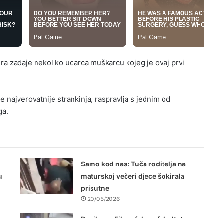
tera zadaje nekoliko udarca muškarcu kojeg je ovaj prvi
 najverovatnije strankinja, raspravlja s jednim od
ga.
Samo kod nas: Tuča roditelja na
u
maturskoj večeri djece šokirala
prisutne
20/05/2026