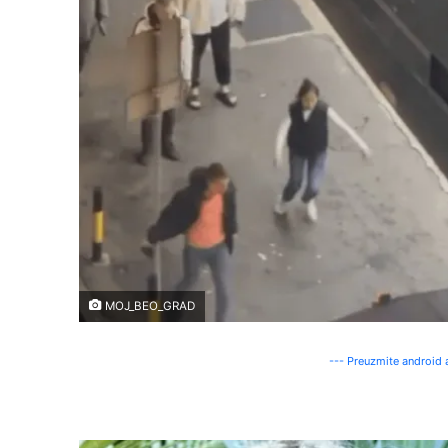
MOJ_BEO_GRAD
--- Preuzmite android a