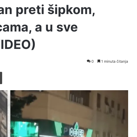
an preti šipkom,
cama, a u sve
VIDEO)
0
1 minuta čitanja
Printaj