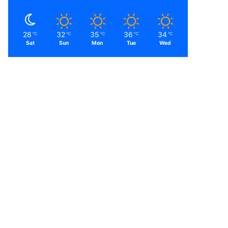
28
32
35
36
34
℃
℃
℃
℃
℃
Sat
Sun
Mon
Tue
Wed