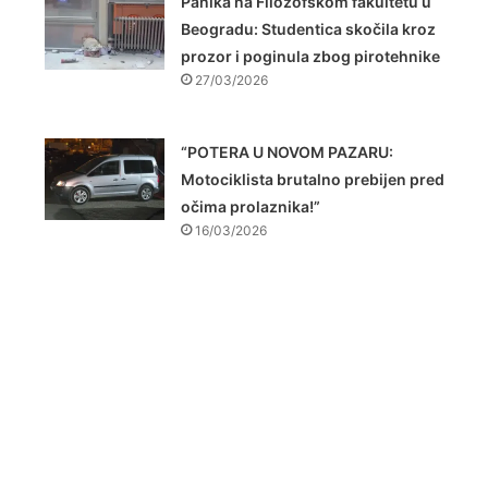
Panika na Filozofskom fakultetu u
Beogradu: Studentica skočila kroz
prozor i poginula zbog pirotehnike
27/03/2026
“POTERA U NOVOM PAZARU:
Motociklista brutalno prebijen pred
očima prolaznika!”
16/03/2026