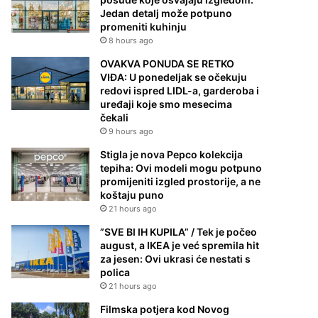
Jedan detalj može potpuno
promeniti kuhinju
8 hours ago
OVAKVA PONUDA SE RETKO
VIĐA: U ponedeljak se očekuju
redovi ispred LIDL-a, garderoba i
uređaji koje smo mesecima
čekali
9 hours ago
Stigla je nova Pepco kolekcija
tepiha: Ovi modeli mogu potpuno
promijeniti izgled prostorije, a ne
koštaju puno
21 hours ago
”SVE BI IH KUPILA” / Tek je počeo
august, a IKEA je već spremila hit
za jesen: Ovi ukrasi će nestati s
polica
21 hours ago
Filmska potjera kod Novog