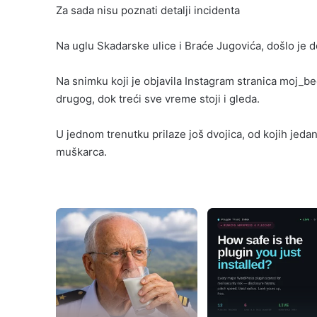
Za sada nisu poznati detalji incidenta
Na uglu Skadarske ulice i Braće Jugovića, došlo je 
Na snimku koji je objavila Instagram stranica moj_be
drugog, dok treći sve vreme stoji i gleda.
U jednom trenutku prilaze još dvojica, od kojih jedan
muškarca.