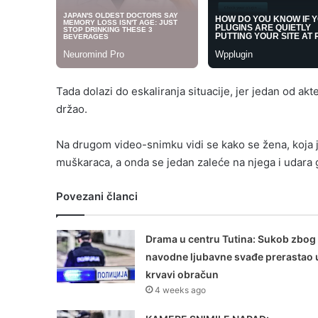
Tada dolazi do eskaliranja situacije, jer jedan od ak
držao.
Na drugom video-snimku vidi se kako se žena, koja je
muškaraca, a onda se jedan zaleće na njega i udara 
Povezani članci
Drama u centru Tutina: Sukob zbog
navodne ljubavne svađe prerastao 
krvavi obračun
4 weeks ago