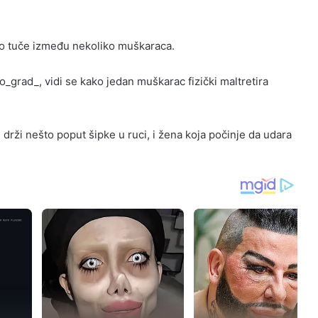
do tuče između nekoliko muškaraca.
o_grad_, vidi se kako jedan muškarac fizički maltretira
 drži nešto poput šipke u ruci, i žena koja počinje da udara