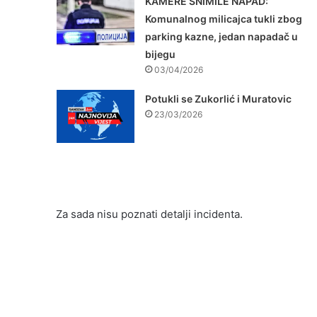
KAMERE SNIMILE NAPAD:
Komunalnog milicajca tukli zbog
parking kazne, jedan napadač u
bijegu
03/04/2026
Potukli se Zukorlić i Muratovic
23/03/2026
Za sada nisu poznati detalji incidenta.