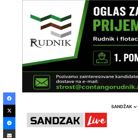
Facebook
X
SANDŽAK
Messenger
Pošalji preko E-Maila