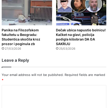
Panika na Filozofskom
Dečak ubica napustio bolnicu!
fakultetu u Beogradu:
Kačket na glavi, policija
Studentica skočila kroz
podigla kišobran DA GA
prozor i poginula zb
SAKRIJU
27/03/2026
25/03/2026
Leave a Reply
Your email address will not be published.
Required fields are marked
*
C
o
m