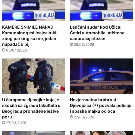
KAMERE SNIMILE NAPAD:
Lančani sudar kod Užica:
Komunalnog milicajca tukli
Četiri automobila uništena,
zbog parking kazne, jedan
saobraćaj otežan
napadač u bij
28/03/2026
03/04/2026
U čarapama djevojke koja je
Nevjerovatna hrabrost:
skočila sa zgrade fakulteta u
Djevojčica (7) pozvala policiju
Beogradu pronađene jezive
i spasila majku od oca
poru
27/03/2026
27/03/2026