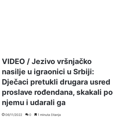
VIDEO / Jezivo vršnjačko
nasilje u igraonici u Srbiji:
Dječaci pretukli drugara usred
proslave rođendana, skakali po
njemu i udarali ga
06/11/2022
0
1 minuta čitanja