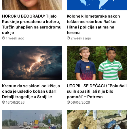
HOROR U BEOGRADU: Tijelo
Kolone kilometarske nakon
Ruskinje pronađeno u koferu,
teške nesreće kod Raške:
Turčin uhapšen na aerodromu
Hitna i policija satima na
dok je
terenu
1 week ago
2 weeks ago
Krenuo da se skloni od kiše, a
UTOPILI SE DEČACI / “Pokušali
onda je usledio koban udar!
su ih spasiti, ali nije bilo
Detalji tragedije u Srbiji le
pomoći” – Potresn
16/06/2026
09/06/2026