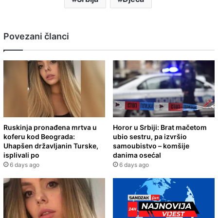
Povezani članci
Ruskinja pronađena mrtva u
Horor u Srbiji: Brat mačetom
koferu kod Beograda:
ubio sestru, pa izvršio
Uhapšen državljanin Turske,
samoubistvo – komšije
isplivali po
danima osećal
6 days ago
6 days ago