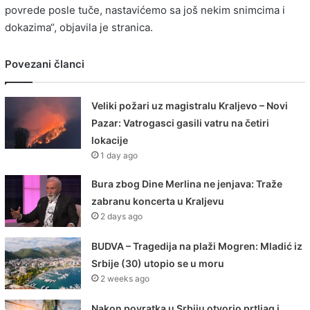
povrede posle tuče, nastavićemo sa još nekim snimcima i
dokazima“, objavila je stranica.
Povezani članci
Veliki požari uz magistralu Kraljevo – Novi
Pazar: Vatrogasci gasili vatru na četiri
lokacije
1 day ago
Bura zbog Dine Merlina ne jenjava: Traže
zabranu koncerta u Kraljevu
2 days ago
BUDVA – Tragedija na plaži Mogren: Mladić iz
Srbije (30) utopio se u moru
2 weeks ago
Nakon povratka u Srbiju otvorio prtljag i