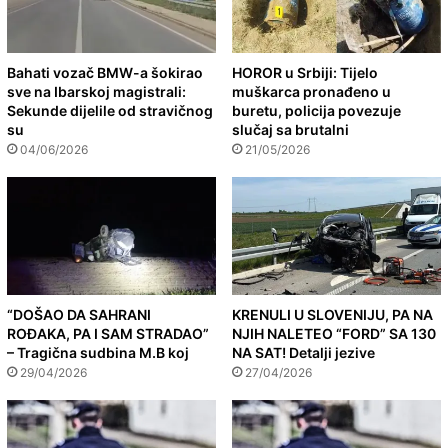
Bahati vozač BMW-a šokirao
HOROR u Srbiji: Tijelo
sve na Ibarskoj magistrali:
muškarca pronađeno u
Sekunde dijelile od stravičnog
buretu, policija povezuje
su
slučaj sa brutalni
04/06/2026
21/05/2026
“DOŠAO DA SAHRANI
KRENULI U SLOVENIJU, PA NA
ROĐAKA, PA I SAM STRADAO”
NJIH NALETEO “FORD” SA 130
– Tragična sudbina M.B koj
NA SAT! Detalji jezive
29/04/2026
27/04/2026