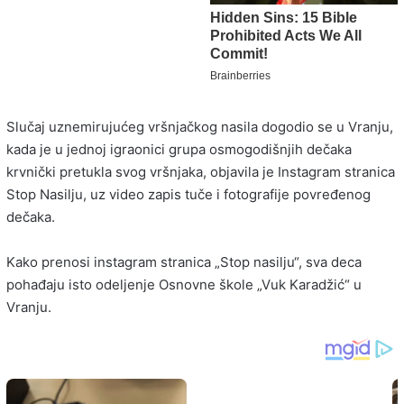
Slučaj uznemirujućeg vršnjačkog nasila dogodio se u Vranju,
kada je u jednoj igraonici grupa osmogodišnjih dečaka
krvnički pretukla svog vršnjaka, objavila je Instagram stranica
Stop Nasilju, uz video zapis tuče i fotografije povređenog
dečaka.
Kako prenosi instagram stranica „Stop nasilju“, sva deca
pohađaju isto odeljenje Osnovne škole „Vuk Karadžić“ u
Vranju.