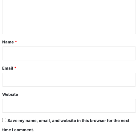
m
e
n
t
*
Name
*
Email
*
Website
Save my name, email, and website in this browser for the next
time I comment.