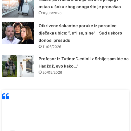
ostao u šoku zbog onoga što je pronašao
16/06/2026
Otkrivene šokantne poruke iz porodice
dječaka ubice: “Je*i se, sine” – Sud uskoro
donosi presudu
11/06/2026
Profesor iz Tutina: ”Jedini iz Srbije sam ide na
Hadždž, evo kako…”
20/05/2026