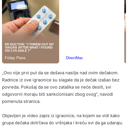
„Ovo nije prvi put da se dešava nasilje nad ovim dečakom.
Radnice iz ove igraonice su slagale da je dečak izašao bez
povreda. Pokušaj da se ovo zataška se neće desiti, svi
odgovorni moraju biti sankcionisani zbog ovog“, navodi
pomenuta stranica.
Objavljen je video zapis iz igraonice, na kojem se vidi kako
grupa dečaka dotrčava do vršnjaka i kreću svi da ga udaraju.