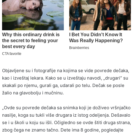
Objavljene su i fotografije na kojima se vide povrede dečaka,
kao i izveštaj lekara. Kako se u izveštaju navodi, „drugari“ su
skakali po njemu, gurali ga, udarali po telu. Dečak se posle
žalio na glavobolju i mučninu.
„Ovde su povrede dečaka sa snimka koji je doživeo vršnjačko
nasilje, koga su tukli više drugara iz istog odeljenja. Dešavalo
se i u školi u koju su išli. Očigledno se ovde štiti druga strana,
zbog čega ne znamo tačno. Dete ima 8 godine, pogledajte