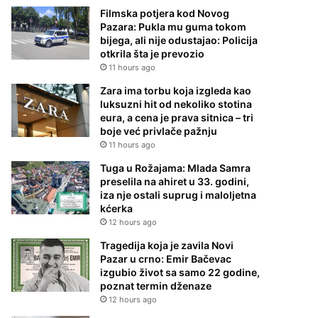
Filmska potjera kod Novog
Pazara: Pukla mu guma tokom
bijega, ali nije odustajao: Policija
otkrila šta je prevozio
11 hours ago
Zara ima torbu koja izgleda kao
luksuzni hit od nekoliko stotina
eura, a cena je prava sitnica – tri
boje već privlače pažnju
11 hours ago
Tuga u Rožajama: Mlada Samra
preselila na ahiret u 33. godini,
iza nje ostali suprug i maloljetna
kćerka
12 hours ago
Tragedija koja je zavila Novi
Pazar u crno: Emir Bačevac
izgubio život sa samo 22 godine,
poznat termin dženaze
12 hours ago