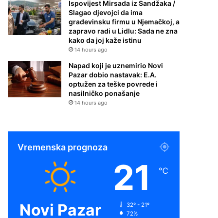
Ispovijest Mirsada iz Sandžaka /
Slagao djevojci da ima
građevinsku firmu u Njemačkoj, a
zapravo radi u Lidlu: Sada ne zna
kako da joj kaže istinu
14 hours ago
Napad koji je uznemirio Novi
Pazar dobio nastavak: E.A.
optužen za teške povrede i
nasilničko ponašanje
14 hours ago
Vremenska prognoza
21
℃
Novi Pazar
32º - 21º
72%