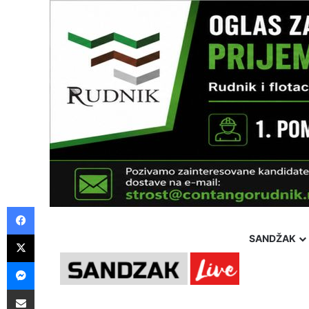
Facebook
X
SANDŽAK
Messenger
Pošalji preko E-Maila