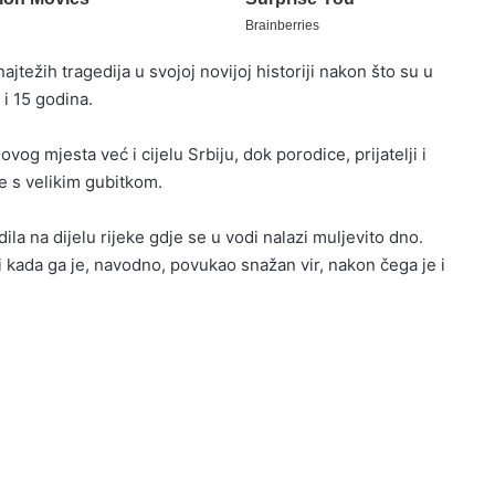
jtežih tragedija u svojoj novijoj historiji nakon što su u
 i 15 godina.
vog mjesta već i cijelu Srbiju, dok porodice, prijatelji i
e s velikim gubitkom.
la na dijelu rijeke gdje se u vodi nalazi muljevito dno.
kada ga je, navodno, povukao snažan vir, nakon čega je i