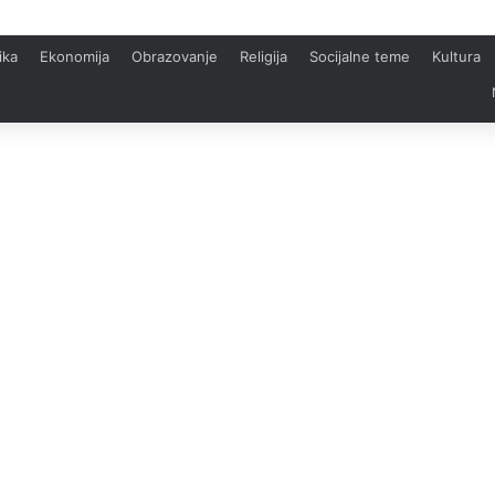
ika
Ekonomija
Obrazovanje
Religija
Socijalne teme
Kultura