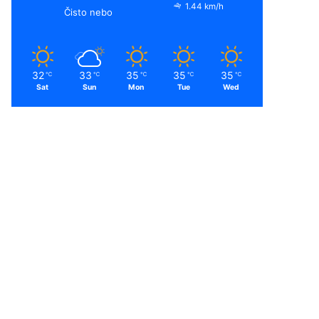
1.44 km/h
Čisto nebo
32
33
35
35
35
℃
℃
℃
℃
℃
Sat
Sun
Mon
Tue
Wed