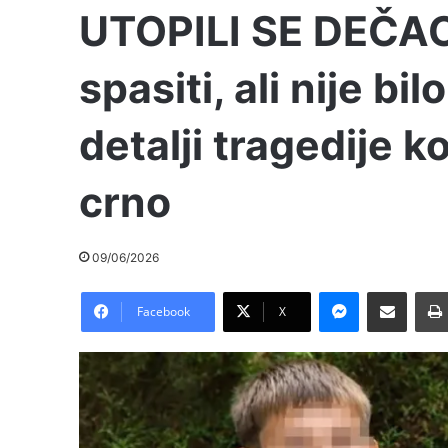
UTOPILI SE DEČACI
spasiti, ali nije bi
detalji tragedije ko
crno
09/06/2026
Messenger
Pošalji preko E-Maila
Facebook
X