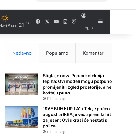
Facebook
X
YouTube
Instagram
Viber
Sidebar
℃
21
Novi Pazar
Login
Nedavno
Popularno
Komentari
Stigla je nova Pepco kolekcija
tepiha: Ovi modeli mogu potpuno
promijeniti izgled prostorije, a ne
koštaju puno
11 hours ago
”SVE BI IH KUPILA” / Tek je počeo
august, a IKEA je već spremila hit
za jesen: Ovi ukrasi će nestati s
polica
11 hours ago