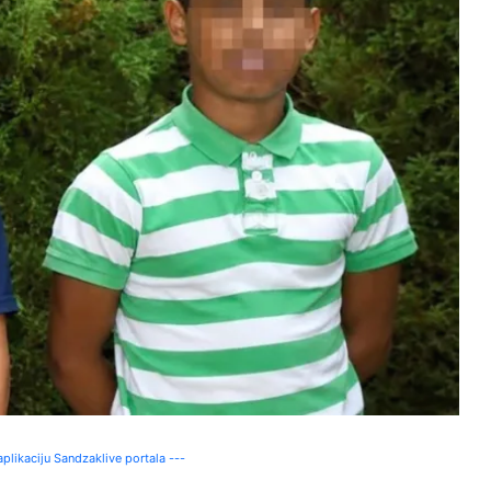
plikaciju Sandzaklive portala ---