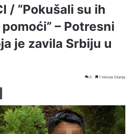
 / “Pokušali su ih
lo pomoći” – Potresni
ja je zavila Srbiju u
0
1 minuta čitanja
Printaj