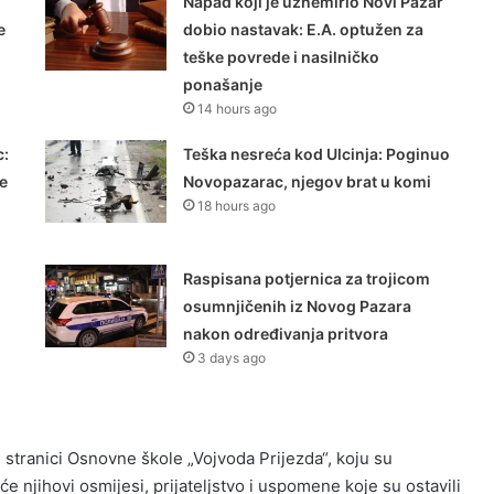
Napad koji je uznemirio Novi Pazar
e
dobio nastavak: E.A. optužen za
teške povrede i nasilničko
ponašanje
14 hours ago
:
Teška nesreća kod Ulcinja: Poginuo
še
Novopazarac, njegov brat u komi
18 hours ago
Raspisana potjernica za trojicom
osumnjičenih iz Novog Pazara
nakon određivanja pritvora
3 days ago
stranici Osnovne škole „Vojvoda Prijezda“, koju su
 njihovi osmijesi, prijateljstvo i uspomene koje su ostavili