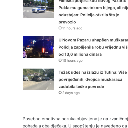
Filmska potjera kod Novog Pazara:
Pukla mu guma tokom bijega, ali nij
odustajao: Policija otkrila šta je
prevozio
11 hours ago
U Novom Pazaru uhapšen muškarac
Policija zaplijenila robu vrijednu vi
od 13,6 miliona dinara
18 hours ago
Težak udes na izlazu iz Tutina: Više
povrijeđenih, dvojica muškaraca
zadobila teške povrede
2 days ago
Posebno emotivna poruka objavljena je na zvaničnoj 
pohađala oba dječaka. U saopštenju je navedeno da će