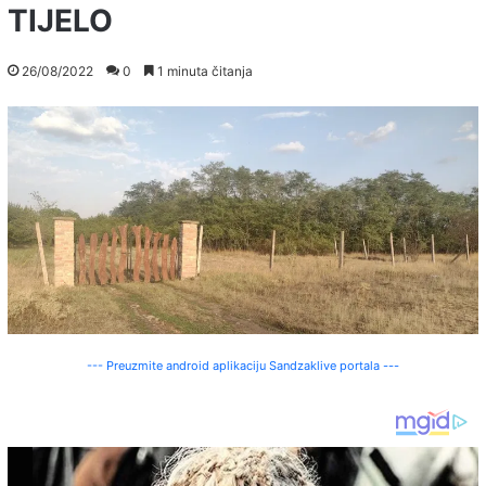
TIJELO
26/08/2022
0
1 minuta čitanja
--- Preuzmite android aplikaciju Sandzaklive portala ---