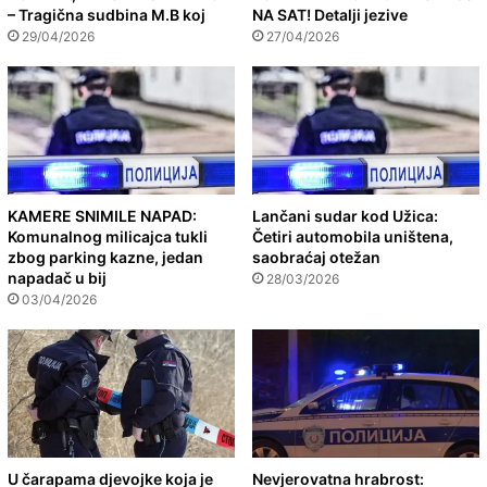
– Tragična sudbina M.B koj
NA SAT! Detalji jezive
29/04/2026
27/04/2026
KAMERE SNIMILE NAPAD:
Lančani sudar kod Užica:
Komunalnog milicajca tukli
Četiri automobila uništena,
zbog parking kazne, jedan
saobraćaj otežan
napadač u bij
28/03/2026
03/04/2026
U čarapama djevojke koja je
Nevjerovatna hrabrost: