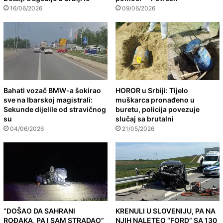
16/06/2026
09/06/2026
Bahati vozač BMW-a šokirao
HOROR u Srbiji: Tijelo
sve na Ibarskoj magistrali:
muškarca pronađeno u
Sekunde dijelile od stravičnog
buretu, policija povezuje
su
slučaj sa brutalni
04/06/2026
21/05/2026
“DOŠAO DA SAHRANI
KRENULI U SLOVENIJU, PA NA
ROĐAKA, PA I SAM STRADAO”
NJIH NALETEO “FORD” SA 130