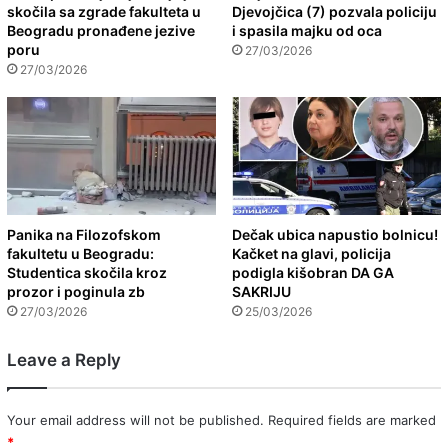
skočila sa zgrade fakulteta u
Djevojčica (7) pozvala policiju
Beogradu pronađene jezive
i spasila majku od oca
poru
27/03/2026
27/03/2026
Panika na Filozofskom
Dečak ubica napustio bolnicu!
fakultetu u Beogradu:
Kačket na glavi, policija
Studentica skočila kroz
podigla kišobran DA GA
prozor i poginula zb
SAKRIJU
27/03/2026
25/03/2026
Leave a Reply
Your email address will not be published.
Required fields are marked
*