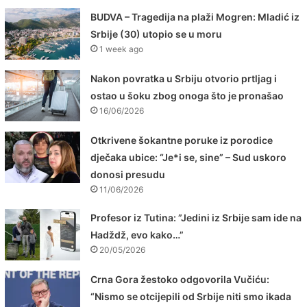
BUDVA – Tragedija na plaži Mogren: Mladić iz
Srbije (30) utopio se u moru
1 week ago
Nakon povratka u Srbiju otvorio prtljag i
ostao u šoku zbog onoga što je pronašao
16/06/2026
Otkrivene šokantne poruke iz porodice
dječaka ubice: “Je*i se, sine” – Sud uskoro
donosi presudu
11/06/2026
Profesor iz Tutina: ”Jedini iz Srbije sam ide na
Hadždž, evo kako…”
20/05/2026
Crna Gora žestoko odgovorila Vučiću:
“Nismo se otcijepili od Srbije niti smo ikada