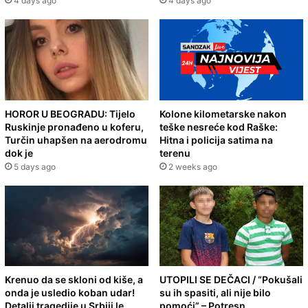
4 days ago
4 days ago
HOROR U BEOGRADU: Tijelo
Kolone kilometarske nakon
Ruskinje pronađeno u koferu,
teške nesreće kod Raške:
Turčin uhapšen na aerodromu
Hitna i policija satima na
dok je
terenu
5 days ago
2 weeks ago
Krenuo da se skloni od kiše, a
UTOPILI SE DEČACI / “Pokušali
onda je usledio koban udar!
su ih spasiti, ali nije bilo
Detalji tragedije u Srbiji le
pomoći” – Potresn