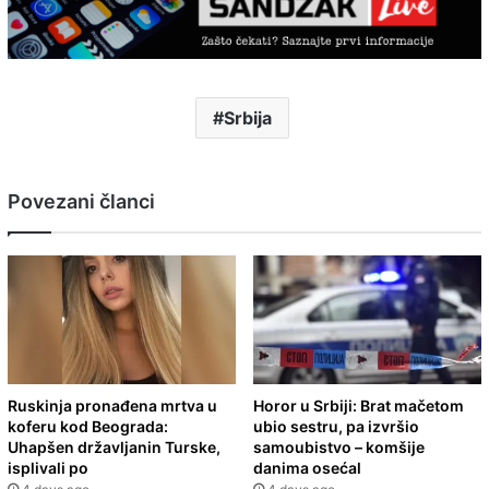
Srbija
Povezani članci
Ruskinja pronađena mrtva u
Horor u Srbiji: Brat mačetom
koferu kod Beograda:
ubio sestru, pa izvršio
Uhapšen državljanin Turske,
samoubistvo – komšije
isplivali po
danima osećal