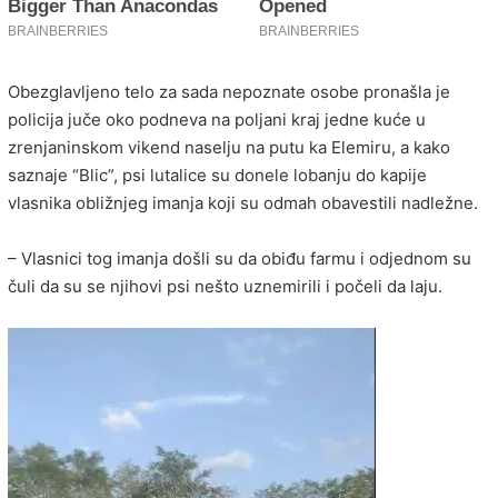
Obezglavljeno telo za sada nepoznate osobe pronašla je
policija juče oko podneva na poljani kraj jedne kuće u
zrenjaninskom vikend naselju na putu ka Elemiru, a kako
saznaje “Blic”, psi lutalice su donele lobanju do kapije
vlasnika obližnjeg imanja koji su odmah obavestili nadležne.
– Vlasnici tog imanja došli su da obiđu farmu i odjednom su
čuli da su se njihovi psi nešto uznemirili i počeli da laju.