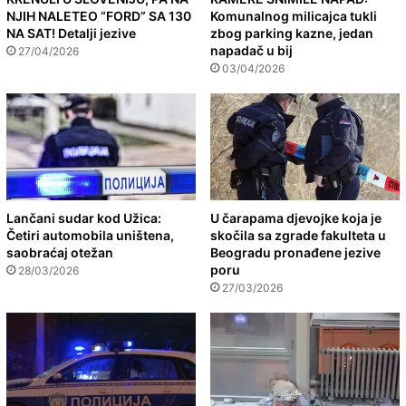
NJIH NALETEO “FORD” SA 130
Komunalnog milicajca tukli
NA SAT! Detalji jezive
zbog parking kazne, jedan
napadač u bij
27/04/2026
03/04/2026
Lančani sudar kod Užica:
U čarapama djevojke koja je
Četiri automobila uništena,
skočila sa zgrade fakulteta u
saobraćaj otežan
Beogradu pronađene jezive
poru
28/03/2026
27/03/2026