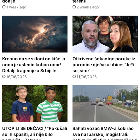
dok je
terenu
1 week ago
2 weeks ago
Krenuo da se skloni od kiše, a
Otkrivene šokantne poruke iz
onda je usledio koban udar!
porodice dječaka ubice: “Je*i
Detalji tragedije u Srbiji le
se, sine” –
16/06/2026
11/06/2026
UTOPILI SE DEČACI / “Pokušali
Bahati vozač BMW-a šokirao
su ih spasiti, ali nije bilo
sve na Ibarskoj magistrali: