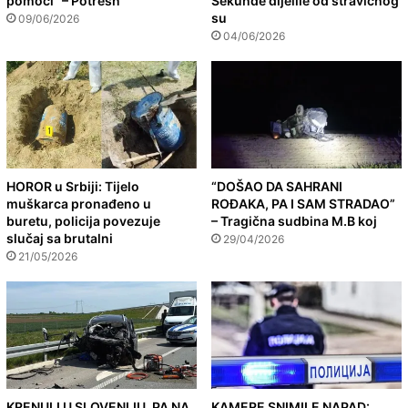
pomoći” – Potresn
Sekunde dijelile od stravičnog
su
09/06/2026
04/06/2026
HOROR u Srbiji: Tijelo
“DOŠAO DA SAHRANI
muškarca pronađeno u
ROĐAKA, PA I SAM STRADAO”
buretu, policija povezuje
– Tragična sudbina M.B koj
slučaj sa brutalni
29/04/2026
21/05/2026
KRENULI U SLOVENIJU, PA NA
KAMERE SNIMILE NAPAD: