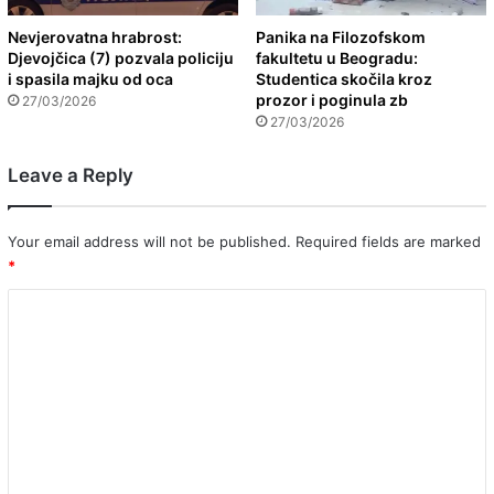
Nevjerovatna hrabrost:
Panika na Filozofskom
Djevojčica (7) pozvala policiju
fakultetu u Beogradu:
i spasila majku od oca
Studentica skočila kroz
prozor i poginula zb
27/03/2026
27/03/2026
Leave a Reply
Your email address will not be published.
Required fields are marked
*
C
o
m
m
e
n