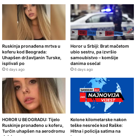
Ruskinja pronađena mrtva u
Horor u Srbiji: Brat mačetom
koferu kod Beograda:
ubio sestru, pa izvršio
Uhapšen državljanin Turske,
samoubistvo – komšije
isplivali po
danima osećal
6 days ago
6 days ago
HOROR U BEOGRADU: Tijelo
Kolone kilometarske nakon
Ruskinje pronađeno u koferu,
teške nesreće kod Raške:
Turčin uhapšen na aerodromu
Hitna i policija satima na